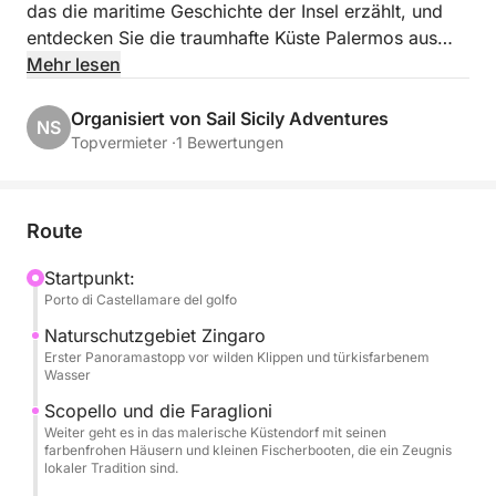
das die maritime Geschichte der Insel erzählt, und
entdecken Sie die traumhafte Küste Palermos aus
einer einzigartigen Perspektive.
Mehr lesen
Die Fahrt führt entlang der Nordküste mit
Organisiert von Sail Sicily Adventures
NS
malerischen Stopps in der Villa Igiea, einem
Topvermieter ·
1 Bewertungen
eleganten Symbol des Jugendstils in Palermo; im
idyllischen Küstenort Vergine Maria; und in Mondello,
bekannt für sein türkisfarbenes Wasser und seinen
Route
goldenen Strand.
Startpunkt:
Porto di Castellamare del golfo
Während des Ausflugs können Sie sich entspannen
und das Meer genießen. Nutzen Sie die Gelegenheit
Naturschutzgebiet Zingaro
zum Schwimmen im kristallklaren Wasser, tanken Sie
Erster Panoramastopp vor wilden Klippen und türkisfarbenem
Wasser
Sonne und lauschen Sie den Geschichten der
Region.
Scopello und die Faraglioni
Weiter geht es in das malerische Küstendorf mit seinen
farbenfrohen Häusern und kleinen Fischerbooten, die ein Zeugnis
An Bord wird Ihnen ein Mittagessen mit typisch
lokaler Tradition sind.
sizilianischen Produkten und erfrischenden