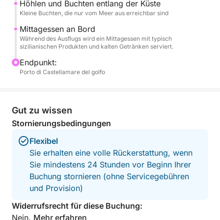
Höhlen und Buchten entlang der Küste
Getränken serviert, um das Erlebnis mit den
Kleine Buchten, die nur vom Meer aus erreichbar sind
authentischen Aromen der lokalen Tradition
Mittagessen an Bord
abzurunden.
Während des Ausflugs wird ein Mittagessen mit typisch
sizilianischen Produkten und kalten Getränken serviert.
Eine ideale Aktivität für Paare, Familien und kleine
Endpunkt:
Gruppen – perfekt für alle, die die Küste Palermos
Porto di Castellamare del golfo
inmitten von Tradition, Genuss und Schönheit
erleben möchten.
Gut zu wissen
Stornierungsbedingungen
Flexibel
Sie erhalten eine volle Rückerstattung, wenn
Sie mindestens 24 Stunden vor Beginn Ihrer
Buchung stornieren (ohne Servicegebühren
und Provision)
Widerrufsrecht für diese Buchung:
Nein.
Mehr erfahren