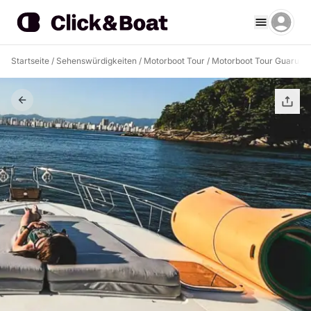
Startseite
/
Sehenswürdigkeiten
/
Motorboot Tour
/
Motorboot Tour Guarujá 