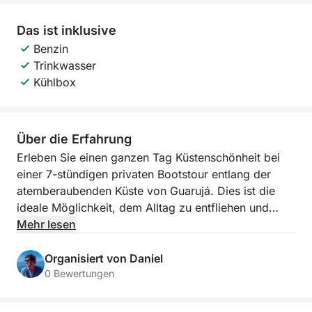
Das ist inklusive
Benzin
Trinkwasser
Kühlbox
Über die Erfahrung
Erleben Sie einen ganzen Tag Küstenschönheit bei
einer 7-stündigen privaten Bootstour entlang der
atemberaubenden Küste von Guarujá. Dies ist die
ideale Möglichkeit, dem Alltag zu entfliehen und
wieder mit der Natur in Einklang zu kommen,
Mehr lesen
während Sie die Meeresbrise, die malerische
Aussicht und den friedlichen Rhythmus des Ozeans
Organisiert von Daniel
genießen.
0 Bewertungen
Stellen Sie sich vor, Sie gleiten über kristallklares