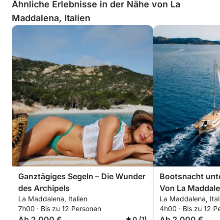
Ähnliche Erlebnisse in der Nähe von La
Maddalena, Italien
Ganztägiges Segeln – Die Wunder
Bootsnacht unte
des Archipels
Von La Maddale
La Maddalena, Italien
La Maddalena, Ital
Stefano
7h00 · Bis zu 12 Personen
4h00 · Bis zu 12 P
Ab 2.000 €
Ab 2.000 €
0 (1)