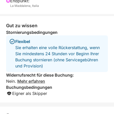
Endpunkt:
La Maddalena, Italia
Dieses Erlebnis ist perfekt für Paare, Familien oder
Gruppen von Freunden, die einen exklusiven Tag
abseits der Massen inmitten der unberührten Natur
Gut zu wissen
einer der schönsten Ecken des Mittelmeers
Stornierungsbedingungen
verbringen möchten.
Flexibel
Sie erhalten eine volle Rückerstattung, wenn
Buchen Sie jetzt Ihren Traumtag!
Sie mindestens 24 Stunden vor Beginn Ihrer
Buchung stornieren (ohne Servicegebühren
und Provision)
Widerrufsrecht für diese Buchung:
Nein.
Mehr erfahren
Buchungsbedingungen
Eigner als Skipper