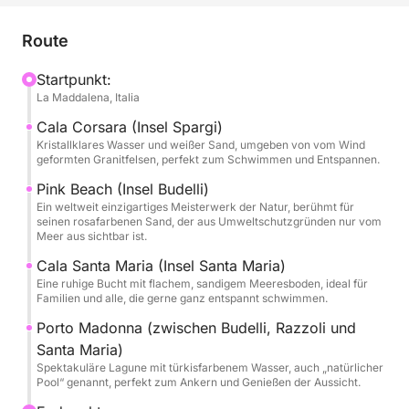
Tagsüber segeln wir zwischen den berühmtesten
Route
Inseln des Archipels: Spargi mit seinen versteckten
Buchten und goldenem Sand; Budelli, berühmt für
Startpunkt:
La Maddalena, Italia
seinen eindrucksvollen Pink Beach, einen der
spektakulärsten der Welt (um seine Schönheit zu
Cala Corsara (Insel Spargi)
bewahren, nur vom Meer aus erreichbar); und Santa
Kristallklares Wasser und weißer Sand, umgeben von vom Wind
geformten Granitfelsen, perfekt zum Schwimmen und Entspannen.
Maria, perfekt für ein Bad im seichten,
türkisfarbenen Wasser.
Pink Beach (Insel Budelli)
Ein weltweit einzigartiges Meisterwerk der Natur, berühmt für
seinen rosafarbenen Sand, der aus Umweltschutzgründen nur vom
Die Azimut 39 bietet große Außenbereiche zum
Meer aus sichtbar ist.
Sonnenbaden, eine Liegewiese im Bug, ein
Cala Santa Maria (Insel Santa Maria)
komfortables Cockpit achtern zum Entspannen im
Eine ruhige Bucht mit flachem, sandigem Meeresboden, ideal für
Schatten und eine Panorama-Flybridge, von der aus
Familien und alle, die gerne ganz entspannt schwimmen.
Sie atemberaubende Ausblicke genießen können. An
Porto Madonna (zwischen Budelli, Razzoli und
Bord erwarten Sie Komfort, Professionalität und
Santa Maria)
Gastfreundschaft: Unser erfahrener Skipper erzählt
Spektakuläre Lagune mit türkisfarbenem Wasser, auch „natürlicher
Pool“ genannt, perfekt zum Ankern und Genießen der Aussicht.
Ihnen gerne Anekdoten und Kuriositäten über die
Inseln und passt die Reiseroute Ihren Wünschen an.