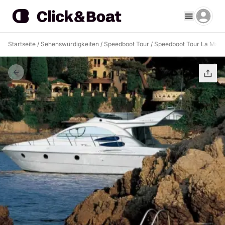
Startseite
/
Sehenswürdigkeiten
/
Speedboot Tour
/
Speedboot Tour La Madd