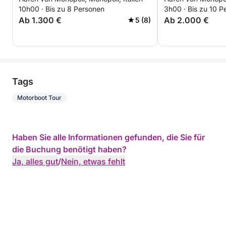
Polignano und Monopoli
sondern dort, w
10h00 · Bis zu 8 Personen
3h00 · Bis zu 10 P
keine Grenzen k
Ab 1.300 €
Ab 2.000 €
5 (8)
Auslaufen?
Tags
Motorboot Tour
Haben Sie alle Informationen gefunden, die Sie für
die Buchung benötigt haben?
Ja, alles gut
/
Nein, etwas fehlt