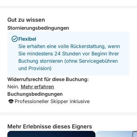
und alkoholfreie Optionen) – perfekt, um in
geselliger Runde auf das apulische Meer
Gut zu wissen
anzustoßen.
Stornierungsbedingungen
AB 8 PERSONEN
Flexibel
Sie erhalten eine volle Rückerstattung, wenn
Sie mindestens 24 Stunden vor Beginn Ihrer
Buchung stornieren (ohne Servicegebühren
und Provision)
Widerrufsrecht für diese Buchung:
Nein.
Mehr erfahren
Buchungsbedingungen
Professioneller Skipper inklusive
Mehr Erlebnisse dieses Eigners