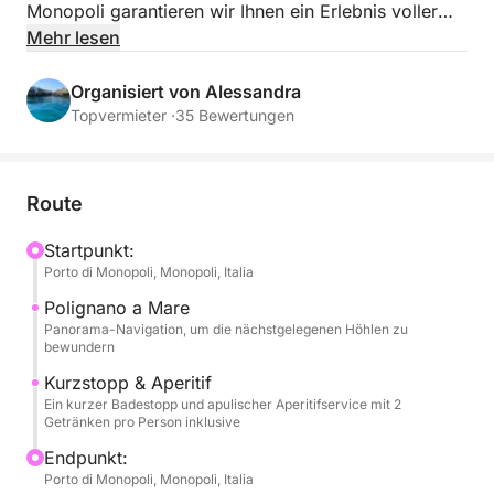
Monopoli garantieren wir Ihnen ein Erlebnis voller
Naturschönheiten und köstlichem Essen.
Mehr lesen
Wir fahren zügig entlang der imposanten Klippen
Organisiert von Alessandra
von Polignano a Mare und genießen die
Topvermieter ·
35 Bewertungen
Meereshöhlen und berühmten Panoramen aus
nächster Nähe. Die begrenzte Zeit nutzen wir
optimal, um die Fahrt und ein kurzes, aber
Route
erfrischendes Bad in einer nahegelegenen Bucht zu
genießen.
Startpunkt:
Porto di Monopoli, Monopoli, Italia
An Bord ist Spaß garantiert: Dank der Stereoanlage
Polignano a Mare
können Sie Ihre Lieblingsmusik hören und ein SUP-
Panorama-Navigation, um die nächstgelegenen Höhlen zu
bewundern
Board und aufblasbare Wasserspielzeuge für
Wasserspaß nutzen.
Kurzstopp & Aperitif
Ein kurzer Badestopp und apulischer Aperitifservice mit 2
Getränken pro Person inklusive
Der Höhepunkt der Tour ist ein köstlicher Aperitif mit
Endpunkt:
typisch apulischen Aromen (Focaccia, Taralli, Oliven
Porto di Monopoli, Monopoli, Italia
usw.) und zwei Getränke pro Person (alkoholische