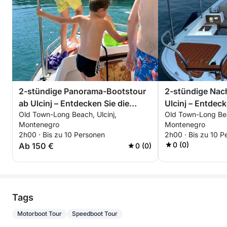
2-stündige Panorama-Bootstour
2-stündige Nac
ab Ulcinj – Entdecken Sie die
Ulcinj – Entdeck
Old Town-Long Beach, Ulcinj,
Old Town-Long Bea
verborgenen Schätze der Adria
unter den Stern
Montenegro
Montenegro
2h00 · Bis zu 10 Personen
2h00 · Bis zu 10 P
0 (0)
Ab 150 €
0 (0)
Tags
Motorboot Tour
Speedboot Tour