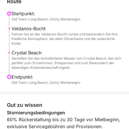
Route
Sie einen wunderschönen Blick auf die gesamte
Küste des Langen Strandes von Ulcinj genießen
Startpunkt:
Old Town-Long Beach, Ulcinj, Montenegro
können.
Valdanos-Bucht
Die Tour führt weiter entlang der Felsen der Insel
Fahren Sie an der Valdanos-Bucht vorbei und bewundern Sie ihre
friedliche Atmosphäre, die alten Olivenhaine und die unberührte
Djerane nach Ulcinj. Vom Meer aus sehen Sie die
Küste.
Altstadt von Ulcinj und die berühmten Olivenhaine.
Crystal Beach
Wir passieren auch den Valdanos-Strand und den
Genießen Sie das türkisfarbene Wasser von Crystal Beach, das sich
Kristallstrand, der für sein kristallklares Wasser
perfekt zum Schwimmen, Entspannen und zum Bewundern der
lebendigen Küstenlandschaft eignet.
bekannt ist. Dort können Sie das Haus von Roman
Abramovich besichtigen.
Endpunkt:
Old Town-Long Beach, Ulcinj, Montenegro
Ein einzigartiges Erlebnis, um die atemberaubende
Küste, die Strände und die Sehenswürdigkeiten rund
um Ulcinj zu entdecken.
Gut zu wissen
Stornierungsbedingungen
Während der gesamten Tour werden Sie von einem
60% Rückerstattung bis zu 30 Tage vor Mietbeginn,
ortskundigen Skipper begleitet, der Albanisch,
exklusive Servicegebühren und Provisionen.