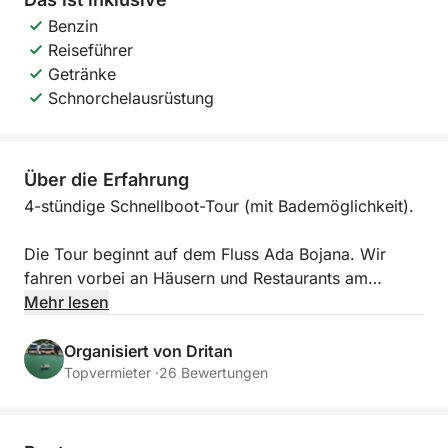
Benzin
Reiseführer
Getränke
Schnorchelausrüstung
Über die Erfahrung
4-stündige Schnellboot-Tour (mit Bademöglichkeit).
Die Tour beginnt auf dem Fluss Ada Bojana. Wir
fahren vorbei an Häusern und Restaurants am
Flussufer. Unterwegs sehen Sie das Haus der
Mehr lesen
Sängerin Rita Ora direkt am Fluss. Auf der
gegenüberliegenden Seite der Ada Bojana, wo die
Organisiert von Dritan
Landschaft naturbelassener ist, lassen sich oft
Topvermieter ·
26 Bewertungen
verschiedene Vogelarten beobachten, die in diesem
friedlichen Lebensraum am Flussufer leben.
Anschließend geht es hinaus aufs offene Meer, wo