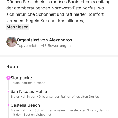
Gönnen Sie sich ein luxuriöses Bootserlebnis entlang
der atemberaubenden Nordwestküste Korfus, wo
sich natürliche Schönheit und raffinierter Komfort
vereinen. Segeln Sie über kristallklares,
türkisfarbenes Wasser, vorbei an imposanten
Mehr lesen
Klippen, goldenen Stränden und einsamen Buchten,
die nur vom Meer aus erreichbar sind. Entspannen
Organisiert von Alexandros
Sie sich stilvoll an Bord und genießen Sie die sanfte
Topvermieter ·
43 Bewertungen
Meeresbrise, den Panoramablick und absolute Ruhe
und Privatsphäre. Diese exklusive Reise bietet Ihnen
eine besondere Möglichkeit, Korfus unberührte Küste
Route
zu entdecken: perfekt für alle, die Eleganz,
Entspannung und unvergessliche Momente im
Startpunkt:
Palaiokastritsa, Greece
Ionischen Meer suchen.
San Nicolas Höhle
Erster Halt in der Höhle unter den Ruinen eines alten Dorfes
Castelia Beach
Erster Halt zum Schwimmen an einem versteckten Strand, der nur
mit dem Boot erreichbar ist