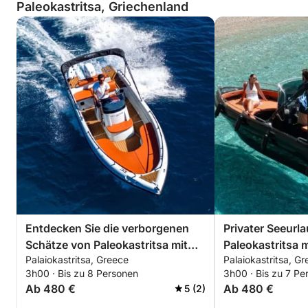
Paleokastritsa, Griechenland
Entdecken Sie die verborgenen
Privater Seeurla
Schätze von Paleokastritsa mit
Paleokastritsa m
Palaiokastritsa, Greece
Palaiokastritsa, G
einer privaten Bootstour
3h00 · Bis zu 8 Personen
3h00 · Bis zu 7 Pe
Ab 480 €
Ab 480 €
5 (2)