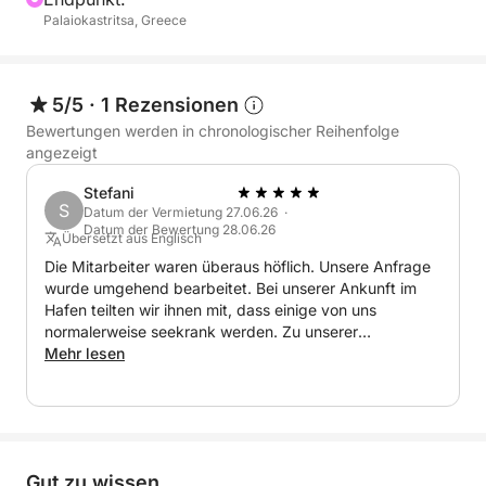
Palaiokastritsa, Greece
5/5
·
1 Rezensionen
Bewertungen werden in chronologischer Reihenfolge
angezeigt
Stefani
S
Datum der Vermietung 27.06.26 ·
Datum der Bewertung 28.06.26
Übersetzt aus Englisch
Die Mitarbeiter waren überaus höflich. Unsere Anfrage
wurde umgehend bearbeitet. Bei unserer Ankunft im
Hafen teilten wir ihnen mit, dass einige von uns
normalerweise seekrank werden. Zu unserer
Überraschung hatten wir dieses Mal keinerlei
Mehr lesen
Beschwerden, was für die Kompetenz der Mitarbeiter
und des Bootes spricht. Die gesamte Erfahrung war
wunderschön; wir sahen sogar einige Strände, die nicht
im Ausflugsprogramm aufgeführt waren. Tolles Erlebnis
und super Service!
Gut zu wissen