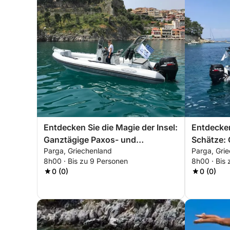
Entdecken Sie die Magie der Insel:
Entdecke
Ganztägige Paxos- und
Schätze:
Parga, Griechenland
Parga, Gri
Antipaxos-Kreuzfahrt ab Parga
auf der In
8h00 · Bis zu 9 Personen
8h00 · Bis
0 (0)
0 (0)