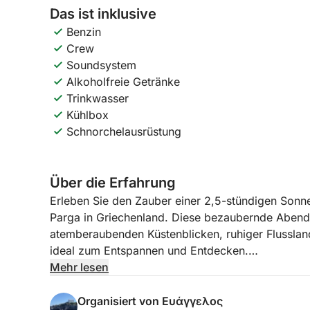
Das ist inklusive
Benzin
Crew
Soundsystem
Alkoholfreie Getränke
Trinkwasser
Kühlbox
Schnorchelausrüstung
Über die Erfahrung
Erleben Sie den Zauber einer 2,5-stündigen Sonn
Parga in Griechenland. Diese bezaubernde Abendt
atemberaubenden Küstenblicken, ruhiger Flussland
ideal zum Entspannen und Entdecken.
Mehr lesen
Segeln Sie bei Sonnenuntergang in Richtung de
Beobachten Sie, wie sich der Himmel in leuchten
Organisiert von Ευάγγελος