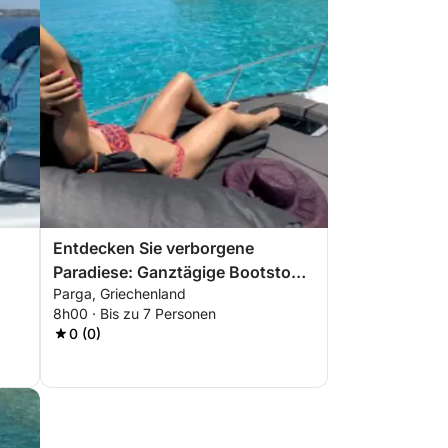
Entdecken Sie verborgene
Paradiese: Ganztägige Bootstour
Parga, Griechenland
nach Paxos und Antipaxos ab
8h00 · Bis zu 7 Personen
Parga
0 (0)