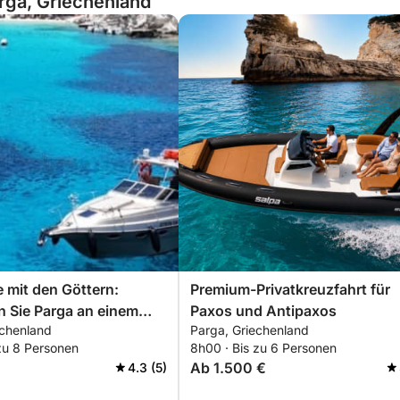
arga, Griechenland
e mit den Göttern:
Premium-Privatkreuzfahrt für
 Sie Parga an einem
Paxos und Antipaxos
echenland
Parga, Griechenland
dem Motorboot
zu 8 Personen
8h00 · Bis zu 6 Personen
Ab 1.500 €
4.3 (5)