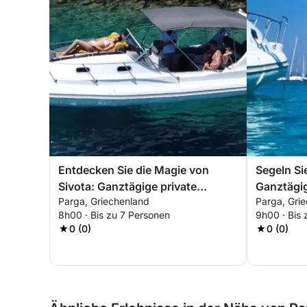
Entdecken Sie die Magie von
Segeln Si
Sivota: Ganztägige private
Ganztägig
Parga, Griechenland
Parga, Gri
Bootstour ab Parga
Parga
8h00 · Bis zu 7 Personen
9h00 · Bis 
0 (0)
0 (0)