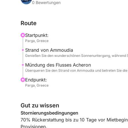
genießen Sie die sanfte Meeresbrise. Die Reise g
0 Bewertungen
Ammoudia und erreichen die ruhige Mündung des 
bekannt für sein ruhiges Wasser und seine üppi
Route
Nach dem Anlegen haben Sie Zeit, die bezaubern
Startpunkt:
auf ruhigen Wegen, besuchen Sie lokale Sehenswü
Parga, Greece
Abendessen in einer der Tavernen am Flussufer un
Strand von Ammoudia
griechische Atmosphäre.
Genießen Sie den wunderschönen Sonnenuntergang, während S
Ihr Komfort ist uns wichtig: Das Boot verfügt übe
Mündung des Flusses Acheron
Überqueren Sie den Strand von Ammoudia und betreten Sie die 
geräumige Doppel-Sonnenliege und eine Kühlbox 
Schnorchelmasken stehen Ihnen ebenfalls zur Verf
Endpunkt:
ein kurzes Bad nehmen möchten.
Parga, Greece
Verpassen Sie nicht dieses unvergessliche Sonne
Gut zu wissen
Reservieren Sie jetzt Ihren Platz und genießen 
von Parga und dem Fluss Acheron.
Stornierungsbedingungen
70% Rückerstattung bis zu 10 Tage vor Mietbegin
Provisionen.