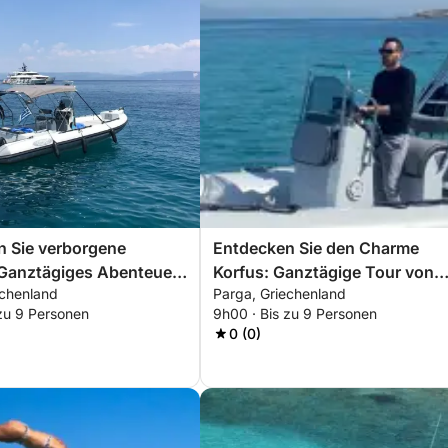
n Sie verborgene
Entdecken Sie den Charme
 Ganztägiges Abenteuer
Korfus: Ganztägige Tour von
echenland
Parga, Griechenland
sel Sivota ab Parga!
Parga zur Insel Korfu!
 zu 9 Personen
9h00 · Bis zu 9 Personen
0 (0)