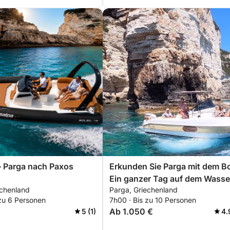
– Parga nach Paxos
Erkunden Sie Parga mit dem B
Ein ganzer Tag auf dem Wasse
echenland
Parga, Griechenland
an Bord eines Motorboots
 zu 6 Personen
7h00 · Bis zu 10 Personen
Ab 1.050 €
5 (1)
4.