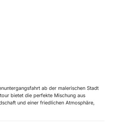
enuntergangsfahrt ab der malerischen Stadt
our bietet die perfekte Mischung aus
schaft und einer friedlichen Atmosphäre,
s wunderschönen Strandes von Ammoudia.
de Orange- und Rosatöne verwandelt, und