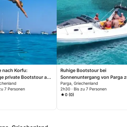
e nach Korfu:
Ruhige Bootstour bei
e private Bootstour ab
Sonnenuntergang von Parga z
echenland
Parga, Griechenland
Mündung des Flusses Achero
zu 7 Personen
2h30 · Bis zu 7 Personen
0 (0)