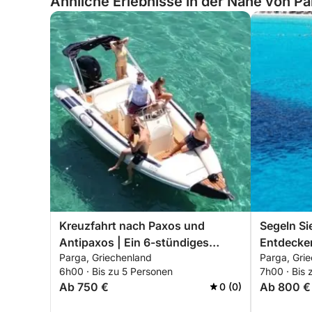
Ähnliche Erlebnisse in der Nähe von P
Kreuzfahrt nach Paxos und
Segeln Si
Antipaxos | Ein 6-stündiges
Entdecken
Parga, Griechenland
Parga, Gri
Ägäis-Abenteuer
Tag mit 
6h00 · Bis zu 5 Personen
7h00 · Bis 
Ab 750 €
Ab 800 €
0 (0)