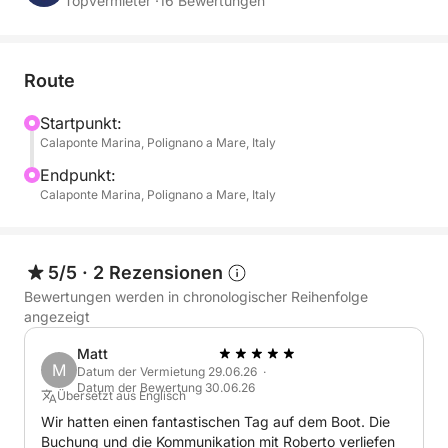
verwandelt, wenn die Sonne in einem Feuerwerk aus
Topvermieter ·
16 Bewertungen
Farben untergeht.
Diese 2,5-stündige Sonnenuntergangstour bietet
Route
zwei unglaubliche Routen:
Startpunkt:
Calaponte Marina, Polignano a Mare, Italy
Nordküste: Erkunden Sie atemberaubende
Meeresgründe und beeindruckende Meereshöhlen.
Endpunkt:
Südküste: Entdecken Sie abgelegene Buchten,
Calaponte Marina, Polignano a Mare, Italy
pulsierende Meereslebewesen und versteckte
Höhlen, allesamt getaucht im goldenen Licht der
untergehenden Sonne.
5/5
·
2 Rezensionen
Bewertungen werden in chronologischer Reihenfolge
Legen Sie unterwegs Pausen ein, um zu schwimmen,
angezeigt
zu schnorcheln und Stand-Up-Paddle (SUP)
Matt
auszuprobieren – perfekt für ein unterhaltsames und
M
Datum der Vermietung 29.06.26 ·
erfrischendes Erlebnis auf dem Wasser. Und um den
Datum der Bewertung 30.06.26
Übersetzt aus Englisch
Moment noch schöner zu machen, genießen Sie
Wir hatten einen fantastischen Tag auf dem Boot. Die
einen köstlichen Aperitif an Bord mit:
Buchung und die Kommunikation mit Roberto verliefen