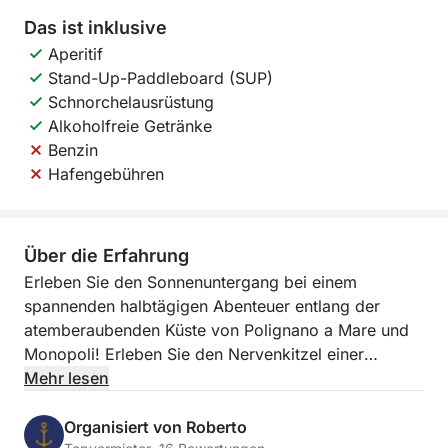
Das ist inklusive
Aperitif
Stand-Up-Paddleboard (SUP)
Schnorchelausrüstung
Alkoholfreie Getränke
Benzin
Hafengebühren
Über die Erfahrung
Erleben Sie den Sonnenuntergang bei einem
spannenden halbtägigen Abenteuer entlang der
atemberaubenden Küste von Polignano a Mare und
Monopoli! Erleben Sie den Nervenkitzel einer
Hochgeschwindigkeitsfahrt mit über 10 Knoten,
Mehr lesen
während Sie durch Apuliens kristallklares Wasser
segeln, und erleben Sie, wie sich die Küste
Organisiert von Roberto