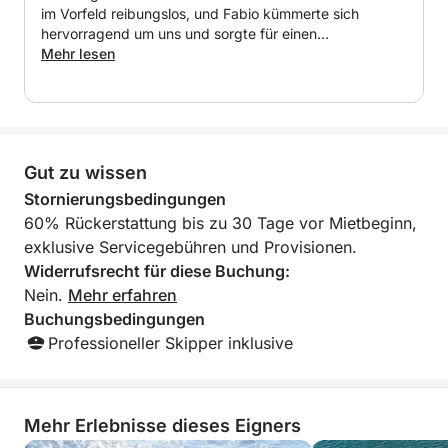
im Vorfeld reibungslos, und Fabio kümmerte sich
- Snacks: Taralli, Chips, Oliven
hervorragend um uns und sorgte für einen
wundervollen Tag an Bord. Absolut empfehlenswert!
Mehr lesen
- Getränke: Wasser, Coca-Cola, Orangenlimonade
und Prosecco
Ihr Boot ist für Geschwindigkeit und Komfort
ausgestattet und bietet:
Gut zu wissen
- Gyroskopische Stabilisatoren für eine ruhige Fahrt
Stornierungsbedingungen
- Kapitän und Treibstoff im Preis inbegriffen
60% Rückerstattung bis zu 30 Tage vor Mietbeginn,
exklusive Servicegebühren und Provisionen.
Warum Sie es lieben werden:
Widerrufsrecht für diese Buchung:
- Adrenalingeladene Hochgeschwindigkeitstour mit
Nein.
Mehr erfahren
über 10 Knoten
Buchungsbedingungen
- Atemberaubende Sonnenuntergänge entlang der
Professioneller Skipper inklusive
Küste
- Aktivitäten wie SUP, Schnorcheln und Schwimmen
- Entspannen Sie bei einem Aperitif bei
Sonnenuntergang
Mehr Erlebnisse dieses Eigners
- Perfekt für Abenteuerlustige und Naturliebhaber