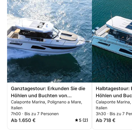
Extras:
- Hafensteuer nicht inbegriffen – 10 € pro Person
- Kapitän und Treibstoff inbegriffen
Buchen Sie jetzt Ihren Sunset Adrenaline Rush für ein
unvergessliches Hochgeschwindigkeitsabenteuer
und den schönsten Sonnenuntergang über der
apulischen Küste!
Ganztagestour: Erkunden Sie die
Halbtagestour: 
Höhlen und Buchten von
Höhlen und Buc
Calaponte Marina, Polignano a Mare,
Calaponte Marina,
Polignano a Mare und Monopoli
Polignano a Ma
Italien
Italien
7h00 · Bis zu 7 Personen
3h30 · Bis zu 7 Pe
Ab 1.650 €
Ab 718 €
5 (2)