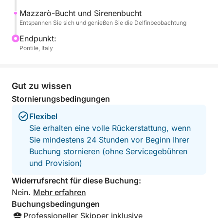
- Capo Taormina
Mazzarò-Bucht und Sirenenbucht
- Scoglio del Ficodindia
Entspannen Sie sich und genießen Sie die Delfinbeobachtung
- Isola Bella
Endpunkt:
- Grotta Azzurra
Pontile, Italy
- Baia di Mazzarò und Baia delle Sirene
Im Lieferumfang enthalten:
Gut zu wissen
- Champagner, Obst und Snacks,
Stornierungsbedingungen
- Soundsystem und professionelle Crew für ein
reibungsloses Erlebnis.
Flexibel
Sie erhalten eine volle Rückerstattung, wenn
Buchen Sie jetzt einen unvergesslichen Tag voller
Sie mindestens 24 Stunden vor Beginn Ihrer
Entdeckungen und Delfinbeobachtungen!
Buchung stornieren (ohne Servicegebühren
und Provision)
Widerrufsrecht für diese Buchung:
Nein.
Mehr erfahren
Buchungsbedingungen
Professioneller Skipper inklusive