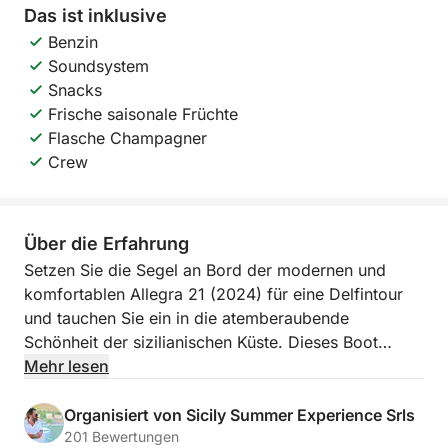
Das ist inklusive
Benzin
Soundsystem
Snacks
Frische saisonale Früchte
Flasche Champagner
Crew
Über die Erfahrung
Setzen Sie die Segel an Bord der modernen und
komfortablen Allegra 21 (2024) für eine Delfintour
und tauchen Sie ein in die atemberaubende
Schönheit der sizilianischen Küste. Dieses Boot
bietet Platz für bis zu 8 Personen und ist ideal für
Mehr lesen
kleine Gruppen von Freunden oder Familien, die
einen Tag voller Entspannung und Abenteuer
Organisiert von Sicily Summer Experience Srls
verbringen möchten. Ausgestattet mit einem großen
201 Bewertungen