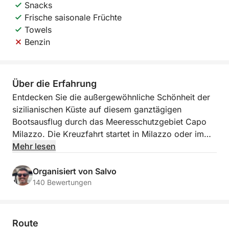
Snacks
Frische saisonale Früchte
Towels
Benzin
Über die Erfahrung
Entdecken Sie die außergewöhnliche Schönheit der
sizilianischen Küste auf diesem ganztägigen
Bootsausflug durch das Meeresschutzgebiet Capo
Milazzo. Die Kreuzfahrt startet in Milazzo oder im
Hafen von Poseidon und bietet Ihnen die einmalige
Mehr lesen
Gelegenheit, versteckte Buchten, faszinierende
Felsformationen und kristallklares Wasser entlang
Organisiert von Salvo
eines der malerischsten Küstenabschnitte der Insel
140 Bewertungen
zu erkunden.
Das Abenteuer beginnt mit der Fahrt in Richtung
Route