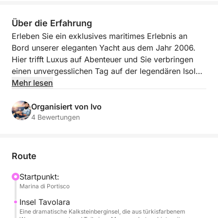
Über die Erfahrung
Erleben Sie ein exklusives maritimes Erlebnis an
Bord unserer eleganten Yacht aus dem Jahr 2006.
Hier trifft Luxus auf Abenteuer und Sie verbringen
einen unvergesslichen Tag auf der legendären Isola
di Tavolara. Dieses Schiff wurde für anspruchsvolle
Mehr lesen
Reisende konzipiert und vereint anspruchsvollen Stil
mit außergewöhnlichem Komfort. Es bietet
Organisiert von Ivo
geräumige Loungebereiche und viel Liebe zum
4 Bewertungen
Detail. Ihre professionelle Crew – darunter ein
erfahrener Skipper und eine engagierte Hostess –
sorgt während Ihrer gesamten Reise für persönlichen
Route
Service.
Startpunkt:
Marina di Portisco
Ihr Tag beginnt mit einer malerischen Kreuzfahrt
entlang der Nordostküste Sardiniens. Sie erreichen
Insel Tavolara
die majestätische Tavolara, einen dramatischen
Eine dramatische Kalksteinberginsel, die aus türkisfarbenem