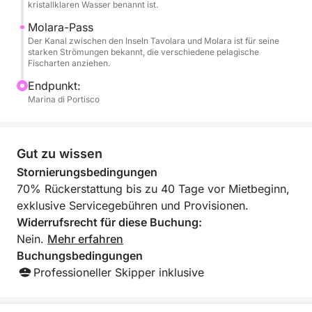
kristallklaren Wasser benannt ist.
Dieser private Charter ist ideal für alle, die Ruhe und
Molara-Pass
Abenteuer suchen. Er bietet die perfekte
Der Kanal zwischen den Inseln Tavolara und Molara ist für seine
Kombination aus Sardiniens natürlicher Schönheit
starken Strömungen bekannt, die verschiedene pelagische
und Fünf-Sterne-Service. Buchen Sie jetzt für einen
Fischarten anziehen.
Tag voller Luxus, Privatsphäre und atemberaubender
Endpunkt:
Landschaft.
Marina di Portisco
Gut zu wissen
Stornierungsbedingungen
70% Rückerstattung bis zu 40 Tage vor Mietbeginn,
exklusive Servicegebühren und Provisionen.
Widerrufsrecht für diese Buchung:
Nein.
Mehr erfahren
Buchungsbedingungen
Professioneller Skipper inklusive