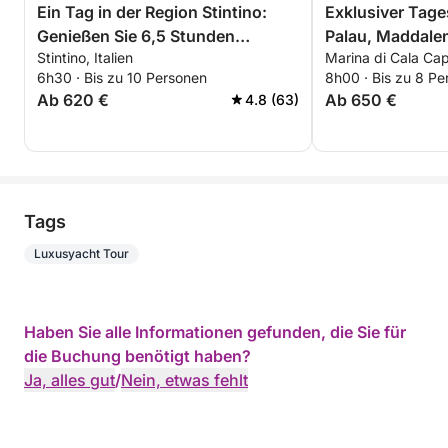
Ein Tag in der Region Stintino:
Exklusiver Tag
Genießen Sie 6,5 Stunden
Palau, Maddale
Stintino, Italien
Marina di Cala Capr
Erkundungstour an Bord eines 14
6h30 · Bis zu 10 Personen
8h00 · Bis zu 8 Pe
Meter langen Motorboots.
Ab 620 €
Ab 650 €
4.8 (63)
Tags
Luxusyacht Tour
Haben Sie alle Informationen gefunden, die Sie für
die Buchung benötigt haben?
Ja, alles gut
/
Nein, etwas fehlt