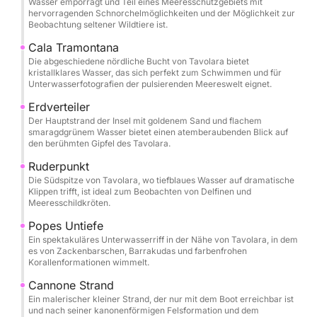
Wasser emporragt und Teil eines Meeresschutzgebiets mit
Kalksteinberg, der sich aus smaragdgrünem Wasser
hervorragenden Schnorchelmöglichkeiten und der Möglichkeit zur
erhebt. Dieses geschützte Meeresgebiet bietet einige
Beobachtung seltener Wildtiere ist.
der unberührtesten Bade- und Schnorchelplätze des
Cala Tramontana
Mittelmeers mit lebendiger Unterwasserwelt und
Die abgeschiedene nördliche Bucht von Tavolara bietet
kristallklares Wasser, das sich perfekt zum Schwimmen und für
kristallklarer Sicht. Ankern Sie in abgelegenen
Unterwasserfotografien der pulsierenden Meereswelt eignet.
Buchten, um zu schwimmen, an Deck zu sonnen
Erdverteiler
oder die einzigartige Landschaft der Insel zu
Der Hauptstrand der Insel mit goldenem Sand und flachem
erkunden.
smaragdgrünem Wasser bietet einen atemberaubenden Blick auf
den berühmten Gipfel des Tavolara.
Obwohl keine spezifischen Annehmlichkeiten
Ruderpunkt
aufgeführt sind, garantieren die Premium-
Die Südspitze von Tavolara, wo tiefblaues Wasser auf dramatische
Klippen trifft, ist ideal zum Beobachten von Delfinen und
Ausstattung und die aufmerksame Crew der Yacht
Meeresschildkröten.
ein maßgeschneidertes Erlebnis – egal, ob Sie ein
Popes Untiefe
gemütliches Mittagessen an Bord (mitbringen oder
Ein spektakuläres Unterwasserriff in der Nähe von Tavolara, in dem
Catering organisieren) oder einen aktiven Tag auf
es von Zackenbarschen, Barrakudas und farbenfrohen
dem Wasser bevorzugen. Die großzügige
Korallenformationen wimmelt.
Raumaufteilung des Bootes sorgt für Komfort und
Cannone Strand
Entspannung zwischen den Abenteuern.
Ein malerischer kleiner Strand, der nur mit dem Boot erreichbar ist
und nach seiner kanonenförmigen Felsformation und dem