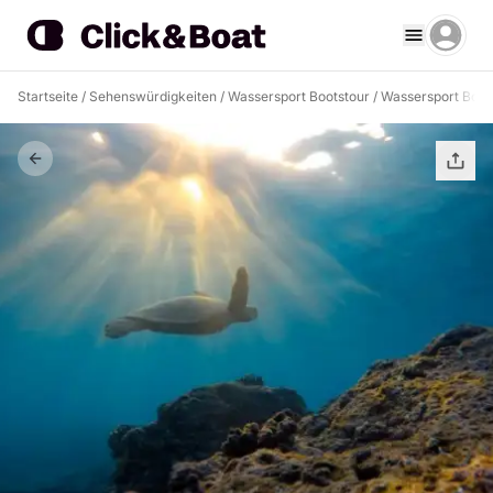
Startseite
/
Sehenswürdigkeiten
/
Wassersport Bootstour
/
Wassersport Boots