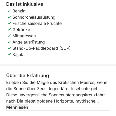
Das ist inklusive
Benzin
Schnorchelausrüstung
Frische saisonale Früchte
Getränke
Mittagessen
Angelausrüstung
Stand-Up-Paddleboard (SUP)
Kajak
Über die Erfahrung
Erleben Sie die Magie des Kretischen Meeres, wenn
die Sonne über Zeus' legendärer Insel untergeht.
Diese unvergessliche Sonnenuntergangskreuzfahrt
nach Dia bietet goldene Horizonte, mythische
Landschaften und die einmalige Gelegenheit, an
Mehr lesen
einem der geschütztesten und bezauberndsten Orte