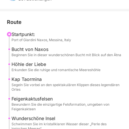
des Meeres, während Sie malerische Orte wie die
Grotta dell’Amore, Capo Taormina und Isola Bella
entdecken.
Route
Den ganzen Tag über werden Sie mit saisonalem
Startpunkt:
Port of Giardini Naxos, Messina, Italy
Obst, Snacks und Champagner verwöhnt, während
Sie über die Musikanlage des Bootes Ihre
Bucht von Naxos
Lieblingsmusik hören. Der professionelle Kapitän
Beginnen Sie in dieser wunderschönen Bucht mit Blick auf den Ätna
und die Crew sorgen für eine ruhige und sichere
Höhle der Liebe
Fahrt, damit Sie sich vollkommen entspannen
Erkunden Sie die ruhige und romantische Meereshöhle
können.
Kap Taormina
Segeln Sie vorbei an den spektakulären Klippen dieses legendären
Die Tour beinhaltet:
Ortes
Feigenkaktusfelsen
- Baia di Naxos
Bewundern Sie die einzigartige Felsformation, umgeben von
Feigenkakteen
- Grotta dell’Amore
- Capo Taormina
Wunderschöne Insel
- Scoglio del Ficodindia
Schwimmen Sie im kristallklaren Wasser dieser „Perle des
Ionischen Meeres“.