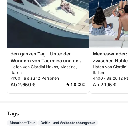
den ganzen Tag - Unter den
Meereswunder: 
Wundern von Taormina und dem
zwischen Höhlen
Hafen von Giardini Naxos, Messina,
Hafen von Giardini
Ätna
Schnorcheln in
Italien
Italien
7h00 · Bis zu 12 Personen
4h00 · Bis zu 12 P
Ab 2.650 €
Ab 2.195 €
4.8 (23)
Tags
Motorboot Tour
Delfin- und Walbeobachtungstour