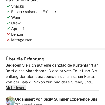
Snacks
Frische saisonale Früchte
Wein
Crew
Aperitif
Benzin
Mittagessen
Über die Erfahrung
Begeben Sie sich auf eine ganztägige Küstenfahrt an
Bord eines Motorboots. Diese private Tour führt Sie
entlang der atemberaubenden sizilianischen Küste,
von der Baia di Naxos zur Baia delle Sirene, und
bietet Ihnen spektakuläre Ausblicke und versteckte
Mehr lesen
Juwelen.
Organisiert von Sicily Summer Experience Srls
Entspannen Sie sich und genießen Sie die Schönheit
201 Bewertungen