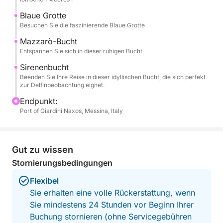
- Isola Bella
- Grotta Azzurra
Blaue Grotte
Besuchen Sie die faszinierende Blaue Grotte
- Baia di Mazzarò
- Baia delle Sirene
Mazzarò-Bucht
Entspannen Sie sich in dieser ruhigen Bucht
Optionaler Restaurantstopp – Erleben Sie
Sirenenbucht
authentische sizilianische Küche in einem Restaurant
Beenden Sie Ihre Reise in dieser idyllischen Bucht, die sich perfekt
zur Delfinbeobachtung eignet.
am Meer (nicht inbegriffen).
Endpunkt:
Bringen Sie gerne Ihr eigenes Essen mit an Bord!
Port of Giardini Naxos, Messina, Italy
Gut zu wissen
Stornierungsbedingungen
Flexibel
Sie erhalten eine volle Rückerstattung, wenn
Sie mindestens 24 Stunden vor Beginn Ihrer
Buchung stornieren (ohne Servicegebühren