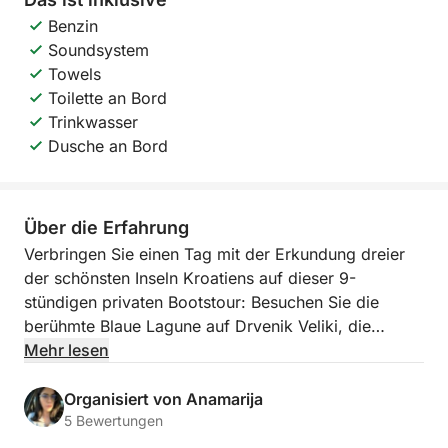
Benzin
Soundsystem
Towels
Toilette an Bord
Trinkwasser
Dusche an Bord
Über die Erfahrung
Verbringen Sie einen Tag mit der Erkundung dreier
der schönsten Inseln Kroatiens auf dieser 9-
stündigen privaten Bootstour: Besuchen Sie die
berühmte Blaue Lagune auf Drvenik Veliki, die
Sandstrände von Vela Rina auf Drvenik Mali und die
Mehr lesen
malerische Küste von Čiovo.
Organisiert von Anamarija
Das Abenteuer beginnt an der Blauen Lagune, einer
5 Bewertungen
atemberaubenden Bucht, die für ihr kristallklares,