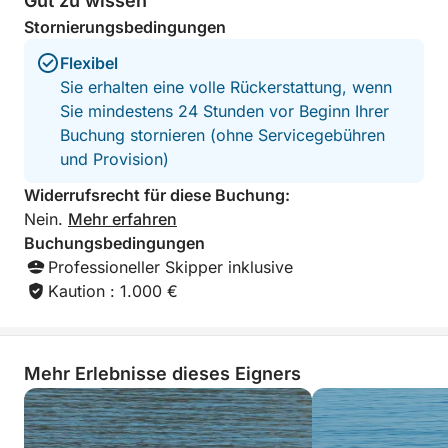
Gut zu wissen
Diese Tour ist perfekt für Reisende, die einen
Stornierungsbedingungen
entspannten Tag mit Schwimmen, Sonnenbaden und
der Entdeckung einiger der schönsten
Flexibel
Küstenabschnitte der Adria verbringen möchten –
Sie erhalten eine volle Rückerstattung, wenn
alles in einem gemütlichen Tempo und mit dem
Sie mindestens 24 Stunden vor Beginn Ihrer
Komfort eines privaten Bootes.
Buchung stornieren (ohne Servicegebühren
und Provision)
Widerrufsrecht für diese Buchung:
Nein.
Mehr erfahren
Buchungsbedingungen
Professioneller Skipper inklusive
Kaution : 1.000 €
Mehr Erlebnisse dieses Eigners