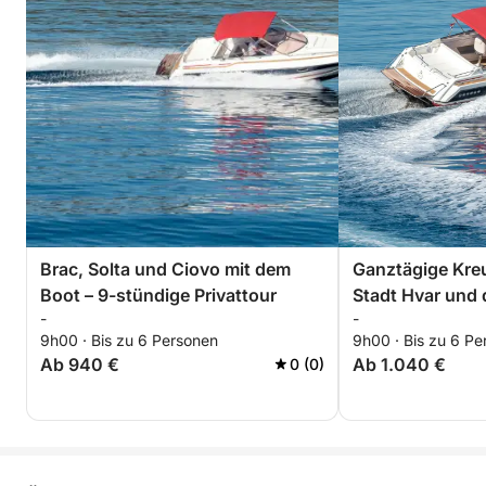
Brac, Solta und Ciovo mit dem
Ganztägige Kreu
Boot – 9-stündige Privattour
Stadt Hvar und 
-
-
– 11 Stunden
9h00 · Bis zu 6 Personen
9h00 · Bis zu 6 Pe
Ab 940 €
Ab 1.040 €
0 (0)