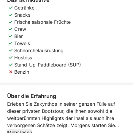
Getränke
Snacks
Frische saisonale Früchte
Crew
Bier
Towels
Schnorchelausrüstung
Hostess
Stand-Up-Paddleboard (SUP)
Benzin
Über die Erfahrung
Erleben Sie Zakynthos in seiner ganzen Fülle auf
dieser privaten Bootstour, die Ihnen sowohl die
weltberühmten Highlights der Insel als auch ihre
verborgenen Schätze zeigt. Morgens starten Sie
vom Hafen von Zakynthos und umrunden die
Mehr lesen