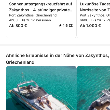
Sonnenuntergangskreuzfahrt auf
Luxuriöse Tages
Zakynthos – 4-stündiger privater
Nordseite von 
Port Zakynthos, Griechenland
Port Zakynthos, G
All-Inclusive-Ausflug
4h00 · Bis zu 12 Personen
6h00 · Bis zu 12 P
Ab 800 €
Ab 1.000 €
4.6 (3)
Ähnliche Erlebnisse in der Nähe von Zakynthos,
Griechenland