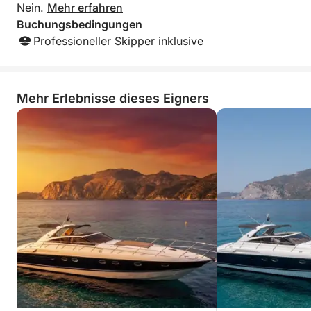
Nein.
Mehr erfahren
Wassersportzentrum (je nach Verfügbarkeit und
Buchungsbedingungen
gegen Aufpreis).
Professioneller Skipper inklusive
Mehr Erlebnisse dieses Eigners