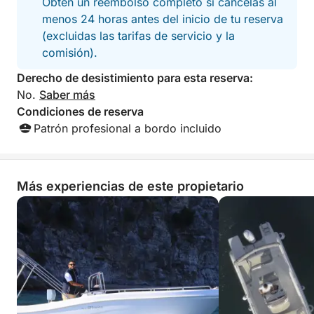
Obtén un reembolso completo si cancelas al
experiencia sin preocupaciones. Un tour perfecto
menos 24 horas antes del inicio de tu reserva
para parejas, familias o grupos pequeños que
(excluidas las tarifas de servicio y la
quieran descubrir la Costa Amalfitana desde el mar
comisión).
de una forma sencilla, relajante y auténtica.
Derecho de desistimiento para esta reserva:
Combustible no incluido.
No.
Saber más
Condiciones de reserva
Patrón profesional a bordo incluido
Más experiencias de este propietario