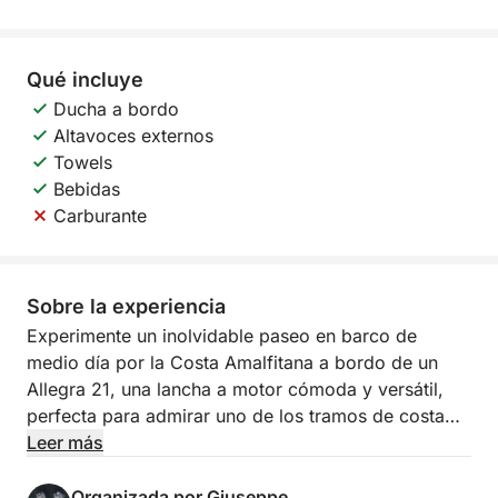
Qué incluye
Ducha a bordo
Altavoces externos
Towels
Bebidas
Carburante
Sobre la experiencia
Experimente un inolvidable paseo en barco de
medio día por la Costa Amalfitana a bordo de un
Allegra 21, una lancha a motor cómoda y versátil,
perfecta para admirar uno de los tramos de costa
más espectaculares del mundo desde el mar. Esta
Leer más
experiencia es ideal para quienes desean disfrutar
de la belleza de la costa incluso con poco tiempo,
Organizada por Giuseppe