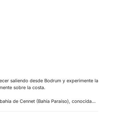
decer saliendo desde Bodrum y experimente la
mente sobre la costa.
 bahía de Cennet (Bahía Paraíso), conocida
 El viaje continúa hacia la bahía de Hattat,
tes paisajes, perfecta para disfrutar de la