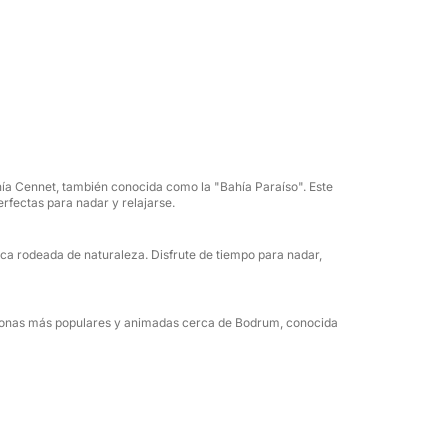
ü, una de las bahías más famosas cerca de
los colores dorados del atardecer
 darse un refrescante baño o simplemente
vega por la costa.
ía Cennet, también conocida como la "Bahía Paraíso". Este
ombustible están incluidos durante el
erfectas para nadar y relajarse.
esca rodeada de naturaleza. Disfrute de tiempo para nadar,
ienes buscan disfrutar de una velada tranquila
nico de Bodrum al atardecer.
as zonas más populares y animadas cerca de Bodrum, conocida