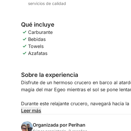
servicios de calidad
Qué incluye
Carburante
Bebidas
Towels
Azafatas
Sobre la experiencia
Disfrute de un hermoso crucero en barco al atar
magia del mar Egeo mientras el sol se pone lenta
Durante este relajante crucero, navegará hacia la
por sus aguas cristalinas y su atmósfera tranquila.
Leer más
una tranquila bahía natural rodeada de impresionan
calma del mar.
Organizada por Perihan