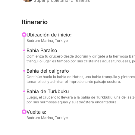
Súper propietario ·
2 reseñas
El crucero se dirige luego a la bahía de Türkbük
Bodrum, donde podrá admirar la hermosa costa y 
Itinerario
reflejándose en el agua.
Ubicación de inicio:
Durante la experiencia, podrá relajarse a bordo,
Bodrum Marina, Turkiye
disfrutar de las espectaculares vistas mientras na
Bahía Paraíso
Comienza tu crucero desde Bodrum y dirígete a la hermosa Bah
Para su comodidad, las bebidas, las toallas y el c
tranquilo lugar es famoso por sus cristalinas aguas turquesas, p
crucero.
Bahía del calígrafo
Continúe hacia la bahía de Hattat, una bahía tranquila y pintor
Esta experiencia al atardecer es perfecta para qu
tomar el sol y admirar el impresionante paisaje costero.
en el agua, vistas impresionantes y el ambiente ú
Bahía de Turkbuku
Luego, el crucero lo llevará a la bahía de Türkbükü, una de l
por sus hermosas aguas y su atmósfera encantadora.
Vuelta a:
Bodrum Marina, Turkiye