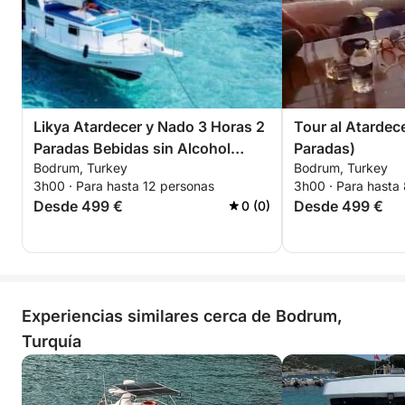
sus sentidos y crear recuerdos imborrables. Tras
seis horas de exploración y disfrute, regresaremos a
nuestro punto de partida a las 17:00, dejándole con
recuerdos inolvidables de su aventura en "Goulet
Likya".
Likya Atardecer y Nado 3 Horas 2
Tour al Atardece
Paradas Bebidas sin Alcohol
Paradas)
Bodrum, Turkey
Bodrum, Turkey
Incluidas
3h00 · Para hasta 12 personas
3h00 · Para hasta
Desde 499 €
Desde 499 €
0 (0)
Experiencias similares cerca de Bodrum,
Turquía