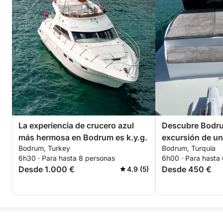
La experiencia de crucero azul
Descubre Bodr
más hermosa en Bodrum es k.y.g.
excursión de un
Bodrum, Turkey
Bodrum, Turquía
lancha motora.
6h30 · Para hasta 8 personas
6h00 · Para hasta
Desde 1.000 €
Desde 450 €
4.9 (5)