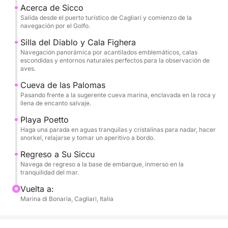
emblemáticos de la ciudad, la Silla del Diablo,
Acerca de Sicco
ofreciendo una perspectiva única de sus acantilados
Salida desde el puerto turístico de Cagliari y comienzo de la
navegación por el Golfo.
y la historia que los rodea. Continuando por la
costa, el catamarán pasa por Cala Fighera y la
Silla del Diablo y Cala Fighera
Navegación panorámica por acantilados emblemáticos, calas
evocadora Grotta dei Colombi, lugares salvajes e
escondidas y entornos naturales perfectos para la observación de
vírgenes, ideales para los amantes de la fotografía y
aves.
la naturaleza. Los acantilados albergan numerosas
Cueva de las Palomas
especies de aves marinas, lo que convierte la
Pasando frente a la sugerente cueva marina, enclavada en la roca y
excursión en una oportunidad única para quienes
llena de encanto salvaje.
disfrutan observando la fauna en su hábitat natural.
Playa Poetto
Haga una parada en aguas tranquilas y cristalinas para nadar, hacer
snorkel, relajarse y tomar un aperitivo a bordo.
Si el tiempo lo permite, izaremos las velas para
disfrutar del puro placer de una navegación lenta y
Regreso a Su Siccu
silenciosa. Con un poco de suerte, podrá avistar
Navega de regreso a la base de embarque, inmerso en la
tranquilidad del mar.
delfines durante el recorrido, que ocasionalmente
harán su aparición, brindando momentos
Vuelta a:
Marina di Bonaria, Cagliari, Italia
verdaderamente mágicos.
La parada principal es en las cristalinas aguas de