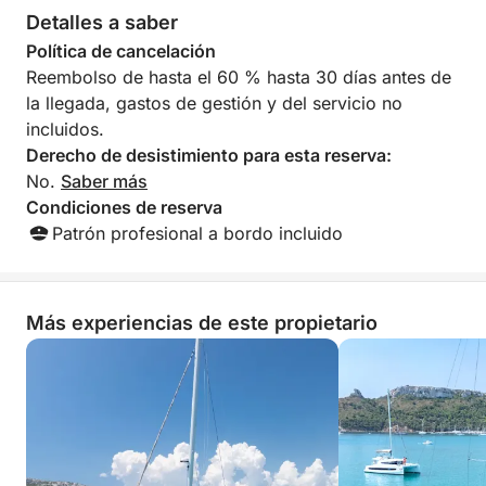
Poetto, donde podrá nadar, hacer snorkel y relajarse
Detalles a saber
por completo. Durante el descanso, se servirá un
Política de cancelación
ligero aperitivo a bordo con productos locales como
Reembolso de hasta el 60 % hasta 30 días antes de
quesos, embutidos y pan carasau, perfecto para un
la llegada, gastos de gestión y del servicio no
momento de relax. Una experiencia corta pero
incluidos.
completa, ideal para saborear la esencia del Golfo
Derecho de desistimiento para esta reserva:
de Cagliari desde el mar. El itinerario se puede
No.
Saber más
adaptar, previa consulta con el capitán, según las
Condiciones de reserva
condiciones del mar.
Patrón profesional a bordo incluido
Más experiencias de este propietario