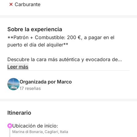
Carburante
Sobre la experiencia
**Patrón + Combustible: 200 €, a pagar en el
puerto el día del alquiler**
Descubre la cara más auténtica y evocadora de
Cagliari con un crucero en catamarán de medio día
Leer más
y tres horas por el Golfo, una experiencia perfecta
para quienes buscan una experiencia en el mar
Organizada por Marco
relajada pero intensa. La salida es desde el práctico
17 reseñas
y céntrico puerto deportivo de Su Siccu, donde
zarparás, dejando atrás la ciudad y adentrándote en
un paisaje de acantilados, aguas turquesas y un
Itinerario
silencio solo interrumpido por el viento.
Ubicación de inicio:
Marina di Bonaria, Cagliari, Italia
El crucero bordea uno de los símbolos más