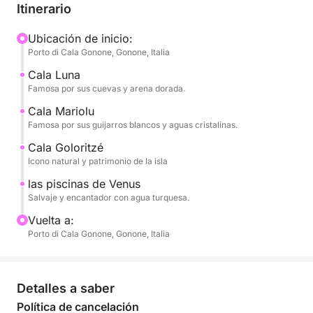
experto con un profundo conocimiento de la zona.
Itinerario
Para garantizar la calidad y la tranquilidad, cada
excursión se organiza con un máximo de 12
Ubicación de inicio:
Porto di Cala Gonone, Gonone, Italia
personas a bordo, ofreciendo un ambiente íntimo y
alejado de las multitudes.
Cala Luna
Famosa por sus cuevas y arena dorada.
Durante el día, visitaremos algunas de las maravillas
Cala Mariolu
del Golfo de Orosei: Cala Luna, famosa por sus
Famosa por sus guijarros blancos y aguas cristalinas.
cuevas y arena dorada; Cala Mariolu, conocida por
Cala Goloritzé
sus guijarros blancos y aguas cristalinas; Cala
Icono natural y patrimonio de la isla
Goloritzé, uno de los monumentos naturales más
las piscinas de Venus
espectaculares de Cerdeña; y las evocadoras
Salvaje y encantador con agua turquesa.
Piscine di Venere, con su mar turquesa.
Vuelta a:
Porto di Cala Gonone, Gonone, Italia
La salida está programada para las 10:00 a. m. y el
regreso sobre las 5:00 p. m. El almuerzo es gratuito:
puede traer su propio picnic y le proporcionaremos
Detalles a saber
hieleras para guardarlo.
Política de cancelación