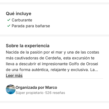
Qué incluye
Carburante
Parada para bañarse
Sobre la experiencia
Nacida de la pasión por el mar y una de las costas
más cautivadoras de Cerdeña, esta excursión te
lleva a descubrir el impresionante Golfo de Orosei
de una forma auténtica, relajante y exclusiva. La
experiencia está diseñada para quienes desean
Leer más
experimentar el mar de cerca y descubrir algunas de
las playas y calas más emblemáticas de la zona.
Organizada por Marco
Súper propietario ·
526 reseñas
Navegarás a bordo de una cómoda y segura
embarcación auxiliar, acompañado por un patrón