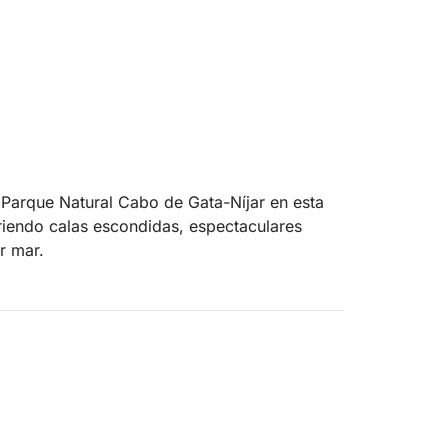
 Parque Natural Cabo de Gata-Níjar en esta
riendo calas escondidas, espectaculares
r mar.
impresionantes acantilados del Faro de
ormaciones rocosas y cuevas marinas
rga, un enclave privilegiado dentro del
el mientras exploras la vibrante vida marina