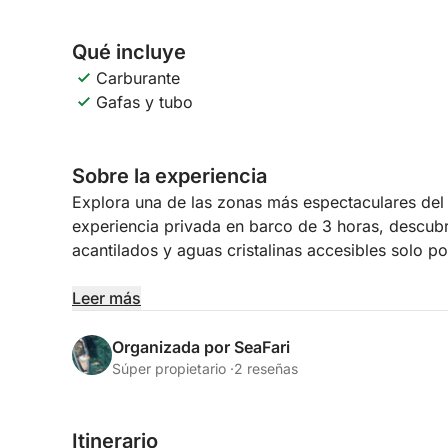
Qué incluye
Carburante
Gafas y tubo
Sobre la experiencia
Explora una de las zonas más espectaculares del
experiencia privada en barco de 3 horas, descub
acantilados y aguas cristalinas accesibles solo po
Comenzamos nuestra travesía navegando por los 
Leer más
Mesa Roldán, donde admirarás impresionantes f
naturales talladas por el tiempo y el viento.
Organizada por SeaFari
Súper propietario ·
2 reseñas
Nuestra primera parada será la Playa de Agua Ama
Parque Natural, perfecto para nadar y hacer snork
Itinerario
del Mediterráneo.