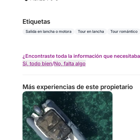
Etiquetas
Salida en lancha o motora
Tour en lancha
Tour romántico
¿Encontraste toda la información que necesitaba
Sí, todo bien
/
No, falta algo
Más experiencias de este propietario