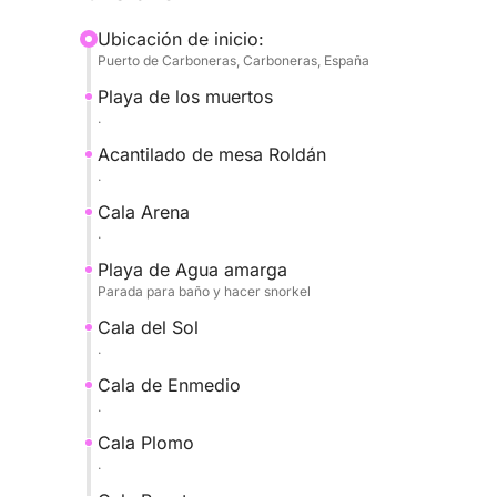
Ubicación de inicio:
Continuaremos hacia Cala de Enmedio, una de la
Puerto de Carboneras, Carboneras, España
los acantilados de arena fosilizada crean un imp
Playa de los muertos
blancos con el azul intenso del mar, un entorno n
.
y relajarse.
Acantilado de mesa Roldán
.
Nuestra última parada es Cala Puente, una exclus
Este recóndito lugar cuenta con un puente de roc
Cala Arena
espectacular paisaje submarino. Bajo la superfic
.
una gran variedad de peces nadando entre las f
Playa de Agua amarga
Natural.
Parada para baño y hacer snorkel
Cala del Sol
Tras disfrutar de estos inolvidables parajes, reg
.
costa.
Cala de Enmedio
.
Cala Plomo
.