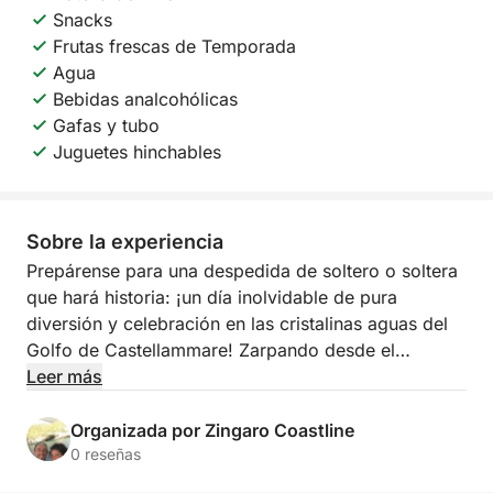
Snacks
Frutas frescas de Temporada
Agua
Bebidas analcohólicas
Gafas y tubo
Juguetes hinchables
Sobre la experiencia
Prepárense para una despedida de soltero o soltera
que hará historia: ¡un día inolvidable de pura
diversión y celebración en las cristalinas aguas del
Golfo de Castellammare! Zarpando desde el
pintoresco puerto local, los invitamos a una aventura
Leer más
exclusiva diseñada para honrar al novio con estilo,
risas y vistas impresionantes. Este tour es la
Organizada por Zingaro Coastline
combinación perfecta de la belleza salvaje de
0 reseñas
Sicilia, momentos de celebración con amigos y