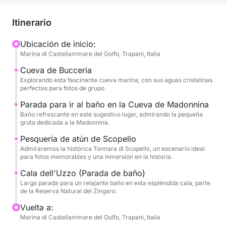
aventuras acuáticas inolvidables. Dejen el estrés en
casa y sumérjanse en una atmósfera de alegría y
Itinerario
libertad, mientras navegamos hacia lugares mágicos
que serán el escenario de recuerdos inolvidables.
Ubicación de inicio:
Marina di Castellammare del Golfo, Trapani, Italia
Nuestro barco será su escenario flotante para un día
Cueva de Bucceria
épico. Navegaremos por la costa, explorando la
Explorando esta fascinante cueva marina, con sus aguas cristalinas
perfectas para fotos de grupo.
misteriosa Grotta della Bucceria, donde las aguas
cristalinas y el juego de luces crearán una atmósfera
Parada para ir al baño en la Cueva de Madonnina
Baño refrescante en este sugestivo lugar, admirando la pequeña
casi mágica, perfecta para un brindis especial. Nos
gruta dedicada a la Madonnina.
detendremos para refrescarnos en calas de
Pesquería de atún de Scopello
ensueño, como la sugerente Grotta della Madonnina,
Admiraremos la histórica Tonnara di Scopello, un escenario ideal
con sus aguas tentadoras, y la espléndida Cala
para fotos memorables y una inmersión en la historia.
dell'Uzzo, un rincón paradisíaco en la Reserva
Cala dell'Uzzo (Parada de baño)
Natural del Zingaro, donde podrán bucear y
Larga parada para un relajante baño en esta espléndida cala, parte
divertirse en grupo. También admiraremos la historia
de la Reserva Natural del Zingaro.
que emerge de las aguas con la majestuosa Tonnara
Vuelta a:
di Scopello, símbolo de la tradición marítima
Marina di Castellammare del Golfo, Trapani, Italia
siciliana, que ofrece el escenario perfecto para