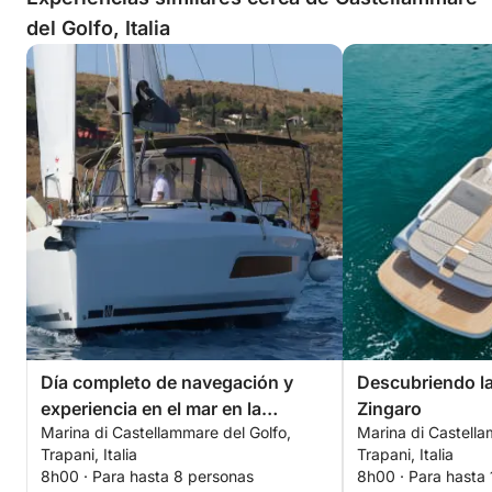
del Golfo, Italia
Día completo de navegación y
Descubriendo la
experiencia en el mar en la
Zingaro
Marina di Castellammare del Golfo,
Marina di Castella
Reserva Natural de Zingaro.
Trapani, Italia
Trapani, Italia
8h00 · Para hasta 8 personas
8h00 · Para hasta