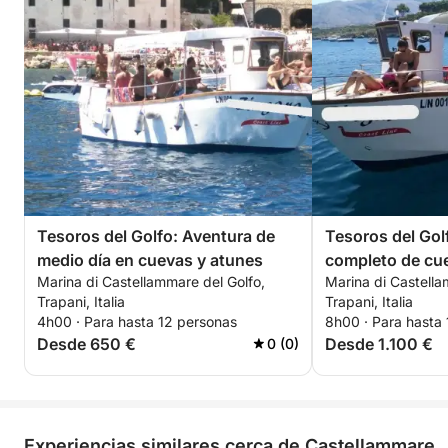
día será un torbellino de diversión, relajación y
celebración, la despedida de soltero/a que siempre
ha soñado, inmersa en el esplendor del
Mediterráneo.
Tesoros del Golfo: Aventura de
Tesoros del Gol
medio día en cuevas y atunes
completo de cue
Marina di Castellammare del Golfo,
Marina di Castella
pesca histórica 
Trapani, Italia
Trapani, Italia
infinito
4h00 · Para hasta 12 personas
8h00 · Para hasta
Desde 650 €
Desde 1.100 €
0 (0)
Experiencias similares cerca de Castellammare