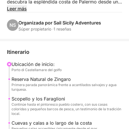
descubra la espléndida costa de Palermo desde una
perspectiva única.
Leer más
El crucero recorre la costa norte, con paradas
Organizada por Sail Sicily Adventures
NS
panorámicas en Villa Igiea, un refinado símbolo del
Súper propietario ·
1 reseñas
estilo Art Nouveau de Palermo; Vergine Maria, un
pintoresco pueblo costero; y Mondello, famoso por
sus aguas turquesas y su playa dorada.
Itinerario
Durante la excursión, podrá relajarse y disfrutar del
Ubicación de inicio:
Porto di Castellamare del golfo
mar, con la oportunidad de nadar en las aguas
cristalinas, tomar el sol y escuchar historias de la
Reserva Natural de Zingaro
zona.
Primera parada panorámica frente a acantilados salvajes y agua
turquesa.
A bordo se servirá un almuerzo con productos
Scopello y los Faraglioni
Continúe hasta el pintoresco pueblo costero, con sus casas
típicos sicilianos, acompañado de bebidas
coloridas y pequeños barcos de pesca, un testimonio de la tradición
refrescantes, para completar la experiencia con los
local.
auténticos sabores de la tradición local.
Cuevas y calas a lo largo de la costa
Pequeñas calas accesibles únicamente desde el mar.