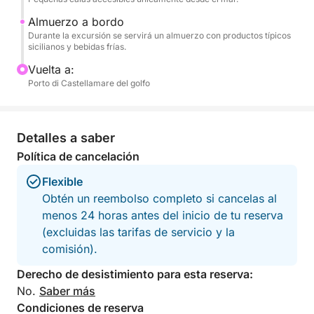
Una actividad ideal para parejas, familias y grupos
Almuerzo a bordo
pequeños, perfecta para quienes desean
Durante la excursión se servirá un almuerzo con productos típicos
experimentar la costa de Palermo en un ambiente de
sicilianos y bebidas frías.
tradición, sabor y belleza.
Vuelta a:
Porto di Castellamare del golfo
Detalles a saber
Política de cancelación
Flexible
Obtén un reembolso completo si cancelas al
menos 24 horas antes del inicio de tu reserva
(excluidas las tarifas de servicio y la
comisión).
Derecho de desistimiento para esta reserva:
No.
Saber más
Condiciones de reserva