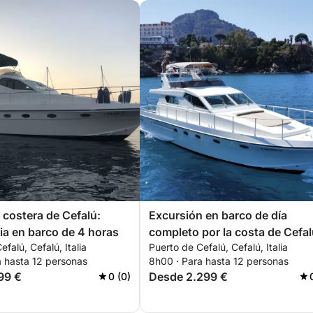
costera de Cefalú:
Excursión en barco de día
ia en barco de 4 horas
completo por la costa de Cefa
falú, Cefalú, Italia
Puerto de Cefalú, Cefalú, Italia
con almuerzo siciliano
a hasta 12 personas
8h00 · Para hasta 12 personas
99 €
Desde 2.299 €
0 (0)