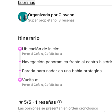
Una parada para nadar en una tranquila bahía le pe
Leer más
snorkel o divertirse en las embarcaciones inflable
acompañado de barra libre y fruta fresca, perfec
Organizada por Giovanni
Súper propietario ·
3 reseñas
Una experiencia corta pero intensa, ideal para par
del mar sin dedicarle todo el día.
Itinerario
Ubicación de inicio:
Porto di Cefalù, Cefalù, Italia
Navegación panorámica frente al centro históri
Parada para nadar en una bahía protegida
Vuelta a:
Porto di Cefalù, Cefalù, Italia
5/5
·
1 reseñas
Las opiniones se presentan en orden cronológico