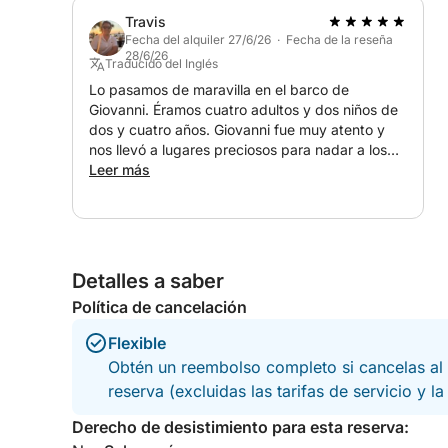
Travis
Fecha del alquiler 27/6/26 · Fecha de la reseña
28/6/26
Traducido del Inglés
Lo pasamos de maravilla en el barco de
Giovanni. Éramos cuatro adultos y dos niños de
dos y cuatro años. Giovanni fue muy atento y
nos llevó a lugares preciosos para nadar a los
que no se puede acceder desde tierra. Tenía
Leer más
chalecos salvavidas a bordo para los niños. Fue
una experiencia fantástica en todos los sentidos
y nos alegramos mucho de haberla hecho. El
combustible costó unos 150 euros. La próxima
vez que vayamos a Cefalú, sin duda
Detalles a saber
reservaremos con Giovanni.
Política de cancelación
Flexible
Obtén un reembolso completo si cancelas al 
reserva (excluidas las tarifas de servicio y l
Derecho de desistimiento para esta reserva: