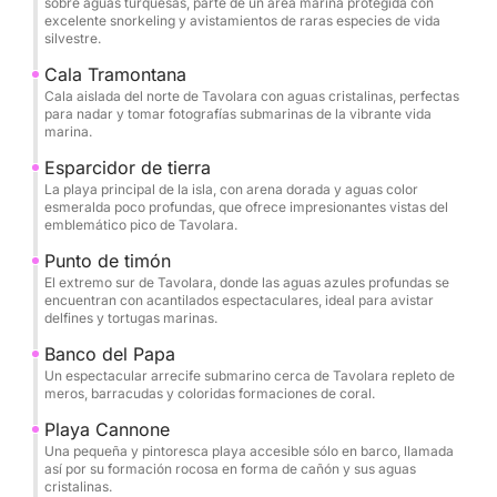
sobre aguas turquesas, parte de un área marina protegida con
Esta área marina protegida ofrece algunos de los
excelente snorkeling y avistamientos de raras especies de vida
lugares más prístinos del Mediterráneo para nadar y
silvestre.
practicar snorkel, con una vibrante vida marina y
Cala Tramontana
una visibilidad cristalina. Fondee en calas recónditas
Cala aislada del norte de Tavolara con aguas cristalinas, perfectas
para nadar y tomar fotografías submarinas de la vibrante vida
para nadar, tomar el sol en cubierta o explorar el
marina.
paisaje único de la isla.
Esparcidor de tierra
La playa principal de la isla, con arena dorada y aguas color
Aunque no se detallan las comodidades específicas,
esmeralda poco profundas, que ofrece impresionantes vistas del
las características premium del yate y la atenta
emblemático pico de Tavolara.
tripulación garantizan una experiencia a su medida,
Punto de timón
ya sea que prefiera un almuerzo relajado a bordo
El extremo sur de Tavolara, donde las aguas azules profundas se
encuentran con acantilados espectaculares, ideal para avistar
(traiga su propia embarcación o contrate un
delfines y tortugas marinas.
catering) o un día activo de exploración acuática. La
Banco del Papa
espaciosa distribución del barco garantiza la
Un espectacular arrecife submarino cerca de Tavolara repleto de
comodidad para relajarse entre aventuras.
meros, barracudas y coloridas formaciones de coral.
Playa Cannone
Ideal para quienes buscan tranquilidad y aventura,
Una pequeña y pintoresca playa accesible sólo en barco, llamada
este chárter privado ofrece el equilibrio perfecto
así por su formación rocosa en forma de cañón y sus aguas
cristalinas.
entre la belleza natural de Cerdeña y un servicio de