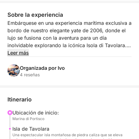
Sobre la experiencia
Embárquese en una experiencia marítima exclusiva a
bordo de nuestro elegante yate de 2006, donde el
lujo se fusiona con la aventura para un día
inolvidable explorando la icónica Isola di Tavolara.
Diseñada para viajeros exigentes, esta embarcación
Leer más
combina un estilo sofisticado con una comodidad
excepcional, con amplias zonas de descanso y una
Organizada por Ivo
meticulosa atención al detalle. Su tripulación
4 reseñas
profesional, que incluye un capitán experto y una
azafata dedicada, le garantizará un servicio
personalizado durante toda su travesía.
Itinerario
Su día comienza con un crucero panorámico por la
Ubicación de inicio:
Marina di Portisco
costa noreste de Cerdeña, llegando a la majestuosa
Tavolara, una impresionante montaña de piedra
Isla de Tavolara
caliza que se alza sobre aguas color esmeralda.
Una espectacular isla montañosa de piedra caliza que se eleva