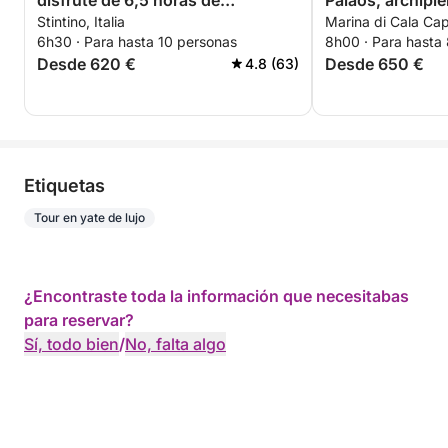
disfrute de 6,5 horas de
Palaos, archipié
Stintino, Italia
Marina di Cala Capr
exploración a bordo de una
Maddalena.
6h30 · Para hasta 10 personas
8h00 · Para hasta
lancha motora de 14 metros.
Desde 620 €
Desde 650 €
4.8 (63)
Etiquetas
Tour en yate de lujo
¿Encontraste toda la información que necesitabas
para reservar?
Sí, todo bien
/
No, falta algo