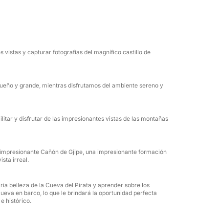
elajarte en las aguas más cristalinas, con
va secreta, la cueva de la Paloma y la playa
 agua embotellada, así que llega listo para
vistas y capturar fotografías del magnífico castillo de
 adentrarse en las Cuevas Gemelas de San
o, deslizándose por estas cámaras naturales
queño y grande, mientras disfrutamos del ambiente sereno y
 desde el agua. Es una perspectiva única
 inolvidable.
litar y disfrutar de las impresionantes vistas de las montañas
e la Riviera se encargue del resto. Esta es una
ñada para la pura felicidad del verano.
 impresionante Cañón de Gjipe, una impresionante formación
sta irreal.
ia belleza de la Cueva del Pirata y aprender sobre los
ueva en barco, lo que le brindará la oportunidad perfecta
e histórico.