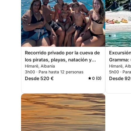
Recorrido privado por la cueva de
Excursión
los piratas, playas, natación y
Gramma: u
Himarë, Albania
Himarë, Al
esnórquel: recorrido exclusivo de
costera y 
3h00 · Para hasta 12 personas
5h00 · Par
3 horas
Desde 520 €
Desde 92
0 (0)