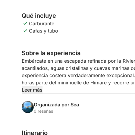
Qué incluye
Carburante
Gafas y tubo
Sobre la experiencia
Embárcate en una escapada refinada por la Rivie
acantilados, aguas cristalinas y cuevas marinas o
experiencia costera verdaderamente excepcional. 
horas parte del minimuelle de Himarë y recorre 
país, revelando bahías recónditas y playas vírgen
Leer más
las multitudes.
Organizada por Sea
Mientras navegas por Himarë, la playa de Livadhi, 
0 reseñas
bahía de Cristal, la bahía de las Parejas, la cueva
Gjipe, la cueva de San Teodoro (Cuevas Gemelas), 
Itinerario
tendrás tiempo para relajarte y disfrutar de cada 