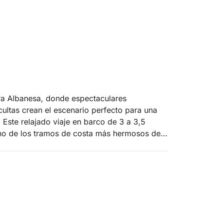
ra Albanesa, donde espectaculares
cultas crean el escenario perfecto para una
Este relajado viaje en barco de 3 a 3,5
uno de los tramos de costa más hermosos del
es que te harán sentir como en casa, lejos de
la playa del Acuario, la playa de Jali, la
 secreta, la cueva de la Paloma, la playa de
la cueva del Pirata y la playa de Alevra,
parada. El itinerario está cuidadosamente