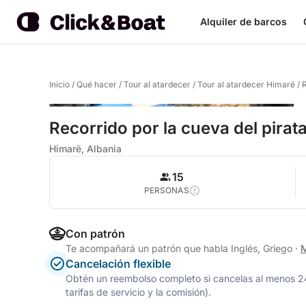
Alquiler de barcos
Inicio
/
Qué hacer
/
Tour al atardecer
/
Tour al atardecer Himarë
/
R
Recorrido por la cueva del pirat
Himarë, Albania
15
PERSONAS
Con patrón
Te acompañará un patrón que habla Inglés, Griego
·
M
Cancelación flexible
Obtén un reembolso completo si cancelas al menos 24 h
tarifas de servicio y la comisión).