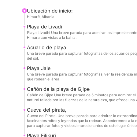
diseñado para que puedas nadar, hacer snorkel y r
Ubicación de inicio:
paradas memorables en la bahía de Cristal, la cue
Himarë, Albania
de Alevra. Se proporcionan máscaras de snorkel y
Playa de Livadi
disfrutar.
Playa Livadhi Una breve parada para admirar las impresionantes 
Himara con vistas a la bahía.
Uno de los momentos más exclusivos del tour es
Acuario de playa
Teodoro y la legendaria Cueva del Pirata en barc
Una breve parada para capturar fotografías de los acuarios pe
para experimentar su magnitud, color y atmósfera
del sol.
que transforma la costa en algo cinematográfico e
Playa Jale
Una breve parada para capturar fotografías, ver la residencia mi
Trae protector solar, sombrero y toalla, y deja qu
que rodean el área.
escapada de lujo al mar: sencilla, hermosa y dise
Cañón de la playa de Gjipe
Cañón de Gjipe Una breve parada de 5 minutos para admirar el
natural tallada por las fuerzas de la naturaleza, que ofrece una vi
Cueva del pirata,
Cueva del Pirata. Una breve parada para admirar la extraordinar
fascinantes mitos y leyendas que la rodean. Accederemos a la c
para capturar fotos y videos impresionantes de este lugar único 
Playa Filikuri