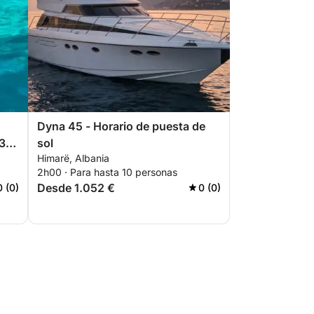
Dyna 45 - Horario de puesta de
3
sol
Himarë, Albania
s y
2h00 · Para hasta 10 personas
Desde 1.052 €
0 (0)
0 (0)