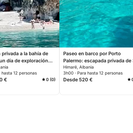
 privada a la bahía de
Paseo en barco por Porto
n día de exploración
Palermo: escapada privada de 
bania
Himarë, Albania
relajación
horas a través de joyas oculta
a hasta 12 personas
3h00 · Para hasta 12 personas
la historia costera
0 €
Desde 520 €
0 (0)