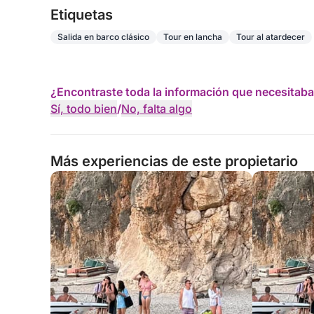
Etiquetas
Salida en barco clásico
Tour en lancha
Tour al atardecer
¿Encontraste toda la información que necesitaba
Sí, todo bien
/
No, falta algo
Más experiencias de este propietario