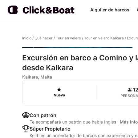
Alquiler de barcos
Inicio
/
Qué hacer
/
Tour en velero
/
Tour en velero Kalkara
/
Excurs
Excursión en barco a Comino y l
desde Kalkara
Kalkara, Malta
1
Nuevo
PERSON
Con patrón
Te acompañará un patrón que habla Inglés
·
Más inf
Súper Propietario
Keith es un arrendador de barcos con experiencia y e