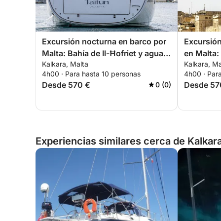
Excursión nocturna en barco por
Excursión
Malta: Bahía de Il-Ħofriet y aguas
en Malta:
Kalkara, Malta
Kalkara, Ma
cristalinas.
San Pablo
4h00 · Para hasta 10 personas
4h00 · Par
Desde 570 €
Desde 57
0 (0)
Experiencias similares cerca de Kalkara