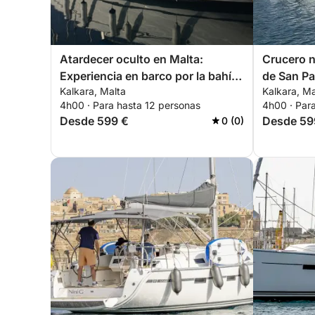
Atardecer oculto en Malta:
Crucero n
Experiencia en barco por la bahía
de San Pa
Kalkara, Malta
Kalkara, Ma
de Il-Ħofriet
nadar.
4h00 · Para hasta 12 personas
4h00 · Par
Desde 599 €
Desde 59
0 (0)