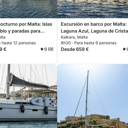
octurno por Malta: Islas
Excursión en barco por Malta:
blo y paradas para
Laguna Azul, Laguna de Crista
lta
Kalkara, Malta
Islas de San Pablo.
a hasta 12 personas
8h30 · Para hasta 9 personas
9 €
Desde 659 €
0 (0)