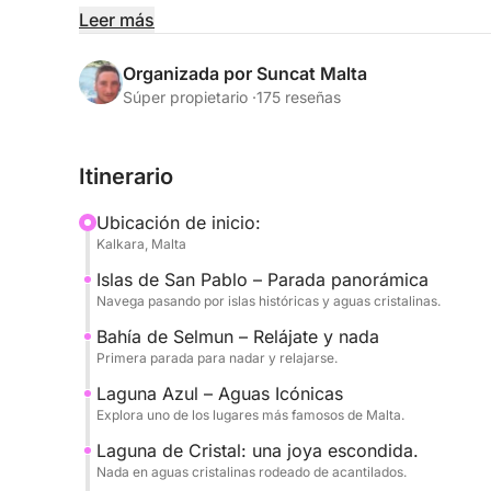
Durante esta excursión de 8,5 horas, navegarás po
Leer más
Pablo, la bahía de Selmun y las famosas Lagunas 
impresionantes colores turquesa y paisajes espec
Organizada por Suncat Malta
Súper propietario ·
175 reseñas
La experiencia está diseñada para ofrecer el equil
varias paradas para nadar en algunos de los lugar
Itinerario
del mar a tu propio ritmo, ya sea nadando, pract
bordo.
Ubicación de inicio:
Kalkara, Malta
La experiencia en velero añade un toque único y 
Islas de San Pablo – Parada panorámica
del ambiente mediterráneo en un entorno tranquil
Navega pasando por islas históricas y aguas cristalinas.
Salida a las 9:30 desde el puerto deportivo de Ka
Bahía de Selmun – Relájate y nada
Primera parada para nadar y relajarse.
Disponible en inglés.
Laguna Azul – Aguas Icónicas
Explora uno de los lugares más famosos de Malta.
Una opción perfecta para quienes buscan descubr
Laguna de Cristal: una joya escondida.
lugares costeros más destacados en un día inolvi
Nada en aguas cristalinas rodeado de acantilados.