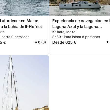
l atardecer en Malta:
Experiencia de navegación en 
 la bahía de Il-Ħofriet
Laguna Azul y la Laguna
lta
Kalkara, Malta
Cristalina – Día completo en M
a hasta 9 personas
8h30 · Para hasta 8 personas
5 €
Desde 625 €
0 (0)