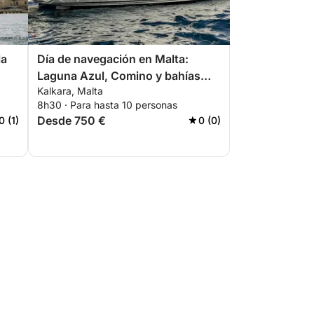
la
Día de navegación en Malta:
Laguna Azul, Comino y bahías
Kalkara, Malta
alta
escondidas.
8h30 · Para hasta 10 personas
Desde 750 €
0 (1)
0 (0)