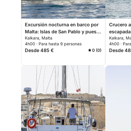
Excursión nocturna en barco por
Crucero a
Malta: Islas de San Pablo y puesta
escapada a
Kalkara, Malta
Kalkara, Ma
de sol.
4h00 · Para hasta 9 personas
4h00 · Par
Desde 485 €
Desde 48
0 (0)