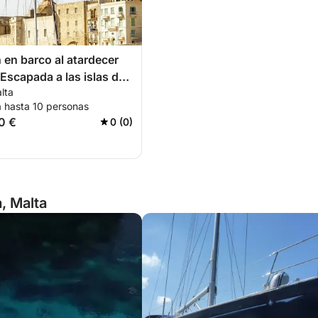
 en barco al atardecer
 Escapada a las islas de
lta
.
a hasta 10 personas
0 €
0 (0)
, Malta