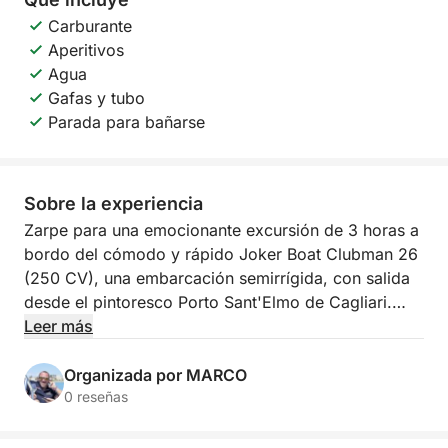
Carburante
Aperitivos
Agua
Gafas y tubo
Parada para bañarse
Sobre la experiencia
Zarpe para una emocionante excursión de 3 horas a
bordo del cómodo y rápido Joker Boat Clubman 26
(250 CV), una embarcación semirrígida, con salida
desde el pintoresco Porto Sant'Elmo de Cagliari.
Este tour está dedicado íntegramente a descubrir la
Leer más
majestuosa Sella del Diavolo (Silla del Diablo) y sus
tesoros ocultos.
Organizada por MARCO
0 reseñas
Navegará por la costa, admirando Cala Bernat y
Cala Mosca, con paradas para nadar y bucear en las