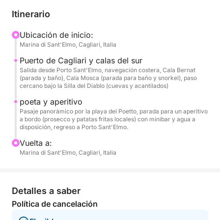
aguas cristalinas bajo los acantilados. El tour
Itinerario
concluye con un recorrido panorámico por la
extensa playa de Poetto antes de regresar.
Ubicación de inicio:
Marina di Sant'Elmo, Cagliari, Italia
A bordo, el ambiente es relajado y auténtico:
Puerto de Cagliari y calas del sur
disfrutará de un aperitivo con prosecco y patatas
Salida desde Porto Sant'Elmo, navegación costera, Cala Bernat
(parada y baño), Cala Mosca (parada para baño y snorkel), paso
fritas locales, además de agua fría y la comodidad
cercano bajo la Silla del Diablo (cuevas y acantilados)
de un minibar para un descanso reparador en el
poeta y aperitivo
mar.
Pasaje panorámico por la playa del Poetto, parada para un aperitivo
a bordo (prosecco y patatas fritas locales) con minibar y agua a
disposición, regreso a Porto Sant'Elmo.
Vuelta a:
Marina di Sant'Elmo, Cagliari, Italia
Detalles a saber
Política de cancelación