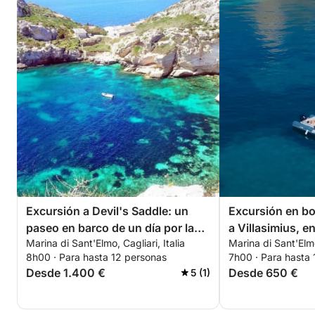
Excursión a Devil's Saddle: un
Excursión en bo
paseo en barco de un día por la
a Villasimius, e
Marina di Sant'Elmo, Cagliari, Italia
Marina di Sant'Elmo,
costa de Cagliari.
cristalino.
8h00 · Para hasta 12 personas
7h00 · Para hasta
Desde 1.400 €
Desde 650 €
5 (1)