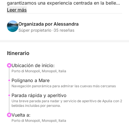
garantizamos una experiencia centrada en la belleza
natural y la deliciosa gastronomía.
Leer más
Navegaremos rápidamente por los imponentes
Organizada por Alessandra
acantilados de Polignano a Mare para contemplar de
Súper propietario ·
35 reseñas
cerca las cuevas marinas y los famosos panoramas.
Aprovecharemos al máximo el tiempo disponible
para disfrutar del paseo y de un breve, pero
Itinerario
refrescante, chapuzón en una bahía cercana.
Ubicación de inicio:
Porto di Monopoli, Monopoli, Italia
A bordo, la diversión está garantizada: podrás
escuchar tu música favorita gracias al equipo de
Polignano a Mare
música y tendrás acceso a una tabla de SUP y a
Navegación panorámica para admirar las cuevas más cercanas
inflables para divertirte en el agua.
Parada rápida y aperitivo
Una breve parada para nadar y servicio de aperitivo de Apulia con 2
bebidas incluidas por persona.
El plato fuerte del tour será un delicioso aperitivo
con sabores típicos de Apulia (focaccia, taralli,
Vuelta a:
aceitunas, etc.) y dos bebidas por persona (con y
Porto di Monopoli, Monopoli, Italia
sin alcohol), perfectas para brindar por el mar de