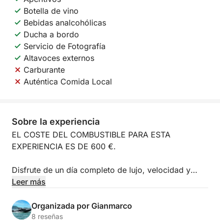
Botella de vino
Bebidas analcohólicas
Ducha a bordo
Servicio de Fotografía
Altavoces externos
Carburante
Auténtica Comida Local
Sobre la experiencia
EL COSTE DEL COMBUSTIBLE PARA ESTA
EXPERIENCIA ES DE 600 €.
Disfrute de un día completo de lujo, velocidad y
belleza en el Golfo de Nápoles a bordo del
Leer más
prestigioso yate Sessa Marine C38 / PASSION
MARINE C38 (600 CV). Con salida desde el
Organizada por Gianmarco
elegante puerto de Mergellina, esta excursión de un
8 reseñas