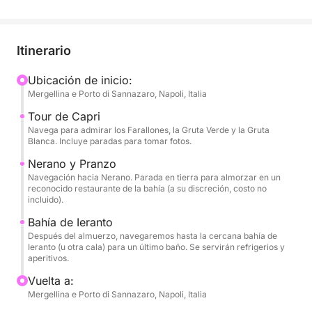
día completo (aproximadamente 8 horas) le
permitirá llegar con estilo a los lugares más
emblemáticos, desde Capri hasta la Costa
Itinerario
Amalfitana.
Ubicación de inicio:
Mergellina e Porto di Sannazaro, Napoli, Italia
La potencia del motor de 600 CV le garantizará un
viaje rápido y ultracómodo a la legendaria Capri.
Tour de Capri
Admirará los Farallones, explorará cuevas marinas y
Navega para admirar los Farallones, la Gruta Verde y la Gruta
Blanca. Incluye paradas para tomar fotos.
disfrutará de largas paradas para nadar en las aguas
turquesas de la isla. A continuación, la ruta continúa
Nerano y Pranzo
Navegación hacia Nerano. Parada en tierra para almorzar en un
hacia la Bahía de Nerano, puerta de entrada a la
reconocido restaurante de la bahía (a su discreción, costo no
Costa Amalfitana y reconocida por su excelencia
incluido).
culinaria.
Bahía de Ieranto
Después del almuerzo, navegaremos hasta la cercana bahía de
El día se enriquece con una atención impecable al
Ieranto (u otra cala) para un último baño. Se servirán refrigerios y
aperitivos.
detalle: a bordo, le recibirá un aperitivo de
bienvenida y podrá disfrutar de aperitivos y
Vuelta a:
Mergellina e Porto di Sannazaro, Napoli, Italia
aperitivos durante la travesía. Su experiencia