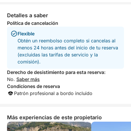
culinaria en tierra se enriquece con la opción de
almorzar en un restaurante tradicional recomendado
en Nerano (coste del almuerzo no incluido). La
Detalles a saber
relajación está garantizada con una ducha al aire
Política de cancelación
libre y una botella de Prosecco para brindar.
Flexible
Obtén un reembolso completo si cancelas al
menos 24 horas antes del inicio de tu reserva
(excluidas las tarifas de servicio y la
comisión).
Derecho de desistimiento para esta reserva:
No.
Saber más
Condiciones de reserva
Patrón profesional a bordo incluido
Más experiencias de este propietario