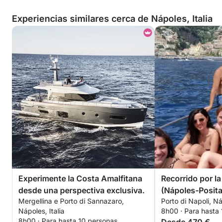
Experiencias similares cerca de Nápoles, Italia
Experimente la Costa Amalfitana
Recorrido por la
desde una perspectiva exclusiva.
(Nápoles-Posit
Mergellina e Porto di Sannazaro,
Porto di Napoli, Ná
Nápoles)
Nápoles, Italia
8h00 · Para hasta
8h00 · Para hasta 10 personas