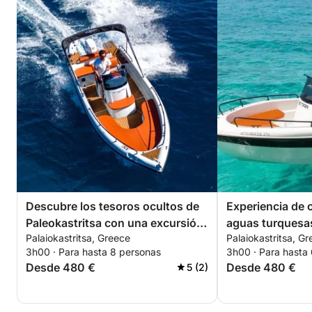
Descubre los tesoros ocultos de
Experiencia de 
Paleokastritsa con una excursión
aguas turquesa
Palaiokastritsa, Greece
Palaiokastritsa, G
privada en barco.
Paleokastritsa
3h00 · Para hasta 8 personas
3h00 · Para hasta
Desde 480 €
Desde 480 €
5 (2)