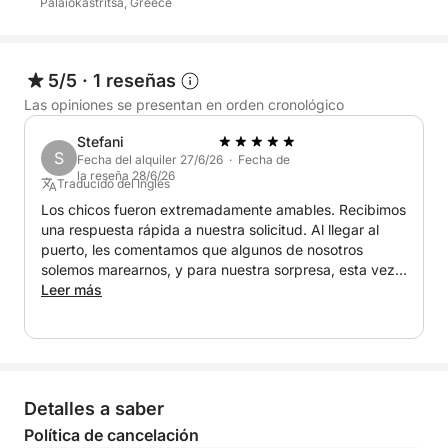
Palaiokastritsa, Greece
5/5
·
1 reseñas
Las opiniones se presentan en orden cronológico
Stefani
S
Fecha del alquiler 27/6/26 · Fecha de
la reseña 28/6/26
Traducido del Inglés
Los chicos fueron extremadamente amables. Recibimos
una respuesta rápida a nuestra solicitud. Al llegar al
puerto, les comentamos que algunos de nosotros
solemos marearnos, y para nuestra sorpresa, esta vez
no tuvimos ninguna queja, lo que demuestra lo buenos
Leer más
que son ellos y el barco. La experiencia fue maravillosa;
incluso vimos algunas playas que no estaban incluidas
en la lista de la excursión. ¡Una experiencia y un
servicio fantásticos!
Detalles a saber
Política de cancelación