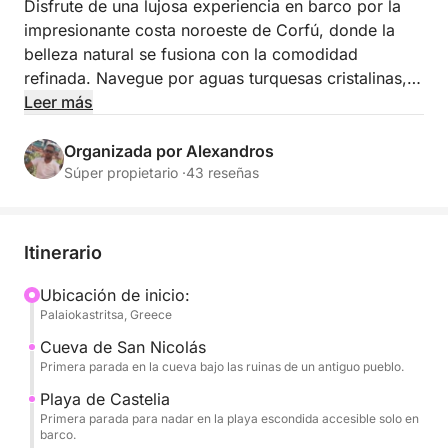
Disfrute de una lujosa experiencia en barco por la
impresionante costa noroeste de Corfú, donde la
belleza natural se fusiona con la comodidad
refinada. Navegue por aguas turquesas cristalinas,
pasando por espectaculares acantilados, playas
Leer más
doradas y calas recónditas accesibles solo por mar.
Relájese a bordo con estilo, disfrutando de la suave
Organizada por Alexandros
brisa marina, las vistas panorámicas y una sensación
Súper propietario ·
43 reseñas
de absoluta privacidad y tranquilidad. Este exclusivo
viaje ofrece una forma sofisticada de explorar la
costa más prístina de Corfú: perfecto para quienes
Itinerario
buscan elegancia, relajación y momentos
inolvidables en el mar Jónico.
Ubicación de inicio:
Palaiokastritsa, Greece
Cueva de San Nicolás
Primera parada en la cueva bajo las ruinas de un antiguo pueblo.
Playa de Castelia
Primera parada para nadar en la playa escondida accesible solo en
barco.