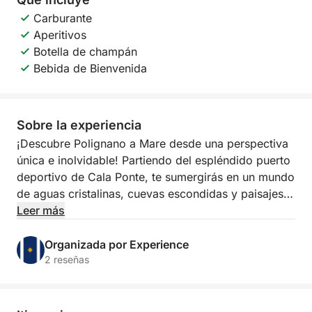
Carburante
Aperitivos
Botella de champán
Bebida de Bienvenida
Sobre la experiencia
¡Descubre Polignano a Mare desde una perspectiva
única e inolvidable! Partiendo del espléndido puerto
deportivo de Cala Ponte, te sumergirás en un mundo
de aguas cristalinas, cuevas escondidas y paisajes
impresionantes. Esta excursión es perfecta para
Leer más
quienes buscan combinar aventura y relax en una
experiencia exclusiva.
Organizada por Experience
2 reseñas
El día comienza con una travesía a lo largo de la
costa de Polignano, donde acantilados imponentes y
famosas cuevas naturales crean un panorama