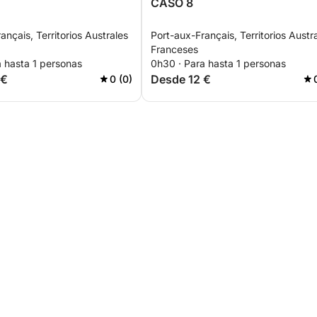
CASO 8
ançais, Territorios Australes
Port-aux-Français, Territorios Austr
Franceses
a hasta 1 personas
0h30 · Para hasta 1 personas
 €
Desde 12 €
0 (0)