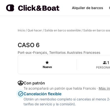
Alquiler de barcos
Inicio
/
Qué hacer
/
Salida en barco sostenible
/
Salida en barco so
CASO 6
Port-aux-Français, Territorios Australes Franceses
1
Nuevo
PERSON
Con patrón
Te acompañará un patrón que habla Francés
·
Más in
Cancelación flexible
Obtén un reembolso completo si cancelas al menos 24 h
tarifas de servicio y la comisión).