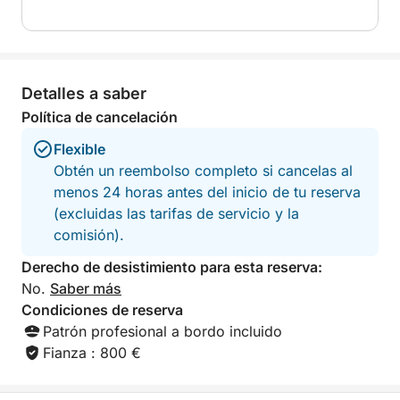
velocímetro ni indicador de combustible, y el sistema
precio del alquiler.
de sonido solo funcionaba en mono porque uno de los
dos altavoces estaba roto. Era demasiado cara para su
estado y no coincidía con la descripción de la
aplicación. La entrega fue deficiente y no se
Detalles a saber
proporcionaron explicaciones. ¡No recomiendo esta
empresa de alquiler!
Política de cancelación
Flexible
Obtén un reembolso completo si cancelas al
menos 24 horas antes del inicio de tu reserva
(excluidas las tarifas de servicio y la
comisión).
Derecho de desistimiento para esta reserva:
No.
Saber más
Condiciones de reserva
Patrón profesional a bordo incluido
Fianza : 800 €