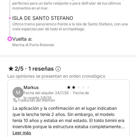
pueden acceder. Navegar entre estas islas significa
perfectas para un baño relajante o para disfrutar de tus últimos
sentirse en armonía con la naturaleza, escuchando
momentos en el mar.
solo el sonido de las olas y descubriendo imágenes
ISLA DE SANTO STEFANO
que quedarán grabadas en tu memoria. Es una
Último tramo panorámico frente a la isla de Santo Stefano, con una
vista espectacular de todo el archipiélago.
experiencia perfecta para parejas, familias o grupos
de amigos que desean disfrutar de un día exclusivo
Vuelta a:
entre algunas de las aguas más hermosas de
Marina di Porto Rotondo
Europa.
Alquilar nuestra lancha auxiliar convierte un simple
2/5
·
1 reseñas
día de playa en una auténtica aventura entre las
Las opiniones se presentan en orden cronológico
maravillas del archipiélago. Cada ruta se convierte
Markus
en un descubrimiento, cada cala en una historia que
M
Fecha del alquiler 24/7/26 · Fecha de
contar. Y cuando el sol comience a ponerse en el
la reseña 2/8/26
Traducido del Alemán
horizonte, regresarás a la costa con la sensación de
La aplicación y la confirmación en el lugar indicaban
haber vivido algo único: la Cerdeña más auténtica,
que la lancha tenía 2 años. Sin embargo, el modelo
vista desde el mar. 🌊☀️🚤
tenía 10 años y estaba en mal estado. El toldo bimini era
inservible porque la estructura estaba completamente
El patrón y el combustible no están incluidos en el
oxidada y la cubierta estaba agrietada. No tenía
Leer más