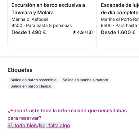
Excursión en barco exclusiva a
Escapada de luj
Tavolara y Molara
de día completo 
Marina di Asfodeli
Marina di Porto R
maravillas del a
8h00 · Para hasta 8 personas
8h00 · Para hasta
Maddalena
Desde 1.490 €
Desde 1.600 €
4.9 (13)
Etiquetas
Salida en barco sostenible
Salida en lancha o motora
Salida en barco clásico
¿Encontraste toda la información que necesitabas
para reservar?
Sí, todo bien
/
No, falta algo