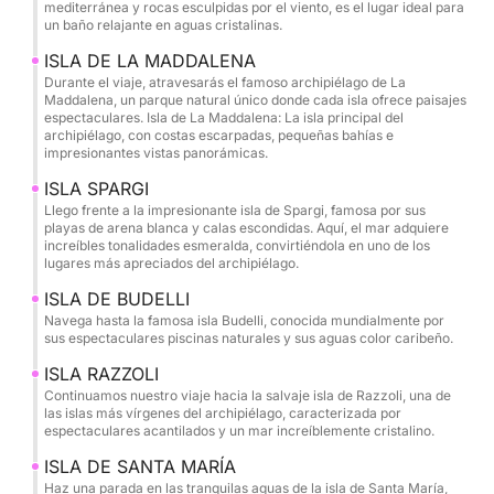
mediterránea y rocas esculpidas por el viento, es el lugar ideal para
Cada parada ofrece vistas diferentes: rocas
un baño relajante en aguas cristalinas.
esculpidas por el viento, pequeñas calas escondidas
ISLA DE LA MADDALENA
y aguas cristalinas donde el fondo marino es
Durante el viaje, atravesarás el famoso archipiélago de La
perfectamente visible. Por la tarde, puedes dirigirte
Maddalena, un parque natural único donde cada isla ofrece paisajes
espectaculares. Isla de La Maddalena: La isla principal del
a las tranquilas aguas cerca de Santa María,
archipiélago, con costas escarpadas, pequeñas bahías e
perfectas para un último baño antes de regresar.
impresionantes vistas panorámicas.
ISLA SPARGI
Lo que hace que esta experiencia sea realmente
Llego frente a la impresionante isla de Spargi, famosa por sus
playas de arena blanca y calas escondidas. Aquí, el mar adquiere
especial es la libertad absoluta que solo una lancha
increíbles tonalidades esmeralda, convirtiéndola en uno de los
auxiliar puede ofrecer. No estás atado a un itinerario
lugares más apreciados del archipiélago.
rígido: puedes decidir dónde parar, cuánto tiempo
ISLA DE BUDELLI
quedarte y qué rincón del paraíso explorar. A
Navega hasta la famosa isla Budelli, conocida mundialmente por
diferencia de las excursiones tradicionales y
sus espectaculares piscinas naturales y sus aguas color caribeño.
concurridas, aquí experimentarás el mar de forma
ISLA RAZZOLI
auténtica, con espacio, silencio y privacidad.
Continuamos nuestro viaje hacia la salvaje isla de Razzoli, una de
las islas más vírgenes del archipiélago, caracterizada por
Nuestra lancha auxiliar está diseñada para la
espectaculares acantilados y un mar increíblemente cristalino.
comodidad y la seguridad, permitiéndote llegar a
ISLA DE SANTA MARÍA
calas a las que muchos barcos más grandes no
Haz una parada en las tranquilas aguas de la isla de Santa María,