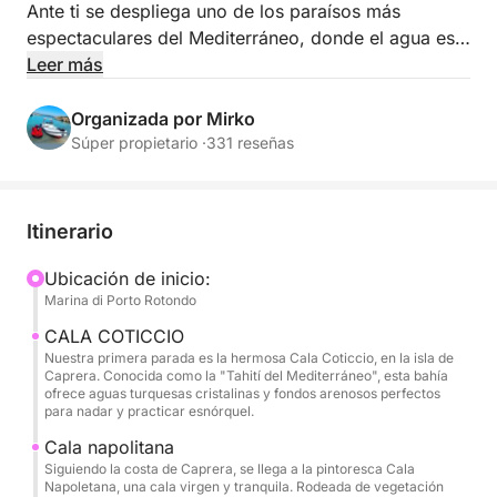
Ante ti se despliega uno de los paraísos más
espectaculares del Mediterráneo, donde el agua es
tan transparente que parece irreal. Subir a bordo de
Leer más
nuestra lancha no es solo alquilar una embarcación:
es el comienzo de una aventura que te llevará a
Organizada por Mirko
descubrir rincones secretos y paisajes inolvidables.
Súper propietario ·
331 reseñas
El día comienza con la salida hacia el impresionante
archipiélago de La Maddalena, uno de los lugares
Itinerario
más emblemáticos del Mediterráneo. Navegando
por aguas cristalinas y pequeñas islas de granito,
Ubicación de inicio:
Marina di Porto Rotondo
llegarás primero a las playas de arena blanca de
Isola di Spargi, donde podrás zambullirte en el mar
CALA COTICCIO
color esmeralda y relajarte en una bahía protegida.
Nuestra primera parada es la hermosa Cala Coticcio, en la isla de
Caprera. Conocida como la "Tahití del Mediterráneo", esta bahía
Siguiendo la costa, la lancha te llevará junto a las
ofrece aguas turquesas cristalinas y fondos arenosos perfectos
increíbles piscinas naturales de Budelli, famosas por
para nadar y practicar esnórquel.
sus tonalidades caribeñas. Durante la travesía,
Cala napolitana
tendrás tiempo para parar a practicar snorkel, nadar
Siguiendo la costa de Caprera, se llega a la pintoresca Cala
Napoletana, una cala virgen y tranquila. Rodeada de vegetación
o simplemente dejarte llevar por la brisa marina.