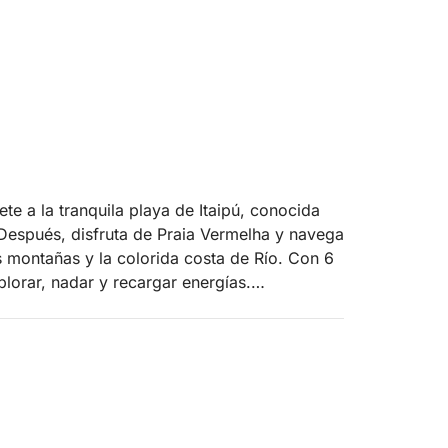
ete a la tranquila playa de Itaipú, conocida
 Después, disfruta de Praia Vermelha y navega
as montañas y la colorida costa de Río. Con 6
lorar, nadar y recargar energías.
 un amigo local te estuviera mostrando los
personalizados. Vamos más allá de las típicas
eza costera brasileña. Ven por las vistas,