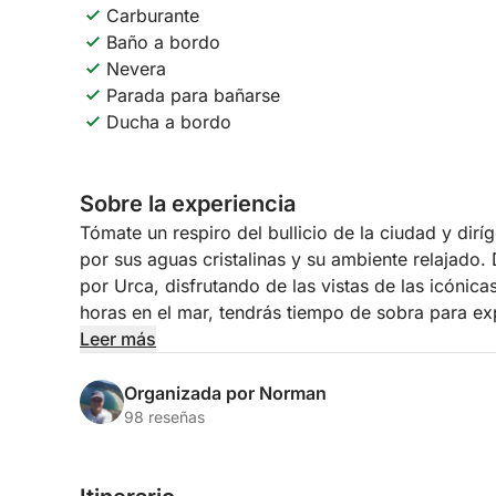
Carburante
Baño a bordo
Nevera
Parada para bañarse
Ducha a bordo
Sobre la experiencia
Tómate un respiro del bullicio de la ciudad y diríg
por sus aguas cristalinas y su ambiente relajado.
por Urca, disfrutando de las vistas de las icónic
horas en el mar, tendrás tiempo de sobra para exp
Leer más
Nuestros paseos en barco te harán sentir como si
alrededores: relajados, acogedores y totalmente 
Organizada por Norman
paradas turísticas para ofrecerte la auténtica bell
98 reseñas
quédate por el ambiente.