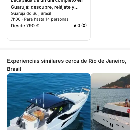
Escapada de un día completo en
Guarujá: descubre, relájate y
Guarujá do Sul, Brasil
disfruta del mar
7h00 · Para hasta 14 personas
Desde 790 €
0 (0)
Experiencias similares cerca de Río de Janeiro,
Brasil