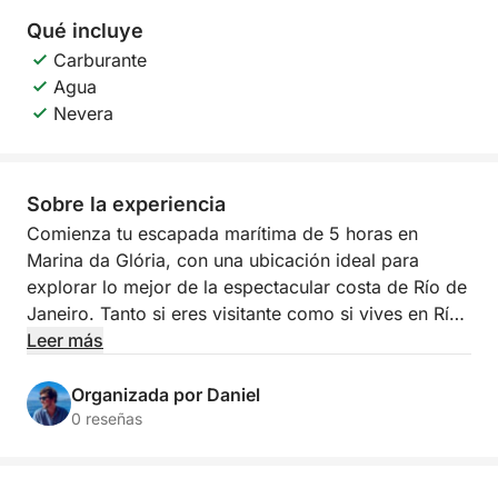
Qué incluye
Carburante
Agua
Nevera
Sobre la experiencia
Comienza tu escapada marítima de 5 horas en
Marina da Glória, con una ubicación ideal para
explorar lo mejor de la espectacular costa de Río de
Janeiro. Tanto si eres visitante como si vives en Río
de Janeiro y buscas una nueva perspectiva de la
Leer más
ciudad, este tour te ofrece vistas inolvidables y el
encanto costero.
Organizada por Daniel
0 reseñas
Navega junto a lugares emblemáticos como el Pan
de Azúcar y el horizonte del centro de Río, y luego