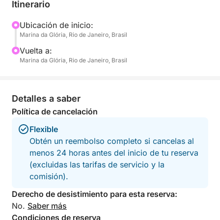
dirígete a aguas más tranquilas donde podrás
Itinerario
fondear, nadar y disfrutar de la vibrante naturaleza.
Con agua fresca y hielo incluidos a bordo, puedes
Ubicación de inicio:
Marina da Glória, Rio de Janeiro, Brasil
traer tus bebidas o aperitivos favoritos para
completar tu experiencia.
Vuelta a:
Marina da Glória, Rio de Janeiro, Brasil
Este tour está diseñado para quienes desean
disfrutar del sol, respirar la brisa marina y escapar
del ajetreo de la ciudad, aunque solo sea por unas
Detalles a saber
horas. Hay espacio para relajarse, darse un
Política de cancelación
chapuzón en aguas cálidas y capturar recuerdos
Flexible
inolvidables de Río desde una perspectiva única.
Obtén un reembolso completo si cancelas al
menos 24 horas antes del inicio de tu reserva
(excluidas las tarifas de servicio y la
comisión).
Derecho de desistimiento para esta reserva:
No.
Saber más
Condiciones de reserva