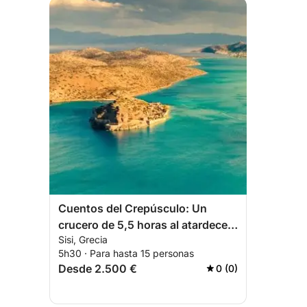
Cuentos del Crepúsculo: Un
crucero de 5,5 horas al atardecer
Sisi, Grecia
a Plaka y Elounda
5h30 · Para hasta 15 personas
Desde 2.500 €
0 (0)