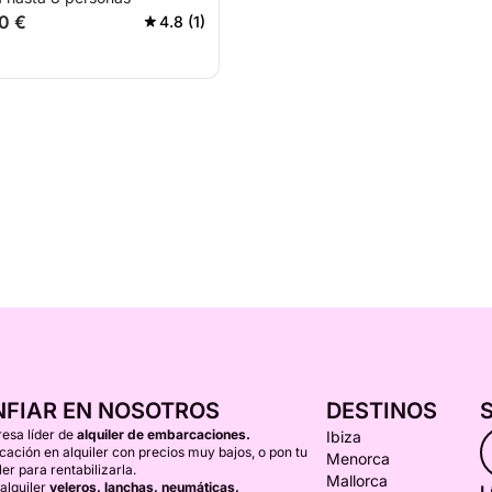
0 €
4.8 (1)
NFIAR EN NOSOTROS
DESTINOS
esa líder de
alquiler de embarcaciones.
Ibiza
ción en alquiler con precios muy bajos, o pon tu
Menorca
er para rentabilizarla.
Mallorca
alquiler
veleros, lanchas, neumáticas,