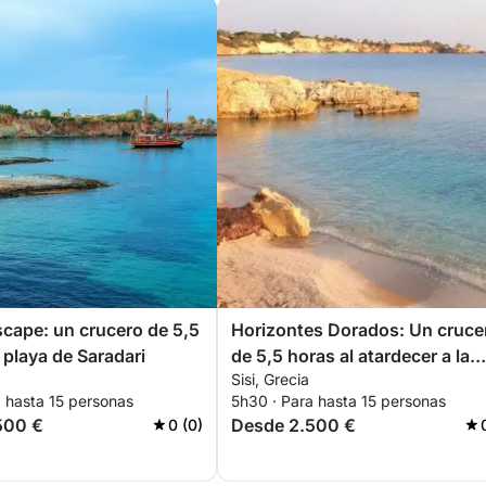
scape: un crucero de 5,5
Horizontes Dorados: Un cruce
 playa de Saradari
de 5,5 horas al atardecer a la
Sisi, Grecia
playa de Saradari
a hasta 15 personas
5h30 · Para hasta 15 personas
500 €
Desde 2.500 €
0 (0)