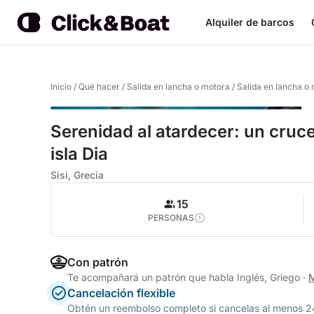
Alquiler de barcos
Inicio
/
Qué hacer
/
Salida en lancha o motora
/
Salida en lancha o 
Serenidad al atardecer: un cruce
isla Dia
Sisi, Grecia
15
PERSONAS
Con patrón
Te acompañará un patrón que habla Inglés, Griego
·
M
Cancelación flexible
Obtén un reembolso completo si cancelas al menos 24 h