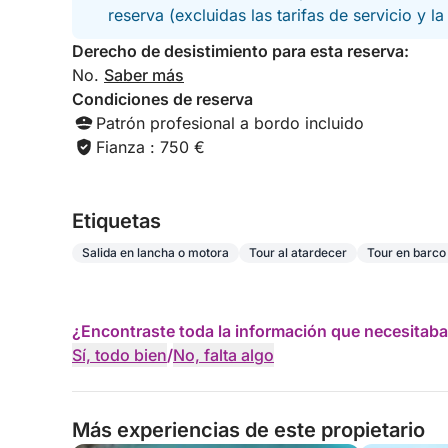
mismísimo Zeus), sino que también es un lugar p
reserva (excluidas las tarifas de servicio y l
visita, podrán avistar la tímida cabra kri-kri, el 
Derecho de desistimiento para esta reserva:
como la Albinaria retusa y la Carlina diae. A difer
No.
Saber más
este viaje les da tiempo para explorar un lugar sa
Condiciones de reserva
y luego relajarse mientras el cielo se desvanece e
Patrón profesional a bordo incluido
Fianza : 750 €
El tamaño reducido del grupo garantiza una exper
personalizadas, información local y amplio espaci
seas un amante de la naturaleza, un romántico d
Etiquetas
diferente, este crucero al atardecer te ofrece un
inolvidable.
Salida en lancha o motora
Tour al atardecer
Tour en barco
Reserva ya tu escapada al atardecer: ¡relájate, e
Dia bañada por su luz dorada!
¿Encontraste toda la información que necesitaba
Sí, todo bien
/
No, falta algo
Más experiencias de este propietario