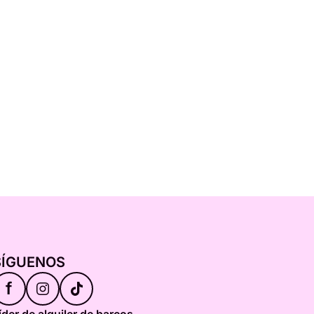
SÍGUENOS
f