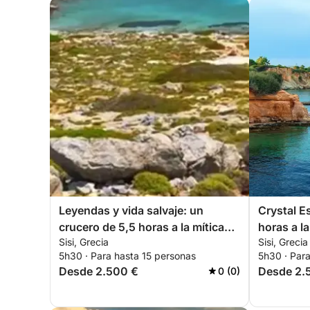
Leyendas y vida salvaje: un
Crystal E
crucero de 5,5 horas a la mítica
horas a la
Sisi, Grecia
Sisi, Grecia
isla de Dia
5h30 · Para hasta 15 personas
5h30 · Par
Desde 2.500 €
Desde 2.
0 (0)