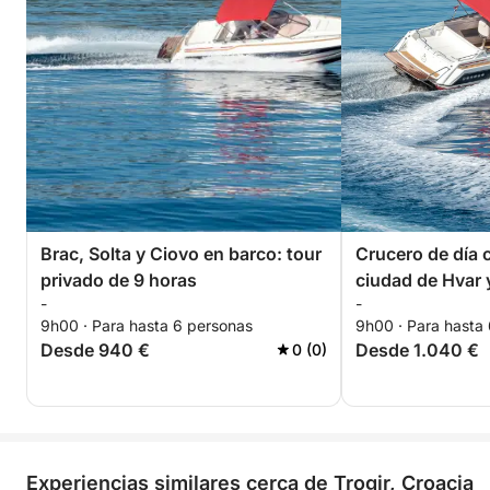
Brac, Solta y Ciovo en barco: tour
Crucero de día 
privado de 9 horas
ciudad de Hvar y
-
-
(11 h)
9h00 · Para hasta 6 personas
9h00 · Para hasta
Desde 940 €
Desde 1.040 €
0 (0)
Experiencias similares cerca de Trogir, Croacia