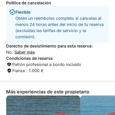
descubrir algunos de los rincones costeros más
Política de cancelación
bellos del Adriático, todo ello a un ritmo relajado y
Flexible
con la comodidad de un barco privado.
Obtén un reembolso completo si cancelas al
menos 24 horas antes del inicio de tu reserva
(excluidas las tarifas de servicio y la
comisión).
Derecho de desistimiento para esta reserva:
No.
Saber más
Condiciones de reserva
Patrón profesional a bordo incluido
Fianza : 1.000 €
Más experiencias de este propietario