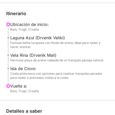
blanca. Es el lugar perfecto para nadar, bucear o
simplemente flotar en las cálidas aguas del
Itinerario
Adriático. Tras disfrutar de la laguna, nos dirigimos
a la playa de Vela Rina en Drvenik Mali, una singular
Ubicación de inicio:
Banj, Trogir, Croatia
playa de arena rodeada de naturaleza apacible: un
lugar ideal para relajarse, tomar el sol o darse un
Laguna Azul (Drvenik Veliki)
largo baño.
Famosa bahía turquesa con fondo de arena, ideal para nadar y
hacer snorkel.
Por la tarde, el viaje continúa hacia la isla de Čiovo,
Vela Rina (Drvenik Mali)
Hermosa playa de arena rodeada de un tranquilo paisaje natural.
cuya costa ofrece una mezcla de bahías tranquilas y
encantadores pueblos costeros. Según sus
Isla de Ciovo
preferencias, el capitán puede llevarle a animadas
Costa pintoresca con opciones para realizar tranquilas paradas
para nadar o animadas visitas a la costa.
zonas costeras, calas recónditas para un último
baño o a un restaurante junto al mar para un
Vuelta a:
Banj, Trogir, Croatia
almuerzo tardío.
Esta excursión es perfecta para los viajeros que
buscan un día tranquilo para nadar, tomar el sol y
Detalles a saber