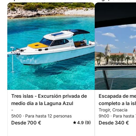
Tres islas - Excursión privada de
Escapada de med
medio día a la Laguna Azul
completo a la is
-
Trogir, Croacia
o sin patrón
5h00 · Para hasta 12 personas
9h00 · Para hasta
Desde 700 €
Desde 340 €
4.9 (9)