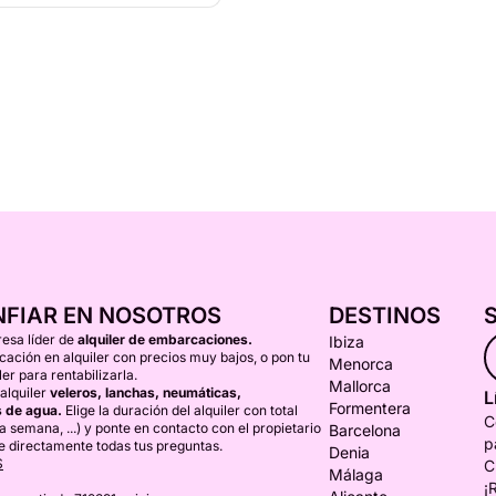
NFIAR EN NOSOTROS
DESTINOS
esa líder de
alquiler de embarcaciones.
Ibiza
ción en alquiler con precios muy bajos, o pon tu
Menorca
er para rentabilizarla.
Mallorca
alquiler
veleros, lanchas, neumáticas,
L
Formentera
 de agua.
Elige la duración del alquiler con total
C
una semana, ...) y ponte en contacto con el propietario
Barcelona
p
e directamente todas tus preguntas.
Denia
S
C
Málaga
¡