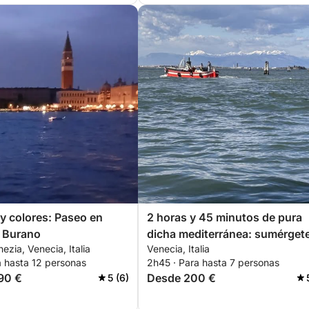
 y colores: Paseo en
2 horas y 45 minutos de pura
r Burano
dicha mediterránea: sumérget
ezia, Venecia, Italia
Venecia, Italia
el azul y descubre Venecia de
a hasta 12 personas
2h45 · Para hasta 7 personas
las olas.
90 €
Desde 200 €
5 (6)