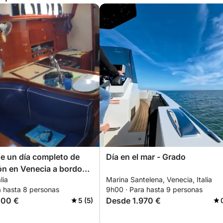
de un día completo de
Día en el mar - Grado
n en Venecia a bordo
lia
Marina Santelena, Venecia, Italia
ero.
a hasta 8 personas
9h00 · Para hasta 9 personas
000 €
Desde 1.970 €
5 (5)