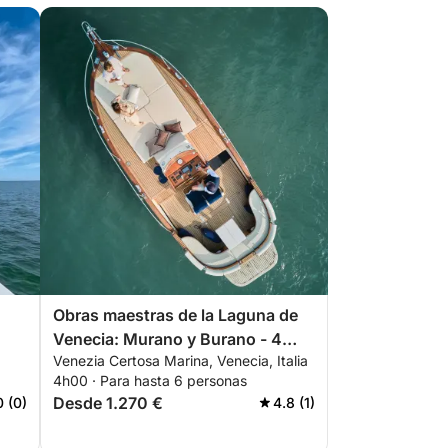
Obras maestras de la Laguna de
Venecia: Murano y Burano - 4
Venezia Certosa Marina, Venecia, Italia
horas (patrón y guía privado a
4h00 · Para hasta 6 personas
bordo)
Desde 1.270 €
0 (0)
4.8 (1)