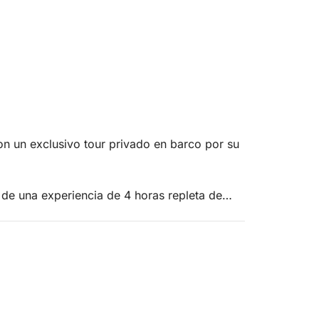
n un exclusivo tour privado en barco por su
 de una experiencia de 4 horas repleta de
do por algunas de las zonas más evocadoras
Poveglia y Viglione hasta lugares más
ada parada ofrece vistas inolvidables.
frutar del ambiente único de Venecia, entre
. La experiencia está diseñada para ofrecer
as o grupos pequeños.