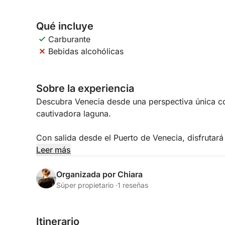
Qué incluye
Carburante
Bebidas alcohólicas
Sobre la experiencia
Descubra Venecia desde una perspectiva única co
cautivadora laguna.
Con salida desde el Puerto de Venecia, disfrutará
historia, cultura y vistas emblemáticas, navegan
Leer más
de la laguna. Desde islas menos conocidas como 
famosos como Murano y la Plaza de San Marcos, c
Organizada por Chiara
Súper propietario ·
1 reseñas
Durante el crucero, podrá relajarse a bordo y dis
canales, arquitectura histórica y aguas tranquilas
Itinerario
comodidad y libertad, ideal para parejas, famili