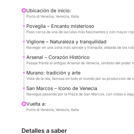
Ubicación de inicio:
Se puede adquirir a bordo un pack de bebidas (de
Porto di Venezia, Venezia, Italia
prosecco, zumos y aperitivos, perfecto para disf
Poveglia – Encanto misterioso
crucero.
Paso cerca de una de las islas más fascinantes y con mayor riqu
El tour sale a las 10:00 o a las 14:00 y se realiza 
Viglione – Naturaleza y tranquilidad
Navegar en una zona más salvaje y tranquila, alejada de las ruta
están incluidos para que disfrute de una experien
Arsenal – Corazón Histórico
Una forma elegante y auténtica de descubrir Venec
Pasaje frente al antiguo Arsenal de Venecia, símbolo del poder 
desde el agua.
Murano: tradición y arte
Vista de la isla, famosa en todo el mundo por su producción de v
San Marcos – Icono de Venecia
Navegue pasando por la Plaza de San Marcos, con vistas a alg
Vuelta a:
Porto di Venezia, Venezia, Italia
Detalles a saber