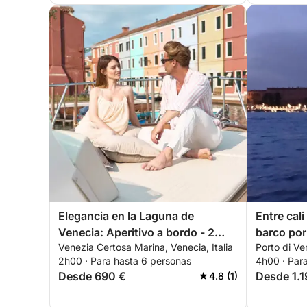
Elegancia en la Laguna de
Entre cali
Venecia: Aperitivo a bordo - 2
barco po
Venezia Certosa Marina, Venecia, Italia
Porto di Ven
horas (patrón y guía privado a
2h00 · Para hasta 6 personas
4h00 · Par
bordo)
Desde 690 €
Desde 1.1
4.8 (1)