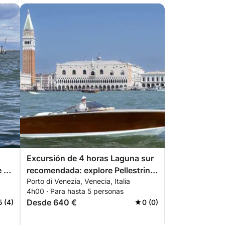
Excursión de 4 horas Laguna sur
e en
recomendada: explore Pellestrina
Porto di Venezia, Venecia, Italia
sde
y Chioggia en barco.
4h00 · Para hasta 5 personas
Desde 640 €
5 (4)
0 (0)