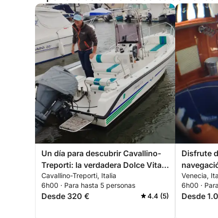
Un día para descubrir Cavallino-
Disfrute 
Treporti: la verdadera Dolce Vita
navegació
Cavallino-Treporti, Italia
Venecia, Ita
en un barco a motor
de un vel
6h00 · Para hasta 5 personas
6h00 · Par
Desde 320 €
Desde 1.
4.4 (5)