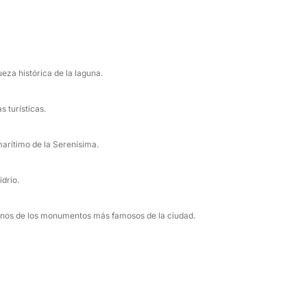
sde 160 €), que incluye una botella de
rutar de un momento agradable durante el
eza histórica de la laguna.
en italiano e inglés. El combustible y el patrón
s turísticas.
cia sin preocupaciones.
ia lejos de las multitudes, directamente
marítimo de la Serenísima.
idrio.
unos de los monumentos más famosos de la ciudad.