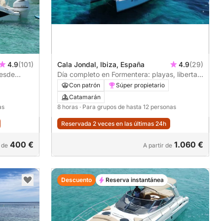
4.9
(101)
Cala Jondal, Ibiza, España
4.9
(29)
desde
Día completo en Formentera: playas, libertad
y aguas cristalinas
Con patrón
Súper propietario
Catamarán
as
8 horas
· Para grupos de hasta 12 personas
Reservada 2 veces en las últimas 24h
400 €
1.060 €
 de
A partir de
Descuento
Reserva instantánea