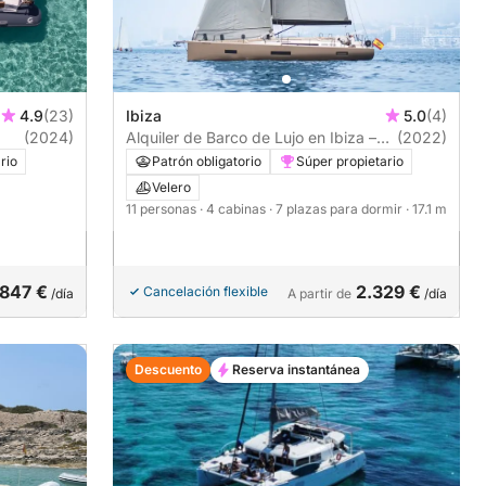
4.9
(23)
Ibiza
5.0
(4)
(2024)
Alquiler de Barco de Lujo en Ibiza –
(2022)
con Capitán
rio
Patrón obligatorio
Súper propietario
Velero
11 personas
· 4 cabinas
· 7 plazas para dormir
· 17.1 m
847 €
2.329 €
Cancelación flexible
/día
A partir de
/día
Descuento
Reserva instantánea