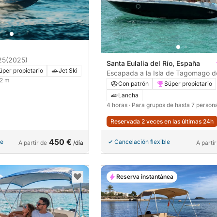
25
(2025)
Santa Eulalia del Río, España
úper propietario
Jet Ski
Escapada a la Isla de Tagomago 
 2 m
Santa Eulalia des Riu y sus calas en
Con patrón
Súper propietario
embarcación a motor.
Lancha
4 horas
· Para grupos de hasta 7 person
Reservada 2 veces en las últimas 24h
450 €
le
Cancelación flexible
A partir de
/día
A partir
Reserva instantánea