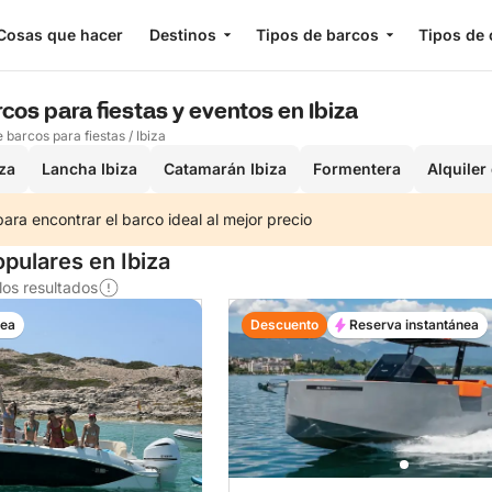
Cosas que hacer
Destinos
Tipos de barcos
Tipos de 
rcos para fiestas y eventos en Ibiza
e barcos para fiestas
/
Ibiza
iza
Lancha Ibiza
Catamarán Ibiza
Formentera
Alquiler
ra encontrar el barco ideal al mejor precio
pulares en Ibiza
os resultados
nea
Descuento
Reserva instantánea