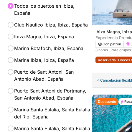
Todos los puertos en Ibiza,
España
Club Náutico Ibiza, Ibiza, España
Ibiza Magna, Ibiz
Ibiza Magna, Ibiza, España
Experiencia Premiu
Velero privado de 
Con patrón
Marina Botafoch, Ibiza, España
8 horas
· Para grupos
Marina Ibiza, Ibiza, España
Reservada 3 veces e
Puerto de Sant Antoni, San
Antonio Abad, España
Cancelación flexib
Puerto Sant Antoni de Portmany,
San Antonio Abad, España
Descuento
Rese
Marina Santa Eulalia, Santa Eulalia
del Río, España
Marina Santa Eulalia, Santa Eulalia