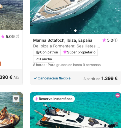
5.0
(52)
Marina Botafoch, Ibiza, España
5.0
(1)
De Ibiza a Formentera: Ses Illetes,
Espalmador y Cala Saona
Con patrón
Súper propietario
Lancha
8 horas
· Para grupos de hasta 9 personas
390 €
/día
1.399 €
Cancelación flexible
A partir de
Reserva instantánea