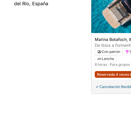
del Río, España
Marina Botafoch, 
De Ibiza a Formente
Espalmador y Cala
Con patrón
Lancha
8 horas
· Para grupos
Reservada 4 veces e
Cancelación flexib