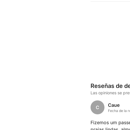
Reseñas de de
Las opiniones se pr
Caue
C
Fecha de la r
Fizemos um passe
praias lindas, al