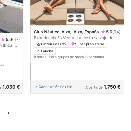
Club Náutico Ibiza, Ibiza, España
5.0
(94)
Experiencia Es Vedrà: La costa salvaje de
5.0
(47)
Ibiza, calas secretas y la magia del
Patrón incluido
Súper propietario
n Ibiza:
atardecer.
Lancha
8 horas
· Para grupos de hasta 11 personas
nas
1.050 €
1.750 €
Cancelación flexible
e
A partir de