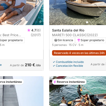
4.7
(6)
Santa Eulalia del Río
: Best Price
(2017)
MARETI 500 CLASSIC
(2022)
Súper propietario
Sin licencia
Súper propietario
.5 m
5 personas
· 15 CV
· 5 m
Reservado 4 veces en las últimas 24h
Combustible incluido
210 €
A partir de
le
A partir de
/día
Cancelación flexible
rva instantánea
Reserva instantánea