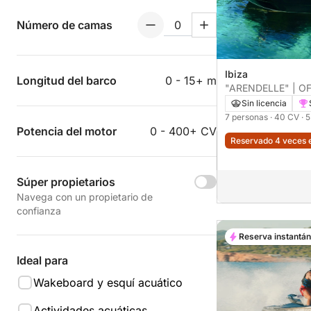
Número de camas
Ibiza
Longitud del barco
0 - 15+ m
"ARENDELLE" | OFERTA 4H!! | 7 PAX
| 40 CV | PADDLE
Sin licencia
7 personas
· 40 CV
· 
Potencia del motor
0 - 400+ CV
Reservado 4 veces e
Súper propietarios
Navega con un propietario de
confianza
Reserva instantá
Ideal para
Wakeboard y esquí acuático
Actividades acuáticas