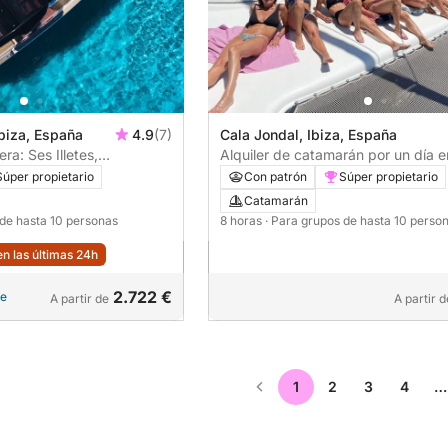
Ibiza, España
4.9
(7)
Cala Jondal, Ibiza, España
ra: Ses Illetes,
Alquiler de catamarán por un día e
 Saona
Nada, Navega y Relájate
Súper propietario
Con patrón
Súper propietario
Catamarán
 de hasta 10 personas
8 horas
· Para grupos de hasta 10 perso
n las últimas 24h
2.722 €
le
A partir de
A partir d
1
2
3
4
…