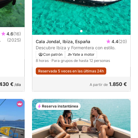
4.6
(16)
(2025)
Cala Jondal, Ibiza, España
4.4
(20)
Descubre Ibiza y Formentera con estilo.
Con patrón
Yate a motor
8 horas
· Para grupos de hasta 12 personas
Reservada 5 veces en las últimas 24h
430 €
1.850 €
/día
A partir de
Reserva instantánea