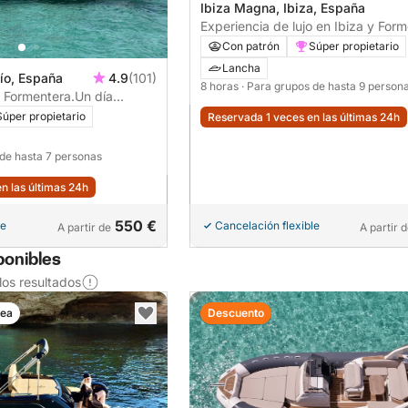
Ibiza Magna, Ibiza, España
Experiencia de lujo en Ibiza y Form
experiencia al atardecer | Charter Premium
Con patrón
Súper propietario
para 9 personas con Capitán
Lancha
Río, España
4.9
(101)
8 horas
· Para grupos de hasta 9 person
e Formentera.Un día
 lancha a motor.
Súper propietario
Reservada 1 veces en las últimas 24h
 de hasta 7 personas
n las últimas 24h
550 €
le
Cancelación flexible
A partir de
A partir 
ponibles
os resultados
nea
Descuento