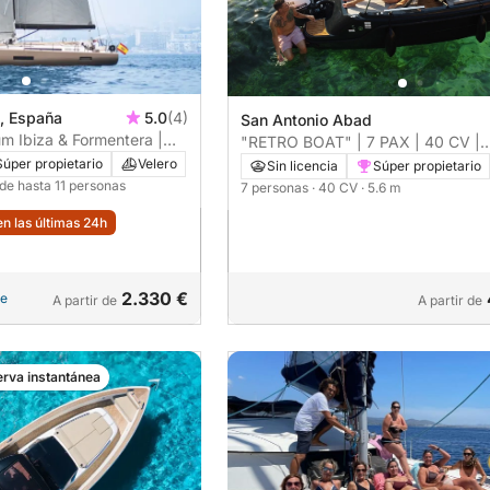
a, España
5.0
(4)
San Antonio Abad
m Ibiza & Formentera |
"RETRO BOAT" | 7 PAX | 40 CV |
lujo con capitán
PADDLE SURF GRATIS
Súper propietario
Velero
Sin licencia
Súper propietario
 de hasta 11 personas
7 personas
· 40 CV
· 5.6 m
n las últimas 24h
2.330 €
le
A partir de
A partir de
rva instantánea