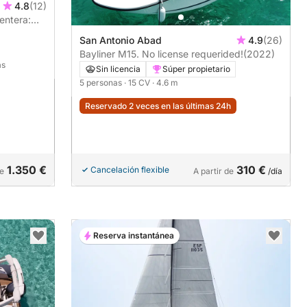
4.8
(12)
entera:
San Antonio Abad
4.9
(26)
Bayliner M15. No license requerided!
(2022)
as
Sin licencia
Súper propietario
5 personas
· 15 CV
· 4.6 m
Reservado 2 veces en las últimas 24h
1.350 €
310 €
Cancelación flexible
de
A partir de
/día
Reserva instantánea