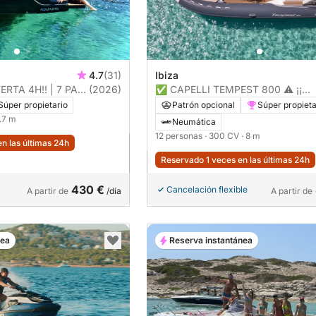
4.7
(31)
Ibiza
(2026)
✅ CAPELLI TEMPEST 800 ⚠️ ¡¡
 SURF GRATIS
NOVEDAD 2025 !! ⚠️
Súper propietario
Patrón opcional
Súper propieta
5.7 m
Neumática
12 personas
· 300 CV
· 8 m
n las últimas 24h
Reservado 1 veces en las últimas 24h
430 €
Cancelación flexible
A partir de
/día
A partir de
nea
Reserva instantánea