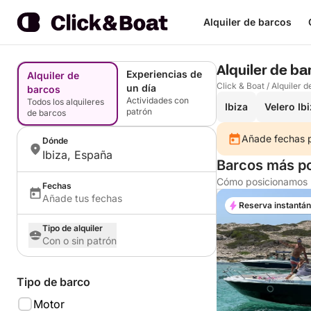
Alquiler de barcos
Alquiler de ba
Experiencias de
Alquiler de
Click & Boat
/
Alquiler d
un día
barcos
Actividades con
Todos los alquileres
Ibiza
Velero Ib
patrón
de barcos
Añade fechas pa
Dónde
Ibiza, España
Barcos más po
Cómo posicionamos l
Fechas
Añade tus fechas
Reserva instantá
Tipo de alquiler
Con o sin patrón
Tipo de barco
Motor