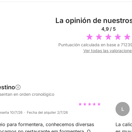
La opinión de nuestros
4,9 / 5
Puntuación calculada en base a 71239
Ver todas las valoracione
stino
esentan en orden cronológico
L
eseña 10/7/26 · Fecha del alquiler 2/7/26
io para formentera, conhecemos diversas
La cali
moçamos no restaurante em formentera. O
es muy 