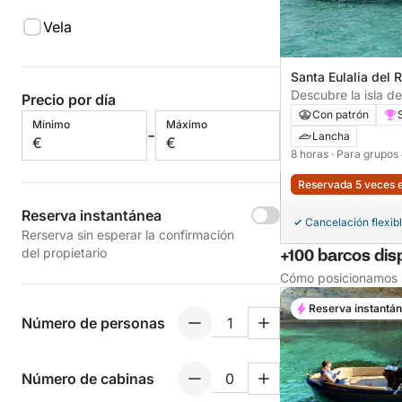
Vela
Santa Eulalia del 
Descubre la isla d
Precio por día
completo de sol en
Con patrón
Mínimo
Máximo
-
Lancha
€
€
8 horas
· Para grupos
Reservada 5 veces e
Reserva instantánea
Cancelación flexib
Rerserva sin esperar la confirmación
del propietario
+100 barcos dis
Cómo posicionamos l
Reserva instantá
Número de personas
Número de cabinas