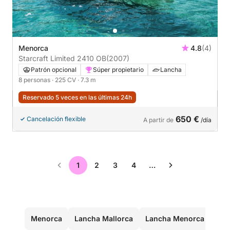
Menorca
4.8
(4)
Starcraft Limited 2410 OB
(2007)
Patrón opcional
Súper propietario
Lancha
8 personas
· 225 CV
· 7.3 m
Reservado 5 veces en las últimas 24h
650 €
Cancelación flexible
A partir de
/día
1
2
3
4
…
Menorca
Lancha Mallorca
Lancha Menorca
Lan