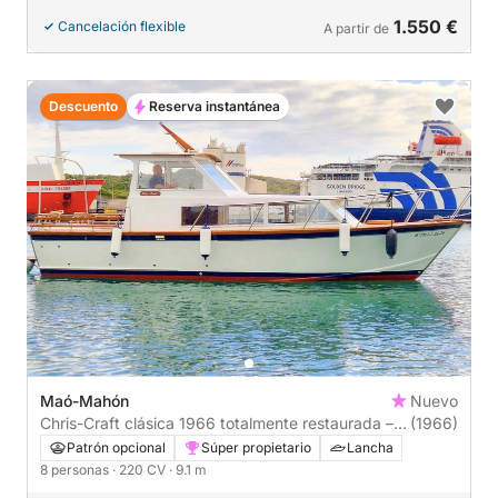
1.550 €
Cancelación flexible
A partir de
Descuento
Reserva instantánea
Maó-Mahón
Nuevo
Chris-Craft clásica 1966 totalmente restaurada –
(1966)
Experiencia vintage exclusiva en Menorca
Patrón opcional
Súper propietario
Lancha
8 personas
· 220 CV
· 9.1 m