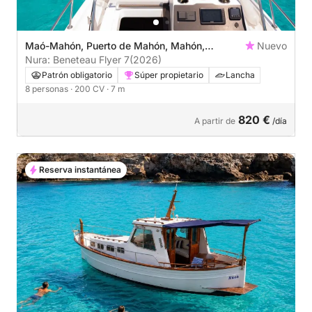
Maó-Mahón, Puerto de Mahón, Mahón,
Nuevo
Menorca
Nura: Beneteau Flyer 7
(2026)
Patrón obligatorio
Súper propietario
Lancha
8 personas
· 200 CV
· 7 m
820 €
A partir de
/día
Reserva instantánea