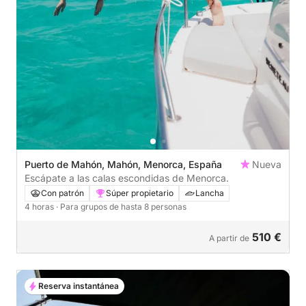
Puerto de Mahón, Mahón, Menorca, España
Nueva
Escápate a las calas escondidas de Menorca.
Con patrón
Súper propietario
Lancha
4 horas
· Para grupos de hasta 8 personas
510 €
A partir de
Reserva instantánea