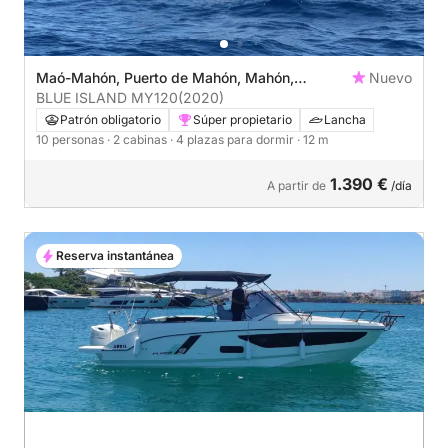
Maó-Mahón, Puerto de Mahón, Mahón,
Nuevo
Menorca
BLUE ISLAND MY120
(2020)
Patrón obligatorio
Súper propietario
Lancha
10 personas
· 2 cabinas
· 4 plazas para dormir
· 12 m
1.390 €
A partir de
/día
Reserva instantánea