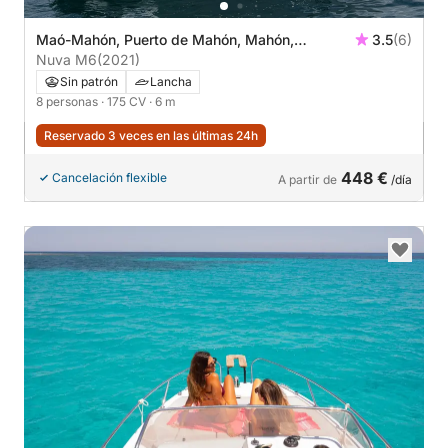
Maó-Mahón, Puerto de Mahón, Mahón,
3.5
(6)
Menorca
Nuva M6
(2021)
Sin patrón
Lancha
8 personas
· 175 CV
· 6 m
Reservado 3 veces en las últimas 24h
448 €
Cancelación flexible
A partir de
/día