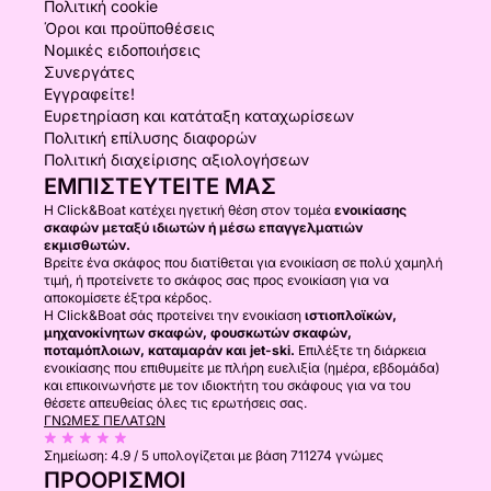
Πολιτική cookie
Όροι και προϋποθέσεις
Νομικές ειδοποιήσεις
Συνεργάτες
Εγγραφείτε!
Ευρετηρίαση και κατάταξη καταχωρίσεων
Πολιτική επίλυσης διαφορών
Πολιτική διαχείρισης αξιολογήσεων
ΕΜΠΙΣΤΕΥΤΕΊΤΕ ΜΑΣ
Η Click&Boat κατέχει ηγετική θέση στον τομέα
ενοικίασης
σκαφών μεταξύ ιδιωτών ή μέσω επαγγελματιών
εκμισθωτών.
Βρείτε ένα σκάφος που διατίθεται για ενοικίαση σε πολύ χαμηλή
τιμή, ή προτείνετε το σκάφος σας προς ενοικίαση για να
αποκομίσετε έξτρα κέρδος.
Η Click&Boat σάς προτείνει την ενοικίαση
ιστιοπλοϊκών,
μηχανοκίνητων σκαφών, φουσκωτών σκαφών,
ποταμόπλοιων, καταμαράν και jet-ski.
Επιλέξτε τη διάρκεια
ενοικίασης που επιθυμείτε με πλήρη ευελιξία (ημέρα, εβδομάδα)
και επικοινωνήστε με τον ιδιοκτήτη του σκάφους για να του
θέσετε απευθείας όλες τις ερωτήσεις σας.
ΓΝΏΜΕΣ ΠΕΛΑΤΏΝ
Σημείωση:
4.9 / 5
υπολογίζεται με βάση 711274 γνώμες
ΠΡΟΟΡΙΣΜΟΊ