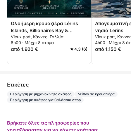
Ολοήμερη κρουαζιέρα Lérins
Απογευματινή ε
Islands, Billionaires Bay &
νησιά Lérins
Vieux port, Κάννες, Γαλλία
Vieux port, Κάννε
Théoule-sur-Mer
8h00 · Μέχρι 8 άτομα
4h00 · Μέχρι 8 ά
από 1.920 €
από 1.150 €
4.3 (6)
Eτικέτες
Περιήγηση με μηχανοκίνητο σκάφος
Δείπνο σε κρουαζιέρα
Περιήγηση με σκάφος για θαλάσσια σπορ
Βρήκατε όλες τις πληροφορίες που
χρειαζόσασταν για να κάνετε κράτηση;