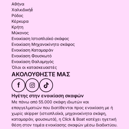
Αθήνα
Χαλκιδικήḗ
Ρόδος
Κέρκυρα
Κρήτη
Μύκονος
Ενοικίαση Ιστιοπλοϊκό σκάφος
Ενοικίαση Μηχανοκίνητο σκάφος
Ενοικίαση Καταμαράν
Ενοικίαση Φουσκωτό
Ενοικίαση Θαλαμηγός
Όλοι οι κατασκευαστές
ΑΚΟΛΟΥΘΉΣΤΕ ΜΑΣ
f
Ηγέτης στην ενοικίαση σκαφών
Με πάνω από 55.000 σκάφη ιδιωτών και
επαγγελματιών που διατίθενται προς ενοικίαση με ή
χωρίς skipper (ιστιοπλοϊκά, μηχανοκίνητα σκάφη,
καταμαράν, φουσκωτά), η Click & Boat κατέχει ηγετική
θέση στον τομέα ενοικίασης σκαφών μέσω διαδικτύου.