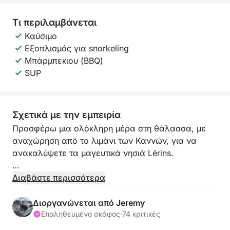
Τι περιλαμβάνεται
Καύσιμο
Εξοπλισμός για snorkeling
Μπάρμπεκιου (BBQ)
SUP
Σχετικά με την εμπειρία
Προσφέρω μια ολόκληρη μέρα στη θάλασσα, με
αναχώρηση από το λιμάνι των Καννών, για να
ανακαλύψετε τα μαγευτικά νησιά Lérins.
Στο πρόγραμμα: ήλιος, τιρκουάζ νερά,
Διαβάστε περισσότερα
paddleboarding, snorkeling και ίσως μια βόλτα
γύρω από τα νησιά στο τέλος της ημέρας.
Διοργανώνεται από Jeremy
Επαληθευμένο σκάφος
·
74 κριτικές
Όλα αυτά χωρίς επιπλέον κόστος: καπετάνιος και