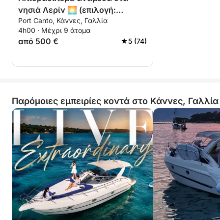
νησιά Λερίν 🌅 (επιλογή:
Port Canto, Κάννες, Γαλλία
βραδιές με πυροτεχνήματα 🎆)
4h00 · Μέχρι 9 άτομα
από 500 €
5 (74)
Παρόμοιες εμπειρίες κοντά στο Κάννες, Γαλλία