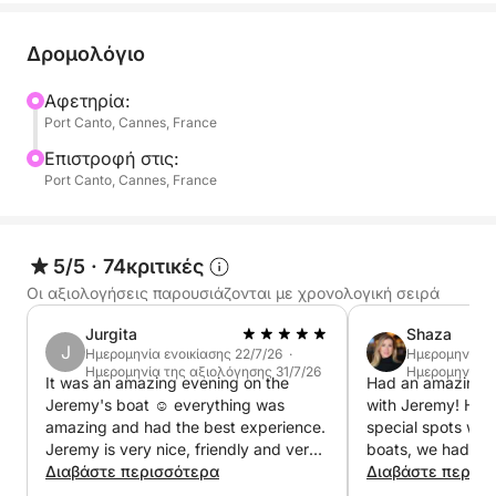
καύσιμα περιλαμβάνονται 😉
Έως 9 άτομα μπορούν να συμμετάσχουν σε αυτήν
Δρομολόγιο
την εκδρομή.
Αφετηρία:
Port Canto, Cannes, France
Με 20 χρόνια εμπειρίας ως μάγειρας στο εμπορικό
ναυτικό, σας καλωσορίζω στο πλοίο για μια φιλική
Επιστροφή στις:
μέρα χαλάρωσης, εξερεύνησης της ακτογραμμής
Port Canto, Cannes, France
και απόλαυσης νόστιμου φαγητού.
🛟 Εξοπλισμός στο πλοίο: μπάρμπεκιου,
5/5
·
74κριτικές
paddleboard, βατραχοπέδιλα, μάσκα,
Οι αξιολογήσεις παρουσιάζονται με χρονολογική σειρά
αναπνευστήρας και φουσκωτός σωλήνας.
Jurgita
Shaza
J
Ημερομηνία ενοικίασης 22/7/26 ·
Ημερομηνία εν
Για οποιεσδήποτε ερωτήσεις ή περισσότερες
Ημερομηνία της αξιολόγησης 31/7/26
Ημερομηνία τ
It was an amazing evening on the
Had an amazing d
πληροφορίες, επικοινωνήστε μαζί μου μέσω
Jeremy's boat ☺️ everything was
with Jeremy! He took me to some
προσωπικού μηνύματος στο Click&Boat.
amazing and had the best experience.
special spots wit
Jeremy is very nice, friendly and very
boats, we had the
Τα λέμε σύντομα για μια υπέροχη περιπέτεια στη
welcoming. Thank you
Διαβάστε περισσότερα
highly recommend 
Διαβάστε περισ