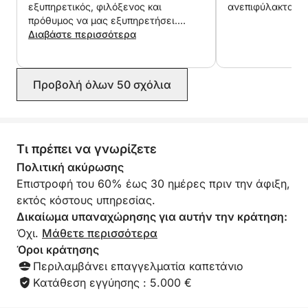
απολαύστε την απόλυτη σιωπή της θάλασσας στο
εξυπηρετικός, φιλόξενος και
ανεπιφύλακτα.
τέλος της ημέρας.
πρόθυμος να μας εξυπηρετήσει.
Έκανε τα πάντα για να μας
Διαβάστε περισσότερα
διευκολύνει σε κάθε βήμα. Το σκάφος
- Τι περιλαμβάνεται:
ήταν ιδανικό για την εκδρομή μας και
Επαγγελματίας καπετάνιος (διακριτικός και
απολαύσαμε απόλυτα αυτή την
Προβολή όλων 50 σχόλια
προσεκτικός στις ανάγκες σας).
όμορφη μέρα. Σας προτείνουμε τον
Ολιβιέ χωρίς δισταγμό!
Μπουκάλι σαμπάνιας (ή ροζέ κρασί από την
Προβηγκία, της επιλογής σας).
Τι πρέπει να γνωρίζετε
Πολιτική ακύρωσης
Πιατέλα ορεκτικών με φρέσκα προϊόντα.
Επιστροφή του 60% έως 30 ημέρες πριν την άφιξη,
εκτός κόστους υπηρεσίας.
Προσαρμόσιμη μουσική υπόκρουση (σύνδεση
Δικαίωμα υπαναχώρησης για αυτήν την κράτηση:
Bluetooth στο πλοίο).
Όχι.
Μάθετε περισσότερα
Όροι κράτησης
Περιλαμβάνονται καύσιμα (για απόλυτη ηρεμία).
Περιλαμβάνει επαγγελματία καπετάνιο
Κατάθεση εγγύησης : 5.000 €