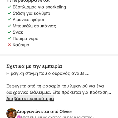
Εξοπλισμός για snorkeling
Στάση για κολύμπι
Λιμενικοί φόροι
Μπουκάλι σαμπάνιας
Σνακ
Πόσιμο νερό
Καύσιμο
Σχετικά με την εμπειρία
Η μαγική στιγμή που ο ουρανός ανάβει...
Ξεφύγετε από τη φασαρία του λιμανιού για ένα
διαχρονικό διάλειμμα. Είτε πρόκειται για πρόταση
γάμου, επέτειο, είτε απλώς για την ευχαρίστηση
Διαβάστε περισσότερα
του να είστε μαζί, προσφέρω μια οικεία εμπειρία
ιστιοπλοΐας στα πιο όμορφα σημεία της Γαλλικής
Διοργανώνεται από Olivier
Ριβιέρας.
Επαληθευμένο σκάφος
·
Super ιδιοκτήτης ·