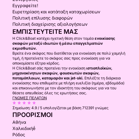
Εγγραφείτε!
Ευρετηρίαση και κατάταξη καταχωρίσεων
Πολιτική επίλυσης διαφορών
Πολιτική διαχείρισης αξιολογήσεων
ΕΜΠΙΣΤΕΥΤΕΊΤΕ ΜΑΣ
Η Click&Boat κατέχει ηγετική θέση στον τομέα
ενοικίασης
σκαφών μεταξύ ιδιωτών ή μέσω επαγγελματιών
εκμισθωτών.
Βρείτε ένα σκάφος που διατίθεται για ενοικίαση σε πολύ χαμηλή
τιμή, ή προτείνετε το σκάφος σας προς ενοικίαση για να
αποκομίσετε έξτρα κέρδος.
Η Click&Boat σάς προτείνει την ενοικίαση
ιστιοπλοϊκών,
μηχανοκίνητων σκαφών, φουσκωτών σκαφών,
ποταμόπλοιων, καταμαράν και jet-ski.
Επιλέξτε τη διάρκεια
ενοικίασης που επιθυμείτε με πλήρη ευελιξία (ημέρα, εβδομάδα)
και επικοινωνήστε με τον ιδιοκτήτη του σκάφους για να του
θέσετε απευθείας όλες τις ερωτήσεις σας.
ΓΝΏΜΕΣ ΠΕΛΑΤΏΝ
Σημείωση:
4.9 / 5
υπολογίζεται με βάση 712391 γνώμες
ΠΡΟΟΡΙΣΜΟΊ
Αθήνα
Χαλκιδικήḗ
Ρόδος