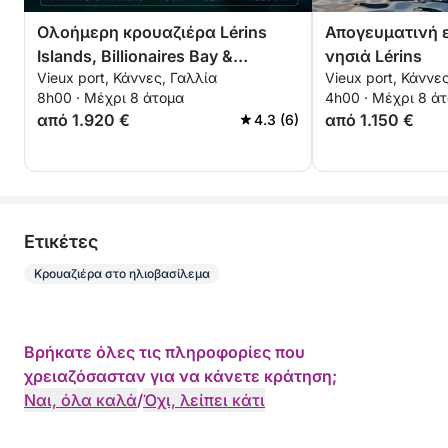
Ολοήμερη κρουαζιέρα Lérins
Απογευματινή ε
Islands, Billionaires Bay &
νησιά Lérins
Vieux port, Κάννες, Γαλλία
Vieux port, Κάννε
Théoule-sur-Mer
8h00 · Μέχρι 8 άτομα
4h00 · Μέχρι 8 ά
από 1.920 €
από 1.150 €
4.3 (6)
Eτικέτες
Κρουαζιέρα στο ηλιοβασίλεμα
Βρήκατε όλες τις πληροφορίες που
χρειαζόσασταν για να κάνετε κράτηση;
Ναι, όλα καλά
/
Όχι, λείπει κάτι