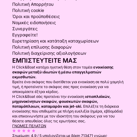
Πολιτική Απορρήτου
Πολιτική cookie
Όροι και προϋποθέσεις
Νομικές ειδοποιήσεις
Συνεργάτες
Εγγραφείτε!
Ευρετηρίαση και κατάταξη καταχωρίσεων
Πολιτική επίλυσης διαφορών
Πολιτική διαχείρισης αξιολογήσεων
ΕΜΠΙΣΤΕΥΤΕΊΤΕ ΜΑΣ
Η Click&Boat κατέχει ηγετική θέση στον τομέα
ενοικίασης
σκαφών μεταξύ ιδιωτών ή μέσω επαγγελματιών
εκμισθωτών.
Βρείτε ένα σκάφος που διατίθεται για ενοικίαση σε πολύ χαμηλή
τιμή, ή προτείνετε το σκάφος σας προς ενοικίαση για να
αποκομίσετε έξτρα κέρδος.
Η Click&Boat σάς προτείνει την ενοικίαση
ιστιοπλοϊκών,
μηχανοκίνητων σκαφών, φουσκωτών σκαφών,
ποταμόπλοιων, καταμαράν και jet-ski.
Επιλέξτε τη διάρκεια
ενοικίασης που επιθυμείτε με πλήρη ευελιξία (ημέρα, εβδομάδα)
και επικοινωνήστε με τον ιδιοκτήτη του σκάφους για να του
θέσετε απευθείας όλες τις ερωτήσεις σας.
ΓΝΏΜΕΣ ΠΕΛΑΤΏΝ
Σημείωση:
4.9 / 5
υπολογίζεται με βάση 713471 γνώμες