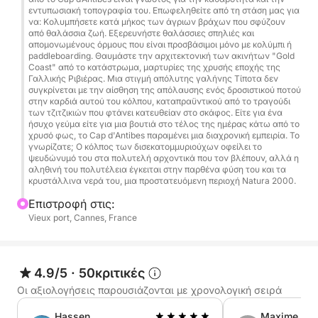
εντυπωσιακή τοπογραφία του. Επωφεληθείτε από τη στάση μας για
να: Κολυμπήσετε κατά μήκος των άγριων βράχων που σφύζουν
από θαλάσσια ζωή. Εξερευνήστε θαλάσσιες σπηλιές και
απομονωμένους όρμους που είναι προσβάσιμοι μόνο με κολύμπι ή
paddleboarding. Θαυμάστε την αρχιτεκτονική των ακινήτων "Gold
Coast" από το κατάστρωμα, μαρτυρίες της χρυσής εποχής της
Γαλλικής Ριβιέρας. Μια στιγμή απόλυτης γαλήνης Τίποτα δεν
συγκρίνεται με την αίσθηση της απόλαυσης ενός δροσιστικού ποτού
στην καρδιά αυτού του κόλπου, καταπραϋντικού από το τραγούδι
των τζιτζικιών που φτάνει κατευθείαν στο σκάφος. Είτε για ένα
ήσυχο γεύμα είτε για μια βουτιά στο τέλος της ημέρας κάτω από το
χρυσό φως, το Cap d'Antibes παραμένει μια διαχρονική εμπειρία. Το
γνωρίζατε; Ο κόλπος των δισεκατομμυριούχων οφείλει το
ψευδώνυμό του στα πολυτελή αρχοντικά που τον βλέπουν, αλλά η
αληθινή του πολυτέλεια έγκειται στην παρθένα φύση του και τα
κρυστάλλινα νερά του, μια προστατευόμενη περιοχή Natura 2000.
Επιστροφή στις:
Vieux port, Cannes, France
4.9/5
·
50κριτικές
Οι αξιολογήσεις παρουσιάζονται με χρονολογική σειρά
Hassen
Maxime