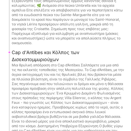
Εξερευνήστε τους απομονωμένους όρμους κάνοντας σανίδα ή
εξατομικευμένη βοήθεια. Λάβετε υπόψη ότι οι
κολυμπώντας. 🌿 Ανάμεσα στα πεύκα Umbrella και τα αρχαία
υπηρεσίες του καπετάνιου και η σταθερή
αμπέλια Είτε επιλέξετε να αποβιβαστείτε για να περπατήσετε κάτω
από τα ευωδιαστά πεύκα του Sainte-Marguerite είτε για να
κατανάλωση καυσίμων δεν περιλαμβάνονται στην
δοκιμάσετε το κρασί που παράγουν οι μοναχοί του Saint-Honorat,
αρχική τιμή και πρέπει να καταβληθούν απευθείας
τα νησιά Lérins προσφέρουν απόλυτη γαλήνη, μακριά από τη
φασαρία της Croisette. Σημείωση προς τους επιβάτες μας:
στο λιμάνι. Αυτή η συμφωνία εγγυάται μια
Παρέχουμε εξοπλισμό για κολύμβηση με αναπνευστήρα (μάσκες
κορυφαία, άψογα οργανωμένη εμπειρία για μια
και αναπνευστήρες) ώστε να μπορείτε να απολαύσετε πλήρως το
οικομουσείο.
αξέχαστη μέρα στη Μεσόγειο.
Cap d'Antibes και Κόλπος των
Μην περιμένετε άλλο για να κάνετε κράτηση μαζί
Δισεκατομμυριούχων
μας μέσω της Click&Boat.
Μια θρυλική απόδραση στο Cap d’Antibes Σαλπάρετε για μια από
τις πιο εκλεκτές τοποθεσίες της Μεσογείου. Το Cap d’Antibes, με την
άγρια ακτογραμμή του και τις θρυλικές βίλες που βρίσκονται μέσα
σε πλούσια βλάστηση, είναι το σύμβολο της Γαλλικής Ριβιέρας.
Σας πηγαίνουμε εκεί που τελειώνουν οι δρόμοι και μόνο η θάλασσα
προσφέρει πρόσβαση στην απόλυτη πολυτέλεια της φύσης. Κόλπος
των Δισεκατομμυριούχων: Ένα Κρυμμένο Διαμάντι Φωλιασμένος
στους πρόποδες της περίφημης Villa Eilenroc, ο κόλπος του Argent
Faux - πιο γνωστός ως Κόλπος των Δισεκατομμυριούχων - είναι
ένα καταφύγιο ηρεμίας. Προσβάσιμος κυρίως από το νερό, αυτός ο
κόλπος προσφέρει ένα εντυπωσιακό σκηνικό όπου λευκοί
ασβεστολιθικοί βράχοι βυθίζονται σε μια βαθιά γαλάζια θάλασσα.
Είναι το ιδανικό μέρος για ένα αποκλειστικό αγκυροβόλιο, μακριά
από τον κόσμο. Διατηρημένη Υποβρύχια Εξερεύνηση Ο βυθός γύρω
από το Cap d’Antibes είναι γνωστός για την καθαρότητα και την