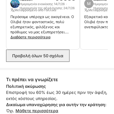
M
Ημερομηνία ενοικίασης 14/7/26 ·
Ημερομηνία εν
Ημερομηνία της αξιολόγησης 24/7/26
Ημερομηνία τ
Μεταφρασμένο από Γαλλικά
Μεταφρασμένο α
Περάσαμε υπέροχα ως οικογένεια. Ο
Εξαιρετικό και η
Ολιβιέ ήταν φανταστικός, πολύ
Ολιβιέ ήταν πολύ
εξυπηρετικός, φιλόξενος και
ανεπιφύλακτα.
πρόθυμος να μας εξυπηρετήσει.
Έκανε τα πάντα για να μας
Διαβάστε περισσότερα
διευκολύνει σε κάθε βήμα. Το σκάφος
ήταν ιδανικό για την εκδρομή μας και
απολαύσαμε απόλυτα αυτή την
Προβολή όλων 50 σχόλια
όμορφη μέρα. Σας προτείνουμε τον
Ολιβιέ χωρίς δισταγμό!
Τι πρέπει να γνωρίζετε
Πολιτική ακύρωσης
Επιστροφή του 60% έως 30 ημέρες πριν την άφιξη,
εκτός κόστους υπηρεσίας.
Δικαίωμα υπαναχώρησης για αυτήν την κράτηση:
Όχι.
Μάθετε περισσότερα