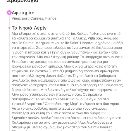
Δρομολόγιο
Το δρομολόγιο είναι πλούσιο σε ανακαλύψεις και
Αφετηρία:
θα σας μεταφέρει στα πιο εμβληματικά αξιοθέατα
Vieux port, Cannes, France
της ακτογραμμής της Γαλλικής Ριβιέρας. Θα έχετε
το προνόμιο να εξερευνήσετε τα τιρκουάζ νερά
Τα Νησιά Λερίν
Μια εξαιρετική στάση στα νησιά Lérins Καλώς ήρθατε σε ένα από
των Νήσων Λερέν και να κάνετε βουτιές στην
τα καλύτερα κρυμμένα μυστικά της Γαλλικής Ριβιέρας. Ανάμεσα
καρδιά του φημισμένου υποβρύχιου μουσείου για
στο Île Sainte-Marguerite και το Île Saint-Honorat, ο χρόνος μοιάζει
να σταματάει. Σας προσκαλούμε σε ένα μαγευτικό διάλειμμα όπου
μια διαχρονική εμπειρία. Η κρουαζιέρα συνεχίζεται
η φύση, η ιστορία και η τέχνη συγκλίνουν πάνω - και κάτω - από
προς το περίφημο Cap d'Antibes και τον θρυλικό
την επιφάνεια. Μια καλλιτεχνική βύθιση: Το υποβρύχιο οικομουσείο
Ετοιμάστε τις μάσκες και τους αναπνευστήρες σας για μια
Κόλπο των Δισεκατομμυριούχων, όπου η ομορφιά
πραγματικά μοναδική εμπειρία. Μόλις λίγα μέτρα κάτω από την
των τοπίων συνδυάζεται μόνο με τη διαύγεια των
επιφάνεια, θα ανακαλύψετε έξι μνημειώδη πρόσωπα σμιλευμένα
από τον καλλιτέχνη Jason deCaires Taylor. Αυτά τα βυθισμένα
νερών. Για να διασφαλιστεί η άνεσή σας,
αγάλματα, που λαμπυρίζουν από φως και σκιά, σχηματίζουν έναν
προσφέρονται δροσιστικά ποτά στο πλοίο και
σαγηνευτικό τεχνητό ύφαλο που τιμά τη διατήρηση της θαλάσσιας
βιοποικιλότητας. Μια ζωντανή γκαλερί τέχνης σας περιμένει με
διατίθεται ποιοτικός εξοπλισμός κολύμβησης με
λίγα μόνο χτυπήματα των πτερυγίων σας. Ονειρεμένα
αναπνευστήρα για τις στάσεις σας για κολύμπι.
αγκυροβόλια: Το κανάλι του Μιλιέ Θα ρίξουμε άγκυρα στα
τιρκουάζ νερά του "Οροπεδίου της Μερ", ανάμεσα στα δύο νησιά.
Αυτό το αγκυροβόλιο, προστατευμένο από τους ανέμους,
Η εξυπηρέτηση στο πλοίο παρέχεται από έναν
προσφέρει μια κλίση του μπλε αντάξια των πιο όμορφων
λιμνοθαλασσών. Απολαύστε το κατάστρωμα του σκάφους για να:
επαγγελματία καπετάνιο που μιλάει γαλλικά και
Χαλαρώσετε κάτω από τον μεσογειακό ήλιο. Απολαύστε ένα
αγγλικά, εξασφαλίζοντας ομαλή επικοινωνία και
απεριτίφ με θέα το οχυρωμένο μοναστήρι του Saint-Honorat.