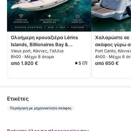
Ολοήμερη κρουαζιέρα Lérins
Χαλαρώστε σε 
Islands, Billionaires Bay &
σκάφος γύρω α
Vieux port, Κάννες, Γαλλία
Port Canto, Κάννε
Théoule-sur-Mer
Lérins για 4 ώρ
8h00 · Μέχρι 8 άτομα
4h00 · Μέχρι 6 ά
έκπτωση για ζε
από 1.920 €
από 650 €
5 (7)
Eτικέτες
Περιήγηση με μηχανοκίνητο σκάφος