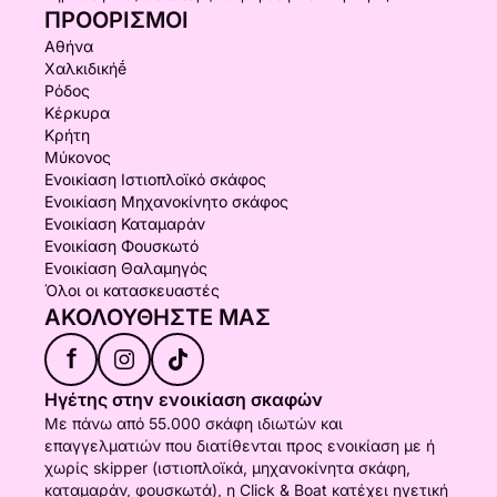
ΠΡΟΟΡΙΣΜΟΊ
Αθήνα
Χαλκιδικήḗ
Ρόδος
Κέρκυρα
Κρήτη
Μύκονος
Ενοικίαση Ιστιοπλοϊκό σκάφος
Ενοικίαση Μηχανοκίνητο σκάφος
Ενοικίαση Καταμαράν
Ενοικίαση Φουσκωτό
Ενοικίαση Θαλαμηγός
Όλοι οι κατασκευαστές
ΑΚΟΛΟΥΘΉΣΤΕ ΜΑΣ
f
Ηγέτης στην ενοικίαση σκαφών
Με πάνω από 55.000 σκάφη ιδιωτών και
επαγγελματιών που διατίθενται προς ενοικίαση με ή
χωρίς skipper (ιστιοπλοϊκά, μηχανοκίνητα σκάφη,
καταμαράν, φουσκωτά), η Click & Boat κατέχει ηγετική