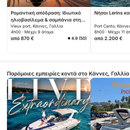
Ρομαντική απόδραση: Ιδιωτικό
Νήσοι Lerins κα
ηλιοβασίλεμα & σαμπάνια στη
Vieux port, Κάννες, Γαλλία
Port Canto, Κάννε
θάλασσα
4h00 · Μέχρι 9 άτομα
8h00 · Μέχρι 11 ά
από 870 €
από 2.200 €
4.9 (50)
Παρόμοιες εμπειρίες κοντά στο Κάννες, Γαλλία