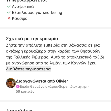
Αναψυκτικά
Εξοπλισμός για snorkeling
Καύσιμο
Σχετικά με την εμπειρία
Ζήστε την απόλυτη εμπειρία στη θάλασσα σε μια
οκτάωρη κρουαζιέρα στην καρδιά των θησαυρών
της Γαλλικής Ριβιέρας. Αυτό το αποκλειστικό ταξίδι
με αναχώρηση από το λιμάνι των Καννών έχει
σχεδιαστεί για να προσφέρει εξαιρετική άνεση
Διαβάστε περισσότερα
στους απαιτητικούς επισκέπτες που επιθυμούν να
ανακαλύψουν τη Ριβιέρα στην πιο μαγευτική της
Διοργανώνεται από Olivier
μορφή. Το πλοίο μπορεί να φιλοξενήσει έως και
Επαληθευμένο σκάφος
·
Super ιδιοκτήτης ·
56 κριτικές
εννέα άτομα σε μια εκλεπτυσμένη και κομψή
ατμόσφαιρα, ιδανική για μια πραγματικά
χαλαρωτική απόδραση με φίλους ή την οικογένεια.