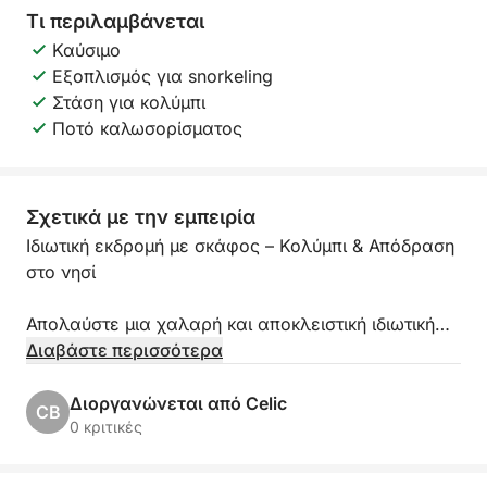
Τι περιλαμβάνεται
Καύσιμο
Εξοπλισμός για snorkeling
Στάση για κολύμπι
Ποτό καλωσορίσματος
Σχετικά με την εμπειρία
Ιδιωτική εκδρομή με σκάφος – Κολύμπι & Απόδραση
στο νησί
Απολαύστε μια χαλαρή και αποκλειστική ιδιωτική
εκδρομή με σκάφος, σχεδιασμένη εξ ολοκλήρου με
Διαβάστε περισσότερα
βάση τις επιθυμίες σας. Αυτή η εκδρομή είναι
ιδανική για οικογένειες, παρέες φίλων, εταιρικές
Διοργανώνεται από Celic
CB
εξόδους και ειδικές εκδηλώσεις, προσφέροντας
0 κριτικές
ιδιωτικότητα, ευελιξία και μια αυθεντική εμπειρία
Αδριατικής για μεγαλύτερες ομάδες.