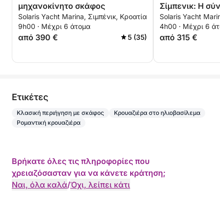
μηχανοκίνητο σκάφος
Σίμπενικ: Η σ
Solaris Yacht Marina, Σιμπένικ, Κροατία
Solaris Yacht Mari
σας με μηχανο
9h00 · Μέχρι 6 άτομα
4h00 · Μέχρι 6 ά
από 390 €
από 315 €
5 (35)
Eτικέτες
Κλασική περιήγηση με σκάφος
Κρουαζιέρα στο ηλιοβασίλεμα
Ρομαντική κρουαζιέρα
Βρήκατε όλες τις πληροφορίες που
χρειαζόσασταν για να κάνετε κράτηση;
Ναι, όλα καλά
/
Όχι, λείπει κάτι