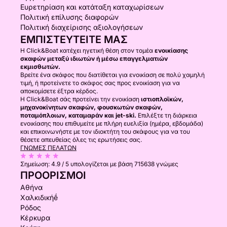
Ευρετηρίαση και κατάταξη καταχωρίσεων
Πολιτική επίλυσης διαφορών
Πολιτική διαχείρισης αξιολογήσεων
ΕΜΠΙΣΤΕΥΤΕΊΤΕ ΜΑΣ
Η Click&Boat κατέχει ηγετική θέση στον τομέα
ενοικίασης
σκαφών μεταξύ ιδιωτών ή μέσω επαγγελματιών
εκμισθωτών.
Βρείτε ένα σκάφος που διατίθεται για ενοικίαση σε πολύ χαμηλή
τιμή, ή προτείνετε το σκάφος σας προς ενοικίαση για να
αποκομίσετε έξτρα κέρδος.
Η Click&Boat σάς προτείνει την ενοικίαση
ιστιοπλοϊκών,
μηχανοκίνητων σκαφών, φουσκωτών σκαφών,
ποταμόπλοιων, καταμαράν και jet-ski.
Επιλέξτε τη διάρκεια
ενοικίασης που επιθυμείτε με πλήρη ευελιξία (ημέρα, εβδομάδα)
και επικοινωνήστε με τον ιδιοκτήτη του σκάφους για να του
θέσετε απευθείας όλες τις ερωτήσεις σας.
ΓΝΏΜΕΣ ΠΕΛΑΤΏΝ
Σημείωση:
4.9 / 5
υπολογίζεται με βάση 715638 γνώμες
ΠΡΟΟΡΙΣΜΟΊ
Αθήνα
Χαλκιδικήḗ
Ρόδος
Κέρκυρα