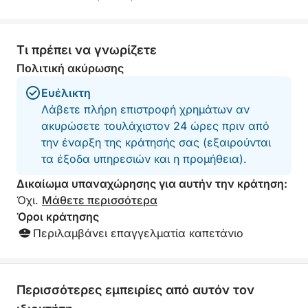
Η εκδρομή πραγματοποιείται σε ένα ευρύχωρο
ξύλινο σκάφος εξοπλισμένο με:
Τι πρέπει να γνωρίζετε
• Τουαλέτα
• Ξαπλώστρες
Πολιτική ακύρωσης
• Γλυκό νερό
Ευέλικτη
• Μικρή κουζίνα
Λάβετε πλήρη επιστροφή χρημάτων αν
• Εξοπλισμός για κολύμβηση με αναπνευστήρα
ακυρώσετε τουλάχιστον 24 ώρες πριν από
την έναρξη της κράτησής σας (εξαιρούνται
Το σκάφος προσφέρει άφθονο χώρο για να
τα έξοδα υπηρεσιών και η προμήθεια).
χαλαρώσετε, να κάνετε ηλιοθεραπεία και να
απολαύσετε τη θάλασσα με απόλυτη άνεση.
Δικαίωμα υπαναχώρησης για αυτήν την κράτηση:
Διάρκεια περιήγησης
Όχι.
Μάθετε περισσότερα
• Περίπου 6 ώρες
Όροι κράτησης
Περιλαμβάνει επαγγελματία καπετάνιο
Κλείστε την ιδιωτική σας εκδρομή
Δημιουργήστε αξέχαστες αναμνήσεις σε μια
Περισσότερες εμπειρίες από αυτόν τον
ιδιωτική εκδρομή με σκάφος, προσαρμοσμένη