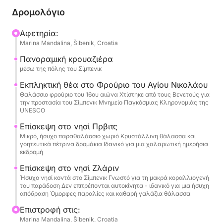
Δρομολόγιο
Η εκδρομή οργανώνεται σε ένα όμορφο
παραδοσιακό ξύλινο σκάφος, προσφέροντας
Αφετηρία:
Marina Mandalina, Šibenik, Croatia
άνεση, στυλ και μια πραγματική μεσογειακή
ατμόσφαιρα. Εσείς επιλέγετε την ώρα
Πανοραμική κρουαζιέρα
αναχώρησης και την τοποθεσία εκκίνησης, με το
μέσω της πόλης του Σίμπενικ
Σίμπενικ ως το τυπικό σημείο αναχώρησης ή
Εκπληκτική θέα στο Φρούριο του Αγίου Νικολάου
οποιονδήποτε άλλο επιθυμητό προορισμό.
Θαλάσσιο φρούριο του 16ου αιώνα Χτίστηκε από τους Βενετούς για
την προστασία του Σίμπενικ Μνημείο Παγκόσμιας Κληρονομιάς της
UNESCO
Κύρια σημεία εκδρομής
Επίσκεψη στο νησί Πρβιτς
• Πανοραμική κρουαζιέρα στην πόλη του Σίμπενικ
Μικρό, ήσυχο παραθαλάσσιο χωριό Κρυστάλλινη θάλασσα και
• Εκπληκτική θέα στο Φρούριο του Αγίου Νικολάου
γοητευτικά πέτρινα δρομάκια Ιδανικό για μια χαλαρωτική ημερήσια
• Επίσκεψη στο νησί Πρβιτς
εκδρομή
• Επίσκεψη στο νησί Ζλάριν
Επίσκεψη στο νησί Ζλάριν
• Κολύμπι και χαλάρωση αγκυροβολημένο σε
Ήσυχο νησί κοντά στο Σίμπενικ Γνωστό για τη μακρά κοραλλιογενή
του παράδοση Δεν επιτρέπονται αυτοκίνητα - ιδανικό για μια ήσυχη
όμορφους κόλπους
απόδραση Όμορφες παραλίες και καθαρή γαλάζια θάλασσα
Επιστροφή στις:
Άνεση στο σκάφος
Marina Mandalina, Šibenik, Croatia