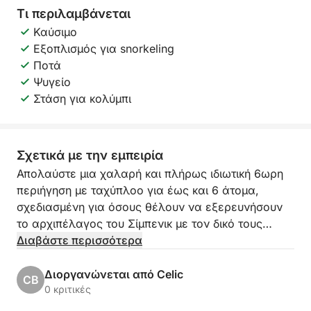
Τι περιλαμβάνεται
Καύσιμο
Εξοπλισμός για snorkeling
Ποτά
Ψυγείο
Στάση για κολύμπι
Σχετικά με την εμπειρία
Απολαύστε μια χαλαρή και πλήρως ιδιωτική 6ωρη
περιήγηση με ταχύπλοο για έως και 6 άτομα,
σχεδιασμένη για όσους θέλουν να εξερευνήσουν
το αρχιπέλαγος του Σίμπενικ με τον δικό τους
ρυθμό. Είτε ταξιδεύετε με οικογένεια, φίλους ή ως
Διαβάστε περισσότερα
ζευγάρι, αυτή η εμπειρία προσφέρει την τέλεια
ισορροπία μεταξύ γραφικής κρουαζιέρας,
Διοργανώνεται από Celic
CB
κολύμβησης και γαλήνιου χρόνου στο νησί.
0 κριτικές