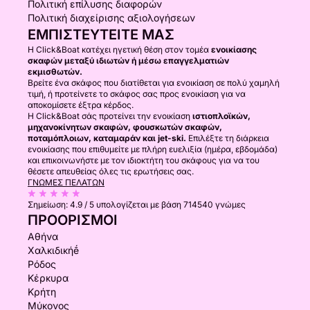
Πολιτική επίλυσης διαφορών
Πολιτική διαχείρισης αξιολογήσεων
ΕΜΠΙΣΤΕΥΤΕΊΤΕ ΜΑΣ
Η Click&Boat κατέχει ηγετική θέση στον τομέα
ενοικίασης
σκαφών μεταξύ ιδιωτών ή μέσω επαγγελματιών
εκμισθωτών.
Βρείτε ένα σκάφος που διατίθεται για ενοικίαση σε πολύ χαμηλή
τιμή, ή προτείνετε το σκάφος σας προς ενοικίαση για να
αποκομίσετε έξτρα κέρδος.
Η Click&Boat σάς προτείνει την ενοικίαση
ιστιοπλοϊκών,
μηχανοκίνητων σκαφών, φουσκωτών σκαφών,
ποταμόπλοιων, καταμαράν και jet-ski.
Επιλέξτε τη διάρκεια
ενοικίασης που επιθυμείτε με πλήρη ευελιξία (ημέρα, εβδομάδα)
και επικοινωνήστε με τον ιδιοκτήτη του σκάφους για να του
θέσετε απευθείας όλες τις ερωτήσεις σας.
ΓΝΏΜΕΣ ΠΕΛΑΤΏΝ
Σημείωση:
4.9 / 5
υπολογίζεται με βάση 714540 γνώμες
ΠΡΟΟΡΙΣΜΟΊ
Αθήνα
Χαλκιδικήḗ
Ρόδος
Κέρκυρα
Κρήτη
Μύκονος