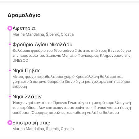
Η αναχώρηση γίνεται από το Σίμπενικ ή άλλη
προτιμώμενη τοποθεσία, με ευέλικτη ώρα έναρξης
Δρομολόγιο
που ταιριάζει στο πρόγραμμά σας. Καθώς φεύγετε
από το λιμάνι, θα απολαύσετε πανοραμική θέα
Αφετηρία:
Marina Mandalina, Šibenik, Croatia
στην ιστορική πόλη του Σίμπενικ και το
εντυπωσιακό Φρούριο του Αγίου Νικολάου, ένα
Φρούριο Αγίου Νικολάου
ορόσημο προστατευόμενο από την UNESCO που
Θαλάσσιο φρούριο του 16ου αιώνα Χτίστηκε από τους Βενετούς για
την προστασία του Σίμπενικ Μνημείο Παγκόσμιας Κληρονομιάς της
φυλάει την είσοδο του καναλιού.
UNESCO
Νησί Πρβιτς
Η περιήγηση συνεχίζεται προς τα γοητευτικά νησιά
Μικρό, ήσυχο παραθαλάσσιο χωριό Κρυστάλλινη θάλασσα και
Πρβιτς και Ζλάριν, γνωστά για την αυθεντική
γοητευτικά πέτρινα δρομάκια Ιδανικό για μια χαλαρωτική ημερήσια
εκδρομή
δαλματική τους ατμόσφαιρα, τις ήσυχες παραλίες
και τα κρυστάλλινα νερά. Κατά μήκος της
Νησί Ζλάριν
διαδρομής, ο καπετάνιος σας θα αγκυροβολήσει
Ήσυχο νησί κοντά στο Σίμπενικ Γνωστό για τη μακρά κοραλλιογενή
του παράδοση Δεν επιτρέπονται αυτοκίνητα - ιδανικό για μια ήσυχη
σε όμορφους απομονωμένους κόλπους, δίνοντάς
απόδραση Όμορφες παραλίες και καθαρή γαλάζια θάλασσα
σας άφθονο χρόνο για κολύμπι, επιπλέουν και
Επιστροφή στις:
χαλαρώνουν περιτριγυρισμένοι από ανέγγιχτη
Marina Mandalina, Šibenik, Croatia
φύση. Περιλαμβάνεται εξοπλισμός για κολύμβηση