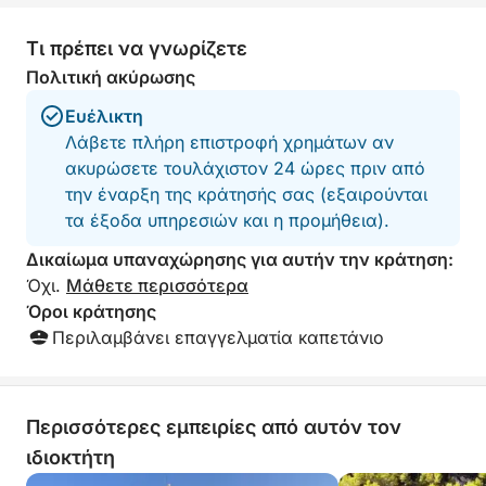
με αναπνευστήρα (μάσκα και αναπνευστήρας),
επιτρέποντάς σας να εξερευνήσετε τον υποβρύχιο
Τι πρέπει να γνωρίζετε
κόσμο σε ήρεμη, διαφανή θάλασσα.
Πολιτική ακύρωσης
Αυτή η ιδιωτική εκδρομή έχει να κάνει με την
Ευέλικτη
ευελιξία — μπορείτε να αφιερώσετε περισσότερο
Λάβετε πλήρη επιστροφή χρημάτων αν
χρόνο κολυμπώντας, εξερευνώντας ένα νησιωτικό
ακυρώσετε τουλάχιστον 24 ώρες πριν από
χωριό ή απλώς χαλαρώνοντας στο σκάφος
την έναρξη της κράτησής σας (εξαιρούνται
απολαμβάνοντας τον ήλιο της Αδριατικής. Χωρίς
τα έξοδα υπηρεσιών και η προμήθεια).
πλήθη και χωρίς σταθερό πρόγραμμα, η μέρα
Δικαίωμα υπαναχώρησης για αυτήν την κράτηση:
ξεδιπλώνεται σύμφωνα με τις επιθυμίες σας.
Όχι.
Μάθετε περισσότερα
Όροι κράτησης
Ιδανική για επισκέπτες που αναζητούν ιδιωτικότητα,
Περιλαμβάνει επαγγελματία καπετάνιο
άνεση και αυθεντική μετάβαση από και προς τα
νησιά, αυτή η εμπειρία με ταχύπλοο προσφέρει
έναν πραγματικά προσωπικό τρόπο για να
ανακαλύψετε την ομορφιά της ακτογραμμής του
Περισσότερες εμπειρίες από αυτόν τον
Σίμπενικ.
ιδιοκτήτη