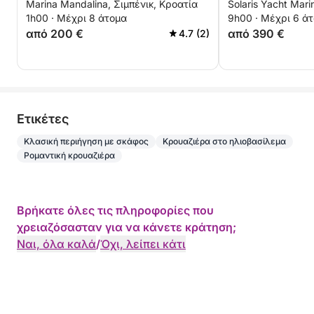
Marina Mandalina, Σιμπένικ, Κροατία
Solaris Yacht Mari
και θρύλοι
1h00 · Μέχρι 8 άτομα
9h00 · Μέχρι 6 ά
από 200 €
από 390 €
4.7 (2)
Eτικέτες
Κλασική περιήγηση με σκάφος
Κρουαζιέρα στο ηλιοβασίλεμα
Ρομαντική κρουαζιέρα
Βρήκατε όλες τις πληροφορίες που
χρειαζόσασταν για να κάνετε κράτηση;
Ναι, όλα καλά
/
Όχι, λείπει κάτι