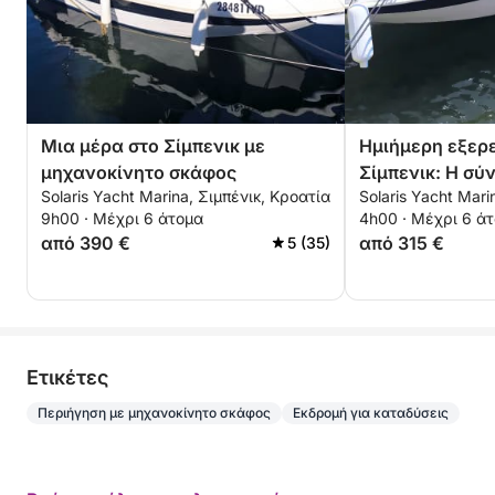
Μια μέρα στο Σίμπενικ με
Ημιήμερη εξερ
μηχανοκίνητο σκάφος
Σίμπενικ: Η σ
Solaris Yacht Marina, Σιμπένικ, Κροατία
Solaris Yacht Mari
σας με μηχανο
9h00 · Μέχρι 6 άτομα
4h00 · Μέχρι 6 ά
από 390 €
από 315 €
5 (35)
Eτικέτες
Περιήγηση με μηχανοκίνητο σκάφος
Εκδρομή για καταδύσεις