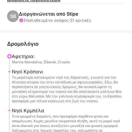
και γεμάτη διασκέδαση μέρα στο νερό.
Διοργανώνεται από Stipe
SB
Ξεκινήστε το ταξίδι σας με μια επίσκεψη στο
Επαληθευμένο σκάφος
·
51 κριτικές
Krapanj, το μικρότερο κατοικημένο νησί της
Αδριατικής. Γνωστό για την ιστορία της κατάδυσης
με σφουγγαράκια, το Krapanj προσφέρει μια
Δρομολόγιο
γαλήνια ατμόσφαιρα με εκπληκτική θέα και
μοναδική γοητεία. Περπατήστε στα γραφικά
Αφετηρία:
Marina Mandalina, Šibenik, Croatia
δρομάκια, μάθετε για το συναρπαστικό παρελθόν
του και χαλαρώστε στα κρυστάλλινα νερά.
Νησί Κράπανι
Το μικρότερο κατοικημένο νησί της Αδριατικής, γνωστό για την
πλούσια ιστορία του στην κατάδυση με σφουγγαράδες. Εδώ, θα
Στη συνέχεια, θα κατευθυνθούμε στην Κρμπέλα,
περπατήσετε σε γοητευτικούς δρόμους, θα ανακαλύψετε τη
ένα απομονωμένο νησί που προσφέρει ανέγγιχτη
μοναδική κληρονομιά του νησιού και θα απολαύσετε γαλήνια θέα
στη γύρω θάλασσα. Με την γαλήνια ατμόσφαιρά του, το Κραπάνι
φύση και μια ήσυχη απόδραση. Ιδανικό για όσους
προσφέρει μια τέλεια εισαγωγή στη ζωή του νησιού.
θέλουν να επανασυνδεθούν με τη φύση, το
Νησί Κρμπέλα
παρθένο περιβάλλον και οι ήρεμες παραλίες της
Ένα κρυμμένο διαμάντι, που προσφέρει παρθένα φύση και
Krbela είναι ιδανικά για ένα δροσιστικό μπάνιο ή
απομόνωση. Χωρίς μεγάλα τουριστικά πλήθη, αυτό το μικρό νησί
είναι ιδανικό για όσους αναζητούν μοναξιά και φυσική ομορφιά.
για μια ήρεμη στιγμή για να απολαύσετε τη γύρω
Χαλαρώστε στις ήσυχες παραλίες του, κολυμπήστε σε