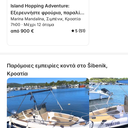
Island Hopping Adventure:
Εξερευνήστε φρούρια, παραλίες
Marina Mandalina, Σιμπένικ, Κροατία
και κρυμμένους θησαυρούς
7h00 · Μέχρι 12 άτομα
από 900 €
5 (51)
Παρόμοιες εμπειρίες κοντά στο Šibenik,
Κροατία