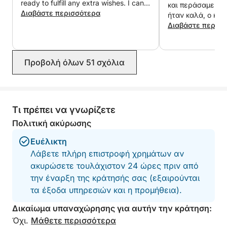
ready to fulfill any extra wishes. I can
και περάσαμε μια 
στο νερό. Αυτή η 7ωρη απόδραση στο νησί
wholeheartedly recommend for anyone
Διαβάστε περισσότερα
ήταν καλά, ο και
υπόσχεται χαλάρωση, εξερεύνηση και πολλές
looking for awesome experience. We
Stipe (καπετάνιος
Διαβάστε περισ
αξέχαστες στιγμές. Μην χάσετε αυτήν την
will definitely book in future.
Σίγουρα θα το ξ
απίστευτη εμπειρία!
Προβολή όλων 51 σχόλια
Τι πρέπει να γνωρίζετε
Πολιτική ακύρωσης
Ευέλικτη
Λάβετε πλήρη επιστροφή χρημάτων αν
ακυρώσετε τουλάχιστον 24 ώρες πριν από
την έναρξη της κράτησής σας (εξαιρούνται
τα έξοδα υπηρεσιών και η προμήθεια).
Δικαίωμα υπαναχώρησης για αυτήν την κράτηση:
Όχι.
Μάθετε περισσότερα