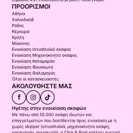
ΠΡΟΟΡΙΣΜΟΊ
Αθήνα
Χαλκιδικήḗ
Ρόδος
Κέρκυρα
Κρήτη
Μύκονος
Ενοικίαση Ιστιοπλοϊκό σκάφος
Ενοικίαση Μηχανοκίνητο σκάφος
Ενοικίαση Καταμαράν
Ενοικίαση Φουσκωτό
Ενοικίαση Θαλαμηγός
Όλοι οι κατασκευαστές
ΑΚΟΛΟΥΘΉΣΤΕ ΜΑΣ
f
Ηγέτης στην ενοικίαση σκαφών
Με πάνω από 55.000 σκάφη ιδιωτών και
επαγγελματιών που διατίθενται προς ενοικίαση με ή
χωρίς skipper (ιστιοπλοϊκά, μηχανοκίνητα σκάφη,
καταμαράν, φουσκωτά), η Click & Boat κατέχει ηγετική