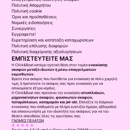
Πολιτική Απορρήτου
Πολιτική cookie
Όροι και προϋποθέσεις
Νομικές ειδοποιήσεις
Συνεργάτες
Εγγραφείτε!
Ευρετηρίαση και κατάταξη καταχωρίσεων
Πολιτική επίλυσης διαφορών
Πολιτική διαχείρισης αξιολογήσεων
ΕΜΠΙΣΤΕΥΤΕΊΤΕ ΜΑΣ
Η Click&Boat κατέχει ηγετική θέση στον τομέα
ενοικίασης
σκαφών μεταξύ ιδιωτών ή μέσω επαγγελματιών
εκμισθωτών.
Βρείτε ένα σκάφος που διατίθεται για ενοικίαση σε πολύ χαμηλή
τιμή, ή προτείνετε το σκάφος σας προς ενοικίαση για να
αποκομίσετε έξτρα κέρδος.
Η Click&Boat σάς προτείνει την ενοικίαση
ιστιοπλοϊκών,
μηχανοκίνητων σκαφών, φουσκωτών σκαφών,
ποταμόπλοιων, καταμαράν και jet-ski.
Επιλέξτε τη διάρκεια
ενοικίασης που επιθυμείτε με πλήρη ευελιξία (ημέρα, εβδομάδα)
και επικοινωνήστε με τον ιδιοκτήτη του σκάφους για να του
θέσετε απευθείας όλες τις ερωτήσεις σας.
ΓΝΏΜΕΣ ΠΕΛΑΤΏΝ
Σημείωση:
4.9 / 5
υπολογίζεται με βάση 715638 γνώμες