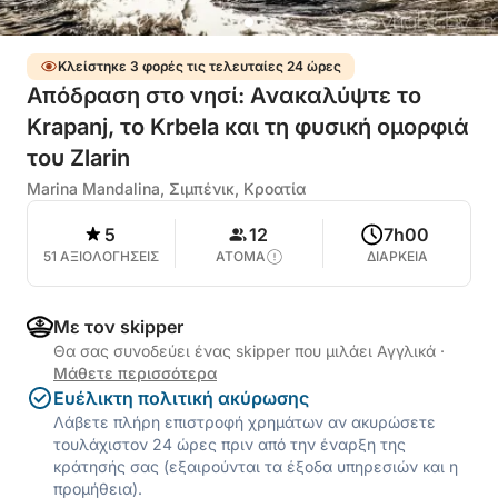
Κλείστηκε 3 φορές τις τελευταίες 24 ώρες
Απόδραση στο νησί: Ανακαλύψτε το
Krapanj, το Krbela και τη φυσική ομορφιά
του Zlarin
Marina Mandalina, Σιμπένικ, Κροατία
5
12
7h00
51 ΑΞΙΟΛΟΓΗΣΕΙΣ
ΑΤΟΜΑ
ΔΙΑΡΚΕΙΑ
Με τον skipper
Θα σας συνοδεύει ένας skipper που μιλάει Αγγλικά
·
Μάθετε περισσότερα
Ευέλικτη πολιτική ακύρωσης
Λάβετε πλήρη επιστροφή χρημάτων αν ακυρώσετε
τουλάχιστον 24 ώρες πριν από την έναρξη της
κράτησής σας (εξαιρούνται τα έξοδα υπηρεσιών και η
προμήθεια).