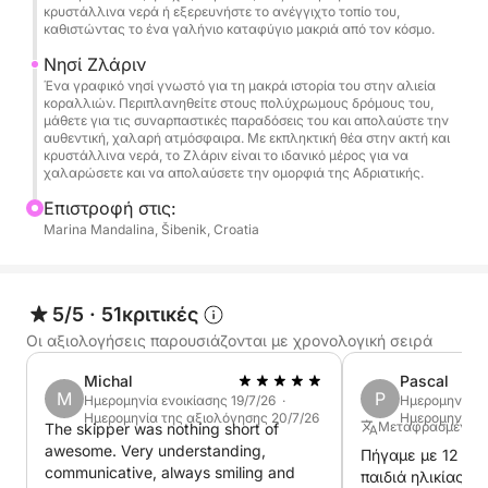
περιοχή.
κρυστάλλινα νερά ή εξερευνήστε το ανέγγιχτο τοπίο του,
καθιστώντας το ένα γαλήνιο καταφύγιο μακριά από τον κόσμο.
Τέλος, ολοκληρώστε την περιήγησή σας στο Zlarin,
Νησί Ζλάριν
ένα νησί διάσημο για την κληρονομιά συγκομιδής
Ένα γραφικό νησί γνωστό για τη μακρά ιστορία του στην αλιεία
κοραλλιών. Περιπλανηθείτε στους πολύχρωμους δρόμους του,
κοραλλιών. Περιπλανηθείτε στα πολύχρωμα
μάθετε για τις συναρπαστικές παραδόσεις του και απολαύστε την
δρομάκια του, επισκεφτείτε τα γοητευτικά χωριά
αυθεντική, χαλαρή ατμόσφαιρα. Με εκπληκτική θέα στην ακτή και
κρυστάλλινα νερά, το Ζλάριν είναι το ιδανικό μέρος για να
του και βουτήξτε στα κρυστάλλινα νερά που το
χαλαρώσετε και να απολαύσετε την ομορφιά της Αδριατικής.
περιβάλλουν. Με την πλούσια κουλτούρα και την
Επιστροφή στις:
ομορφιά του, το Zlarin είναι το ιδανικό μέρος για
Marina Mandalina, Šibenik, Croatia
να χαλαρώσετε και να προβληματιστείτε για το
ταξίδι σας στο νησί.
5/5
·
51κριτικές
Καθ' όλη τη διάρκεια της ημέρας, απολαύστε
Οι αξιολογήσεις παρουσιάζονται με χρονολογική σειρά
αναψυκτικά, μπύρα και κρασί για να σας
ανανεώσουν, μαζί με εξοπλισμό κολύμβησης με
Michal
Pascal
αναπνευστήρα για να εξερευνήσετε τον ζωντανό
M
P
Ημερομηνία ενοικίασης 19/7/26 ·
Ημερομηνία εν
Ημερομηνία της αξιολόγησης 20/7/26
Ημερομηνία τ
υποβρύχιο κόσμο. Έχουμε επίσης πετσέτες για να
Μεταφρασμένο α
The skipper was nothing short of
σας κρατούν στεγνούς μετά τις βουτιές σας και
awesome. Very understanding,
Πήγαμε με 12 άτο
communicative, always smiling and
stand-up paddleboards (SUP) για λίγη περιπέτεια
παιδιά ηλικίας με