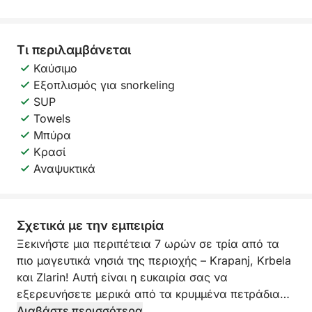
Τι περιλαμβάνεται
Καύσιμο
Εξοπλισμός για snorkeling
SUP
Towels
Μπύρα
Κρασί
Αναψυκτικά
Σχετικά με την εμπειρία
Ξεκινήστε μια περιπέτεια 7 ωρών σε τρία από τα
πιο μαγευτικά νησιά της περιοχής – Krapanj, Krbela
και Zlarin! Αυτή είναι η ευκαιρία σας να
εξερευνήσετε μερικά από τα κρυμμένα πετράδια
της Αδριατικής, ενώ απολαμβάνετε μια χαλαρωτική
Διαβάστε περισσότερα