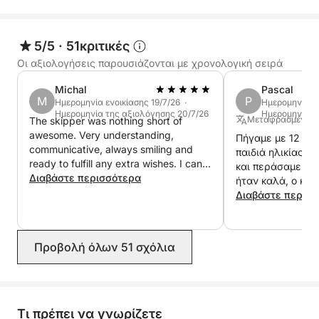
5/5
·
51κριτικές
Οι αξιολογήσεις παρουσιάζονται με χρονολογική σειρά
Michal
Pascal
M
P
Ημερομηνία ενοικίασης 19/7/26 ·
Ημερομηνία εν
Ημερομηνία της αξιολόγησης 20/7/26
Ημερομηνία τ
Μεταφρασμένο α
The skipper was nothing short of
awesome. Very understanding,
Πήγαμε με 12 άτο
communicative, always smiling and
παιδιά ηλικίας με
ready to fulfill any extra wishes. I can
και περάσαμε μια 
wholeheartedly recommend for anyone
Διαβάστε περισσότερα
ήταν καλά, ο και
looking for awesome experience. We
Stipe (καπετάνιος
Διαβάστε περισ
will definitely book in future.
Σίγουρα θα το ξ
Προβολή όλων 51 σχόλια
Τι πρέπει να γνωρίζετε