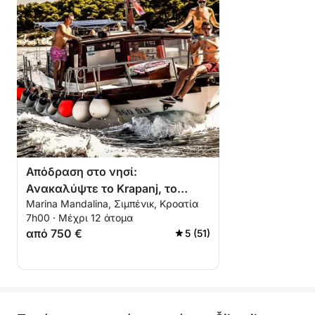
Απόδραση στο νησί:
Ανακαλύψτε το Krapanj, το
Marina Mandalina, Σιμπένικ, Κροατία
Krbela και τη φυσική ομορφιά
7h00 · Μέχρι 12 άτομα
του Zlarin
από 750 €
5 (51)