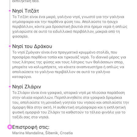
εκπληκτική θέα.
προσφέρουν μια πραγματικά αυθεντική τοπική
εμπειρία.
Νησί Τιτζάτ
Το Τιτζάτ είναι ένα μικρό, γαλήνιο νησί, γνωστό για την γαλήνια
ατμόσφαιρα και την παρθένα φύση του. Απολαύστε το ήσυχο
Καθώς ταξιδεύετε σε αυτά τα εκπληκτικά νησιά, θα
περιβάλλον, κάντε μια δροσιστική βουτιά στα ήρεμα νερά ή απλώς
έχετε όλα όσα χρειάζεστε για να χαλαρώσετε και
χαλαρώστε σε αυτό το ειδυλλιακό περιβάλλον, μακριά από τη
φασαρία.
να απολαύσετε την ημέρα. Η τιμή της ξενάγησης
περιλαμβάνει αναψυκτικά, μπύρα και κρασί για να
Νησί του Δράκου
Το νησί Ζμάγιαν είναι ένα πραγματικό κρυμμένο στολίδι, που
σας κρατήσουν ανανεωμένους, μαζί με εξοπλισμό
προσφέρει παρθένα τοπία και τιρκουάζ νερά. Το ιδανικό μέρος για
κολύμβησης με αναπνευστήρα, ώστε να μπορείτε
τους λάτρεις της φύσης και τους λάτρεις των θαλάσσιων σπορ,
μπορείτε να κολυμπήσετε, να κάνετε αναπνευστήρα ή απλώς να
να εξερευνήσετε τον υποβρύχιο κόσμο της
απολαύσετε το γαλήνιο περιβάλλον σε αυτό το γαλήνιο
Αδριατικής. Σας καλύψαμε επίσης με πετσέτες για
καταφύγιο.
να στεγνώσετε μετά τις βουτιές σας και stand-up
Νησί Ζλάριν
paddleboards (SUP) για μια μικρή περιπέτεια στο
Το Ζλάριν είναι ένα γραφικό, ιστορικό νησί με πλούσια παράδοση
νερό. Είτε θέλετε να χαλαρώσετε, να
στην αλιεία κοραλλιών. Περιπλανηθείτε στα γραφικά δρομάκια
του, απολαύστε τη μοναδική γοητεία του νησιού και απολαύστε την
εξερευνήσετε ή να διασκεδάσετε στο νερό, αυτή η
όμορφη θέα στην ακτή. Η αυθεντική ατμόσφαιρα και η εκπληκτική
περιήγηση στο νησί υπόσχεται την τέλεια μέρα
φυσική ομορφιά του Ζλάριν το καθιστούν το τέλειο φινάλε για το
ταξίδι σας στα νησιά.
έξω. Μη χάσετε αυτή την απίστευτη ευκαιρία να
ανακαλύψετε τη φυσική ομορφιά και τον πλούσιο
Επιστροφή στις:
Marina Mandalina, Šibenik, Croatia
πολιτισμό αυτών των εκπληκτικών νησιών!