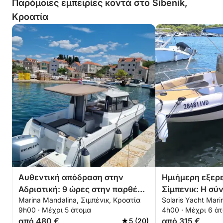
Παρόμοιες εμπειρίες κοντά στο Šibenik,
Κροατία
Αυθεντική απόδραση στην
Ημιήμερη εξερ
Αδριατική: 9 ώρες στην παρθένα
Σίμπενικ: Η σ
Marina Mandalina, Σιμπένικ, Κροατία
Solaris Yacht Mari
ομορφιά του Σίμπενικ
σας με μηχανο
9h00 · Μέχρι 5 άτομα
4h00 · Μέχρι 6 ά
από 480 €
από 315 €
5 (20)