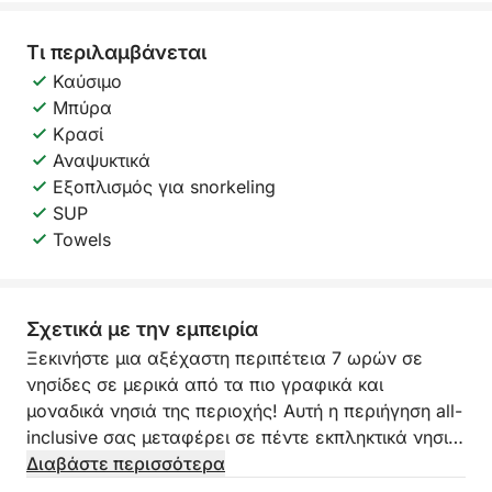
Τι περιλαμβάνεται
Καύσιμο
Μπύρα
Κρασί
Αναψυκτικά
Εξοπλισμός για snorkeling
SUP
Towels
Σχετικά με την εμπειρία
Ξεκινήστε μια αξέχαστη περιπέτεια 7 ωρών σε
νησίδες σε μερικά από τα πιο γραφικά και
μοναδικά νησιά της περιοχής! Αυτή η περιήγηση all-
inclusive σας μεταφέρει σε πέντε εκπληκτικά νησιά,
το καθένα με τη δική του γοητεία και ομορφιά.
Διαβάστε περισσότερα
Ξεκινήστε το ταξίδι σας στο ιστορικό φρούριο του