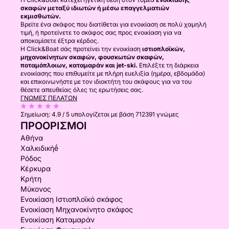
σκαφών μεταξύ ιδιωτών ή μέσω επαγγελματιών
εκμισθωτών.
Βρείτε ένα σκάφος που διατίθεται για ενοικίαση σε πολύ χαμηλή
τιμή, ή προτείνετε το σκάφος σας προς ενοικίαση για να
αποκομίσετε έξτρα κέρδος.
Η Click&Boat σάς προτείνει την ενοικίαση
ιστιοπλοϊκών,
μηχανοκίνητων σκαφών, φουσκωτών σκαφών,
ποταμόπλοιων, καταμαράν και jet-ski.
Επιλέξτε τη διάρκεια
ενοικίασης που επιθυμείτε με πλήρη ευελιξία (ημέρα, εβδομάδα)
και επικοινωνήστε με τον ιδιοκτήτη του σκάφους για να του
θέσετε απευθείας όλες τις ερωτήσεις σας.
ΓΝΏΜΕΣ ΠΕΛΑΤΏΝ
Σημείωση:
4.9 / 5
υπολογίζεται με βάση 712391 γνώμες
ΠΡΟΟΡΙΣΜΟΊ
Αθήνα
Χαλκιδικήḗ
Ρόδος
Κέρκυρα
Κρήτη
Μύκονος
Ενοικίαση Ιστιοπλοϊκό σκάφος
Ενοικίαση Μηχανοκίνητο σκάφος
Ενοικίαση Καταμαράν