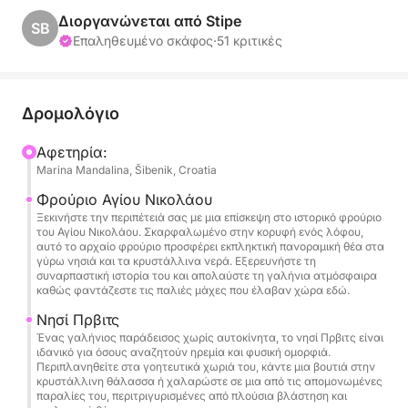
Αγίου Νικολάου, όπου θα κάνετε ένα βήμα πίσω
Διοργανώνεται από Stipe
SB
στο χρόνο και θα εξερευνήσετε τα ερείπια αυτής
Επαληθευμένο σκάφος
·
51 κριτικές
της αρχαίας δομής, ενώ θα απολαμβάνετε
εκπληκτική θέα στα γύρω κρυστάλλινα νερά.
Δρομολόγιο
Στη συνέχεια, θα κατευθυνθούμε στο νησί Prvic,
έναν γαλήνιο παράδεισο χωρίς αυτοκίνητα, ιδανικό
Αφετηρία:
Marina Mandalina, Šibenik, Croatia
για χαλαρωτικές βόλτες και στιγμές στην παραλία.
Από εκεί, θα συνεχίσουμε για Tijat, μια ήσυχη
Φρούριο Αγίου Νικολάου
απόδραση που περιβάλλεται από τη φύση, που σας
Ξεκινήστε την περιπέτειά σας με μια επίσκεψη στο ιστορικό φρούριο
του Αγίου Νικολάου. Σκαρφαλωμένο στην κορυφή ενός λόφου,
προσφέρει ένα τέλειο μέρος για μπάνιο ή ένα
αυτό το αρχαίο φρούριο προσφέρει εκπληκτική πανοραμική θέα στα
ήσυχο διάλειμμα. Το νησί Zmajan σας περιμένει στη
γύρω νησιά και τα κρυστάλλινα νερά. Εξερευνήστε τη
συναρπαστική ιστορία του και απολαύστε τη γαλήνια ατμόσφαιρα
συνέχεια, μια γαλήνια απόδραση όπου μπορείτε να
καθώς φαντάζεστε τις παλιές μάχες που έλαβαν χώρα εδώ.
βουτήξετε στα γαλαζοπράσινα νερά του ή απλά
Νησί Πρβιτς
να απολαύσετε την ηρεμία των απόμερων
Ένας γαλήνιος παράδεισος χωρίς αυτοκίνητα, το νησί Πρβιτς είναι
παραλιών. Τέλος, θα επισκεφθούμε το Zlarin,
ιδανικό για όσους αναζητούν ηρεμία και φυσική ομορφιά.
Περιπλανηθείτε στα γοητευτικά χωριά του, κάντε μια βουτιά στην
γνωστό για την πλούσια ιστορία των κοραλλιών και
κρυστάλλινη θάλασσα ή χαλαρώστε σε μια από τις απομονωμένες
τα πολύχρωμα παραθαλάσσια χωριά του, που
παραλίες του, περιτριγυρισμένες από πλούσια βλάστηση και