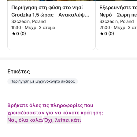
Περιήγηση στη φύση στο νησί
Εξερευνήστε το
Grodzka 1,5 ώρας – Ανακαλύψτε
Νερό – 2ωρη πε
Szczecin, Poland
Szczecin, Poland
την άγρια πλευρά του Szczecin
Κάστρο και το 
1h30 · Μέχρι 3 άτομα
2h00 · Μέχρι 3 ά
0 (0)
0 (0)
Eτικέτες
Περιήγηση με μηχανοκίνητο σκάφος
Βρήκατε όλες τις πληροφορίες που
χρειαζόσασταν για να κάνετε κράτηση;
Ναι, όλα καλά
/
Όχι, λείπει κάτι