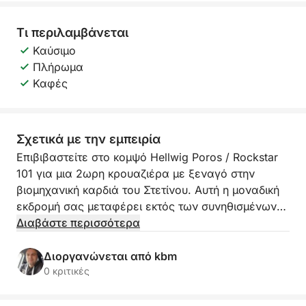
Τι περιλαμβάνεται
Καύσιμο
Πλήρωμα
Καφές
Σχετικά με την εμπειρία
Επιβιβαστείτε στο κομψό Hellwig Poros / Rockstar
101 για μια 2ωρη κρουαζιέρα με ξεναγό στην
βιομηχανική καρδιά του Στετίνου. Αυτή η μοναδική
εκδρομή σας μεταφέρει εκτός των συνηθισμένων
μονοπατιών για να εξερευνήσετε το νησί
Διαβάστε περισσότερα
Γιασκόλτσα, κάποτε ένα πολυσύχναστο κέντρο
ναυπηγικής και θαλάσσιου εμπορίου — τώρα μια
Διοργανώνεται από kbm
συναρπαστική, ατμοσφαιρική υπενθύμιση του
0 κριτικές
εργατικού παρελθόντος της πόλης.