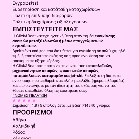
Εγγραφείτε!
Ευρετηρίαση και κατάταξη καταχωρίσεων
Πολιτική επίλυσης διαφορών
Πολιτική διαχείρισης αξιολογήσεων
ΕΜΠΙΣΤΕΥΤΕΊΤΕ ΜΑΣ
Η Click&Boat κατέχει ηγετική θέση στον τομέα
ενοικίασης
σκαφών μεταξύ ιδιωτών ή μέσω επαγγελματιών
εκμισθωτών.
Βρείτε ένα σκάφος που διατίθεται για ενοικίαση σε πολύ χαμηλή
τιμή, ή προτείνετε το σκάφος σας προς ενοικίαση για να
αποκομίσετε έξτρα κέρδος.
Η Click&Boat σάς προτείνει την ενοικίαση
ιστιοπλοϊκών,
μηχανοκίνητων σκαφών, φουσκωτών σκαφών,
ποταμόπλοιων, καταμαράν και jet-ski.
Επιλέξτε τη διάρκεια
ενοικίασης που επιθυμείτε με πλήρη ευελιξία (ημέρα, εβδομάδα)
και επικοινωνήστε με τον ιδιοκτήτη του σκάφους για να του
θέσετε απευθείας όλες τις ερωτήσεις σας.
ΓΝΏΜΕΣ ΠΕΛΑΤΏΝ
Σημείωση:
4.9 / 5
υπολογίζεται με βάση 714540 γνώμες
ΠΡΟΟΡΙΣΜΟΊ
Αθήνα
Χαλκιδικήḗ
Ρόδος
Κέρκυρα