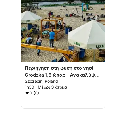
Περιήγηση στη φύση στο νησί
Grodzka 1,5 ώρας – Ανακαλύψτε
Szczecin, Poland
την άγρια πλευρά του Szczecin
1h30 · Μέχρι 3 άτομα
0 (0)