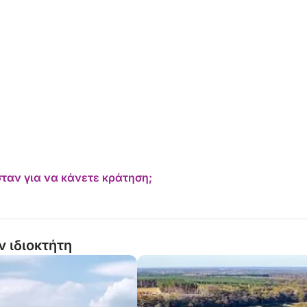
ου θα θέλετε να ξαναζήσετε ξανά και ξανά.
ταν για να κάνετε κράτηση;
ν ιδιοκτήτη