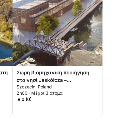
στη
2ωρη βιομηχανική περιήγηση
στο νησί Jaskółcza –
Szczecin, Poland
Ανακαλύψτε την ξεχασμένη
2h00 · Μέχρι 3 άτομα
πλευρά του Szczecin
0 (0)