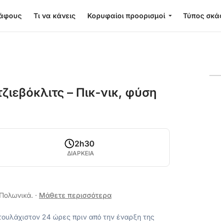
κάφους
Τι να κάνεις
Κορυφαίοι προορισμοί
Τύπος σκά
ζιεβόκλιτς – Πικ-νικ, φύση
2h30
ΔΙΑΡΚΕΙΑ
ι Πολωνικά.
·
Μάθετε περισσότερα
ουλάχιστον 24 ώρες πριν από την έναρξη της