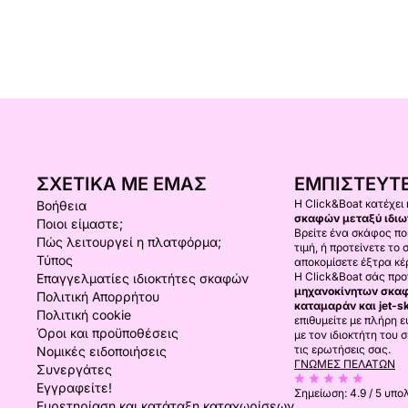
ΣΧΕΤΙΚΆ ΜΕ ΕΜΆΣ
ΕΜΠΙΣΤΕΥΤΕ
Η Click&Boat κατέχει
Βοήθεια
σκαφών μεταξύ ιδιω
Ποιοι είμαστε;
Βρείτε ένα σκάφος πο
Πώς λειτουργεί η πλατφόρμα;
τιμή, ή προτείνετε το
Τύπος
αποκομίσετε έξτρα κέ
Η Click&Boat σάς προτ
Επαγγελματίες ιδιοκτήτες σκαφών
μηχανοκίνητων σκα
Πολιτική Απορρήτου
καταμαράν και jet-sk
Πολιτική cookie
επιθυμείτε με πλήρη ε
Όροι και προϋποθέσεις
με τον ιδιοκτήτη του
τις ερωτήσεις σας.
Νομικές ειδοποιήσεις
ΓΝΏΜΕΣ ΠΕΛΑΤΏΝ
Συνεργάτες
Εγγραφείτε!
Σημείωση:
4.9 / 5
υπολ
Ευρετηρίαση και κατάταξη καταχωρίσεων