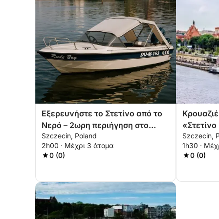
Εξερευνήστε το Στετίνο από το
Κρουαζιέ
Νερό – 2ωρη περιήγηση στο
«Στετίνο
Szczecin, Poland
Szczecin, 
Κάστρο και το Νησί
εμπειρία
2h00 · Μέχρι 3 άτομα
1h30 · Μέχ
0 (0)
0 (0)