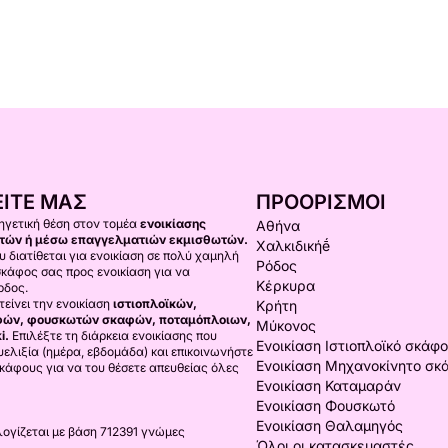
ΊΤΕ ΜΑΣ
ΠΡΟΟΡΙΣΜΟΊ
 ηγετική θέση στον τομέα
ενοικίασης
Αθήνα
τών ή μέσω επαγγελματιών εκμισθωτών.
Χαλκιδικήḗ
υ διατίθεται για ενοικίαση σε πολύ χαμηλή
Ρόδος
 σκάφος σας προς ενοικίαση για να
Κέρκυρα
ρδος.
είνει την ενοικίαση
ιστιοπλοϊκών,
Κρήτη
φών, φουσκωτών σκαφών, ποταμόπλοιων,
Μύκονος
i.
Επιλέξτε τη διάρκεια ενοικίασης που
Ενοικίαση Ιστιοπλοϊκό σκάφ
υελιξία (ημέρα, εβδομάδα) και επικοινωνήστε
Ενοικίαση Μηχανοκίνητο σκ
 σκάφους για να του θέσετε απευθείας όλες
Ενοικίαση Καταμαράν
Ενοικίαση Φουσκωτό
Ενοικίαση Θαλαμηγός
ογίζεται με βάση 712391 γνώμες
Όλοι οι κατασκευαστές