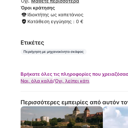
Όχι.
Μάθετε περισσότερα
και του πικνίκ δίπλα στο νερό — μια εμπειρία π
Όροι κράτησης
Ιδιοκτήτης ως καπετάνιος
Κατάθεση εγγύησης : 0 €
Eτικέτες
Περιήγηση με μηχανοκίνητο σκάφος
Βρήκατε όλες τις πληροφορίες που χρειαζόσασ
Ναι, όλα καλά
/
Όχι, λείπει κάτι
Περισσότερες εμπειρίες από αυτόν το