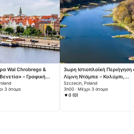
ρα Wal Chrobrego &
3ωρη Ιστιοπλοϊκή Περιήγηση 
 Βενετία» – Γραφική
Λίμνη Ντάμπιε – Κολύμπι,
Poland
Szczecin, Poland
 1,5 ώρας
Ιστιοπλοΐα & Χαλάρωση
ρι 3 άτομα
3h00 · Μέχρι 3 άτομα
0 (0)